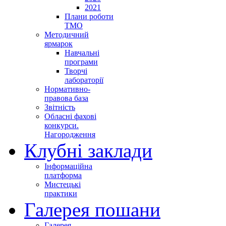
2021
Плани роботи
ТМО
Методичний
ярмарок
Навчальні
програми
Творчі
лабораторії
Нормативно-
правова база
Звітність
Обласні фахові
конкурси.
Нагородження
Клубні заклади
Інформаційна
платформа
Мистецькі
практики
Галерея пошани
Галерея