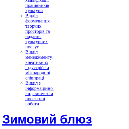
кваліфікації
працівників
культури
Відділ
формування
творчих
просторів та
надання
культурних
послуг
Відділ
менеджменту,
креативних
індустрій та
міжнародної
співпраці
Відділ з
інформаційно-
видавничої та
проєктної
роботи
Зимовий блюз