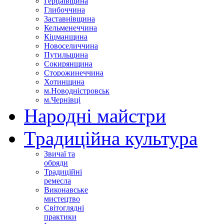
Герцаївщина
Глибоччина
Заставнівщина
Кельменеччина
Кіцманщина
Новоселиччина
Путильщина
Сокирянщина
Сторожинеччина
Хотинщина
м.Новодністровськ
м.Чернівці
Народні майстри
Традиційна культура
Звичаї та
обряди
Традиційні
ремесла
Виконавське
мистецтво
Світоглядні
практики