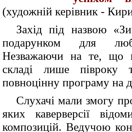
(художній керівник - Кир
Захід під назвою «З
подарунком для люб
Незважаючи на те, що к
складі лише півроку т
повноцінну програму на д
Слухачі мали змогу пр
яких каверверсії відо
композицій. Ведучою кон