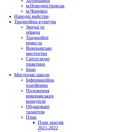
Хотинщина
м.Новодністровськ
м.Чернівці
Народні майстри
Традиційна культура
Звичаї та
обряди
Традиційні
ремесла
Виконавське
мистецтво
Світоглядні
практики
Інше
Мистецькі школи
Інформаційна
платформа
Положення
виконавських
конкурсів
Обдаровані
талантом
План
План заходів
2021-2022