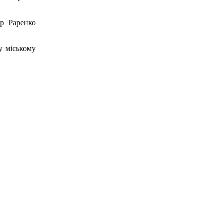
р Раренко
у міському