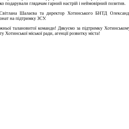
о подарували глядачам гарний настрій і неймовірний позитив.
а Світлана Шалаєва та директор Хотинського БНТД Олександ
онат на підтримку ЗСУ.
ужньої талановитої команди! Дякуємо за підтримку Хотинськом
ту Хотинської міської ради, агенції розвитку міста!