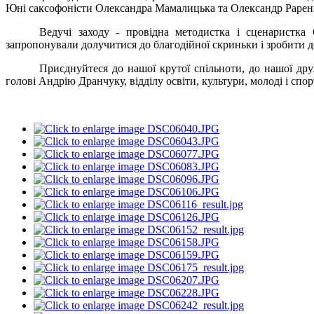
Юні саксофоністи Олександра Мамалицька та Олександр Раренк
Ведучі заходу - провідна методистка і сценаристк
запропонували долучитися до благодійної скриньки і зробити д
Приєднуйтеся до нашої крутої спільноти, до нашої др
голові Андрію Дранчуку, відділу освіти, культури, молоді і спор