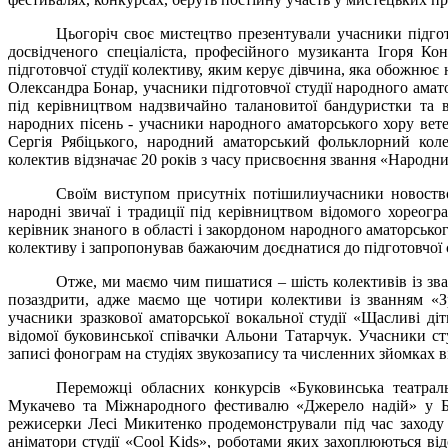
Цьогоріч своє мистецтво презентували учасники підгот
досвідченого спеціаліста, професійного музиканта Ігоря К
підготовчої студії колективу, яким керує дівчина, яка обожнює
Олександра Бонар, учасники підготовчої студії народного амат
під керівництвом надзвичайно талановитої бандуристки та в
народних пісень - учасники народного аматорського хору вете
Сергія Рябіцького,
народний аматорський фольклорний коле
колектив відзначає 20 років з часу присвоєння звання «Народн
Своїм виступом присутніх потішили
учасники новоств
народні звичаї і традиції під керівництвом відомого хорео
керівник знаного в області і закордоном народного аматорсько
колективу і запропонував бажаючим доєднатися до підготовчої с
Отже, ми маємо чим пишатися – шість колективів із зв
позаздрити, адже маємо ще чотири колективи із званням «Зр
учасники зразкової аматорської вокальної студії «Щасливі ді
відомої буковинської співачки Альони Татарчук. Учасники сту
записі фонограм на студіях звукозапису та численних зйомках в
Переможці обласних конкурсів «Буковинська театраль
Мукачево та Міжнародного фестивалю «Джерело надій» у Бо
режисерки Лесі Микитенко продемонстрували під час заходу
аніматори студії «Cool Kids», роботами яких захоплюються відо