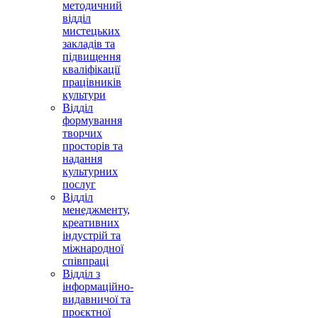
методичний
відділ
мистецьких
закладів та
підвищення
кваліфікації
працівників
культури
Відділ
формування
творчих
просторів та
надання
культурних
послуг
Відділ
менеджменту,
креативних
індустрій та
міжнародної
співпраці
Відділ з
інформаційно-
видавничої та
проєктної