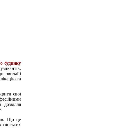
го будинку
музикантів,
ні звичаї і
плікацію та
крити свої
офесійними
а дозвілля
.
тив. Що це
країнських