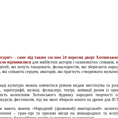
тури!» - с
аме під таким гаслом 24 вересня двері Хотинсько
ілля відчинилися
для майбутніх акторів і талановитих співаків, 
ітей, які хочуть танцювати, фольклористів, які зберігають народ
 які співають серцем, аматорів, які прагнуть створювати мульти
аді культури можна навчитися різним видам мистецтва та роз
і, хореографії, музиці, фольклорі, театрі, анімації разом із пр
ність колективів Хотинського будинку народної творчості т
урсів, фестивалів, під час яких збирали кошти на дрони для ЗСУ
ури мають звання «Народний (зразковий) аматорський» колек
гнення – гран–прі та призові місця на міжнародних та всеу
оєктах, благодійних акціях та виступах за кордоном.