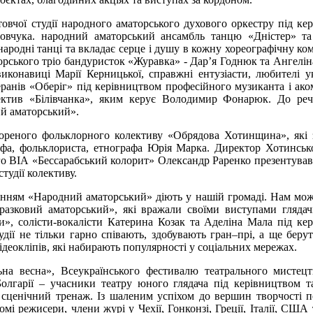
овчої студії народного аматорського духового оркестру під ке
оновчука. народний аматорський ансамбль танцю «Дністер» т
 народні танці та вкладає серце і душу в кожну хореографічну к
орського тріо бандуристок «Журавка» - Дар’я Годнюк та Ангелін
иконавиці Марії Керницької, справжні ентузіасти, любителі у
ранів «Оберіг» під керівництвом професійного музиканта і ако
ктив «Білівчанка», яким керує Володимир Фонарюк. До речі
ий аматорський».
ореного фольклорного колективу «Обрядова Хотинщина», які 
графа, фольклориста, етнографа Юрія Марка. Директор Хотинсь
го ВІА «Бессарабський колорит» Олександр Раренко презентував 
тудії колективу.
анням «Народний аматорський» діють у нашій громаді. Нам мож
азковий аматорський», які вражали своїми виступами глядачі
ти», солісти-вокалісти Катерина Козак та Аделіна Мала під ке
дії не тільки гарно співають, здобувають гран–прі, а ще берут
ідеокліпів, які набирають популярності у соціальних мережах.
на весна», Всеукраїнського фестивалю театрального мистецт
лгарії – учасники театру юного глядача під керівництвом т
 сценічний тренаж. Із шаленим успіхом до вершин творчості 
мі режисери, члени журі у Чехії, Гонконзі, Греції, Італії, США 