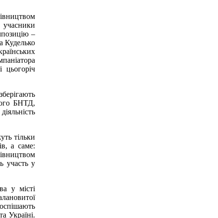
рівництвом
а учасники
омпозицію –
а Куделько
країнських
мпаніатора
 цьогоріч
зберігають
кого БНТД,
діяльність
уть тільки
в, а саме:
рівництвом
ь участь у
ва у місті
алановитої
поспішають
та Україні.