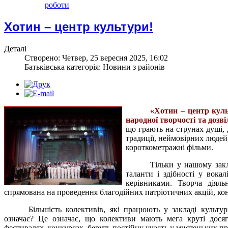
роботи
Хотин – центр культури!
Деталі
Створено: Четвер, 25 вересня 2025, 16:02
Батьківська категорія: Новини з районів
«Хотин – центр куль
народної творчості та дозв
що грають на струнах душі, д
традиції, неймовірних людей,
короткометражні фільми.
Тільки у нашому закл
таланти і здібності у вокал
керівниками. Творча діяль
спрямована на проведення благодійних патріотичних акцій, конк
Більшість колективів, які працюють у закладі культ
означає? Це означає, що колективи мають мега круті дося
фестивалях, конкурсах, беруть постійну участь у мистецьких пр