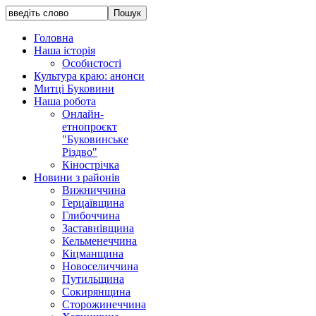
Головна
Наша історія
Особистості
Культура краю: анонси
Митці Буковини
Наша робота
Онлайн-
етнопроєкт
"Буковинське
Різдво"
Кінострічка
Новини з районів
Вижниччина
Герцаївщина
Глибоччина
Заставнівщина
Кельменеччина
Кіцманщина
Новоселиччина
Путильщина
Сокирянщина
Сторожинеччина