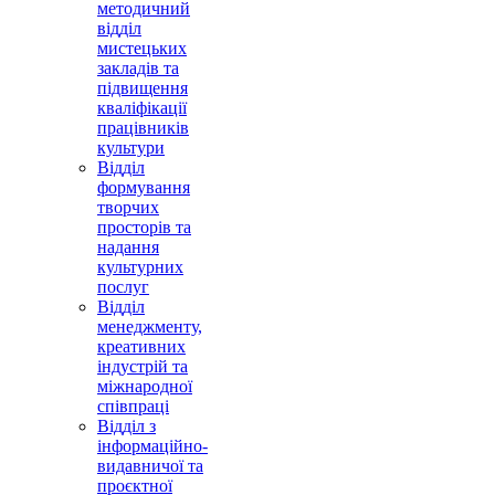
методичний
відділ
мистецьких
закладів та
підвищення
кваліфікації
працівників
культури
Відділ
формування
творчих
просторів та
надання
культурних
послуг
Відділ
менеджменту,
креативних
індустрій та
міжнародної
співпраці
Відділ з
інформаційно-
видавничої та
проєктної