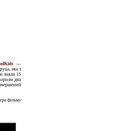
oolKids —
уца, яка з
и зняли 15
ворили два
завершений
’єра фільму