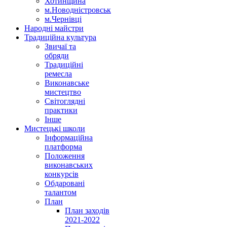
Хотинщина
м.Новодністровськ
м.Чернівці
Народні майстри
Традиційна культура
Звичаї та
обряди
Традиційні
ремесла
Виконавське
мистецтво
Світоглядні
практики
Інше
Мистецькі школи
Інформаційна
платформа
Положення
виконавських
конкурсів
Обдаровані
талантом
План
План заходів
2021-2022