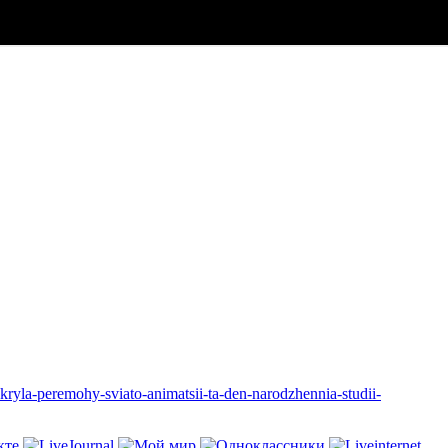
-kryla-peremohy-sviato-animatsii-ta-den-narodzhennia-studii-