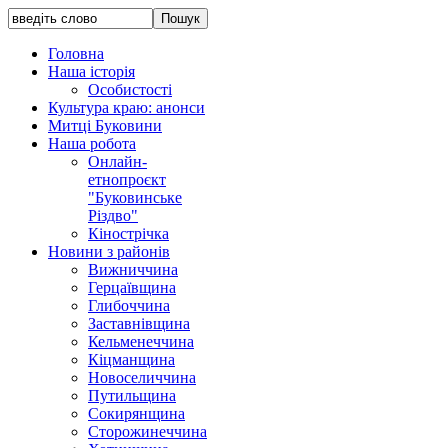
Головна
Наша історія
Особистості
Культура краю: анонси
Митці Буковини
Наша робота
Онлайн-
етнопроєкт
"Буковинське
Різдво"
Кінострічка
Новини з районів
Вижниччина
Герцаївщина
Глибоччина
Заставнівщина
Кельменеччина
Кіцманщина
Новоселиччина
Путильщина
Сокирянщина
Сторожинеччина