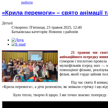
роботи
«Крила перемоги» – свято анімації т
Деталі
Створено: П'ятниця, 23 травня 2025, 12:40
Батьківська категорія: Новини з районів
21 травня ми свят
анімаційного осередку юних 
гумором і теплотою провела г
мультфільмів (серед них — м
повноцінні фільми, реалізув
фільм, який гордо зайняв по
Під час свята 8 коман
«Крила перемоги», а діти розповіли, як знімали стрічку і що ві
Було тепло, творчо й щиро. І ми точно знаємо: попереду 