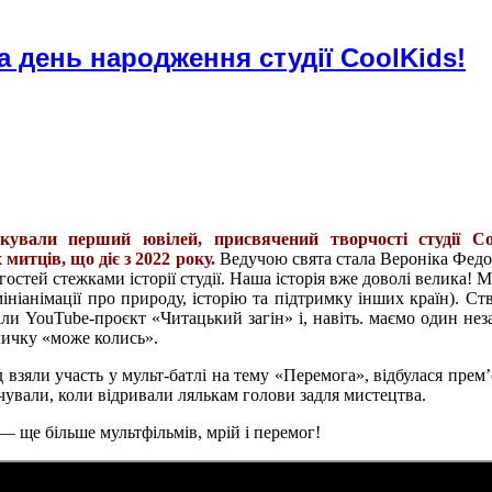
а день народження студії CoolKids!
кували перший ювілей, присвячений творчості студії C
митців, що діє з 2022 року.
Ведучою свята стала Вероніка Федор
остей стежками історії студії.
Наша історія вже доволі велика
! М
ініанімації про природу, історію та підтримку інших країн). Ст
али YouTube-проєкт «Читацький загін» і, навіть. маємо один не
личку «може колись».
д взяли участь у мульт-батлі на тему «Перемога», відбулася прем
дчували, коли відривали лялькам голови задля мистецтва.
— ще більше мультфільмів, мрій і перемог!