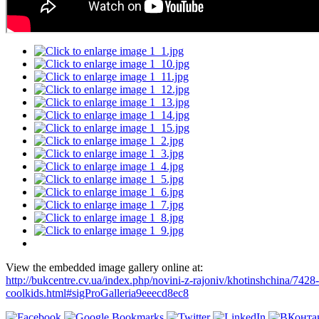
View the embedded image gallery online at:
http://bukcentre.cv.ua/index.php/novini-z-rajoniv/khotinshchina/7428
coolkids.html#sigProGalleria9eeecd8ec8