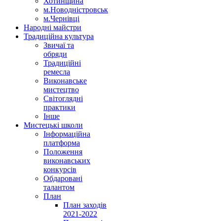
Хотинщина
м.Новодністровськ
м.Чернівці
Народні майстри
Традиційна культура
Звичаї та
обряди
Традиційні
ремесла
Виконавське
мистецтво
Світоглядні
практики
Інше
Мистецькі школи
Інформаційна
платформа
Положення
виконавських
конкурсів
Обдаровані
талантом
План
План заходів
2021-2022