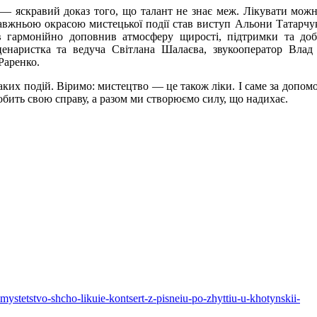
— яскравий доказ того, що талант не знає меж. Лікувати мож
авжньою окрасою мистецької події став виступ Альони Татарчук
пів гармонійно доповнив атмосферу щирості, підтримки та до
ценаристка та ведуча Світлана Шалаєва, звукооператор Вла
Раренко.
аких подій. Віримо: мистецтво — це також ліки. І саме за допом
бить свою справу, а разом ми створюємо силу, що надихає.
mystetstvo-shcho-likuie-kontsert-z-pisneiu-po-zhyttiu-u-khotynskii-