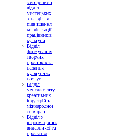
методичний
відділ
мистецьких
закладів та
підвищення
кваліфікації
працівників
культури
Відділ
формування
творчих
просторів та
надання
культурних
послуг
Відділ
менеджменту,
креативних
індустрій та
міжнародної
співпраці
Відділ з
інформаційно-
видавничої та
проєктної