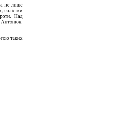
на не лише
, солістки
броти. Над
д Антонюк.
огою таких