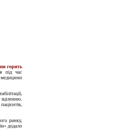
ини горить
я під час
 медицини
білітації,
 зціленню.
пацієнтів,
ого ранку,
би» додало