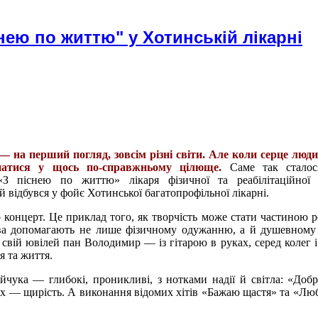
нею по життю" у Хотинській лікарні
— на перший погляд, зовсім різні світи. Але коли серце люд
днатися у щось по-справжньому цілюще.
Саме так сталос
«З піснею по життю» лікаря фізичної та реабілітаційної
 відбувся у фойє Хотинської багатопрофільної лікарні.
концерт. Це приклад того, як творчість може стати частиною реа
ва допомагають не лише фізичному одужанню, а й душевному
свій ювілей пан Володимир — із гітарою в руках, серед колег і 
я та життя.
йчука — глибокі, проникливі, з нотками надії й світла: «Добр
нях — щирість. А виконання відомих хітів «Бажаю щастя» та «Лю