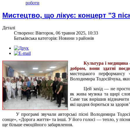
роботи
Мистецтво, що лікує: концерт "З піс
Деталі
Створено: Вівторок, 06 травня 2025, 10:33
Батьківська категорія: Новини з районів
Культура і медицина 
добром, вони здатні поє
мистецького перформансу 
Володимира Тодосійчука, який
Цей захід — не просто 
як жива музика та щирі сло
Саме так вирішив відзначити 
які щодня борються за здоров’
У програмі звучали авторські пісні Володимира Тодосі
сонце», «Дорога життя» та інші. У його голосі — тепло, у піс
ще більше емоційного забарвлення.