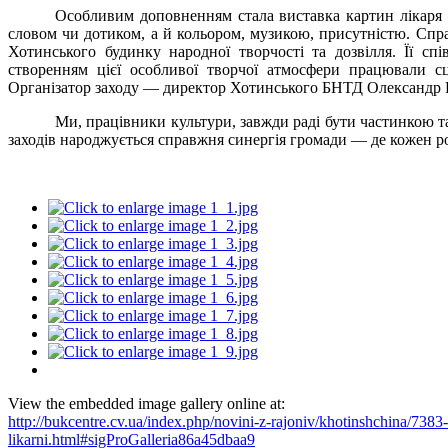
Особливим доповненням стала виставка картин лікаря 
словом чи дотиком, а й кольором, музикою, присутністю. Спр
Хотинського будинку народної творчості та дозвілля. Її с
створенням цієї особливої творчої атмосфери працювали с
Організатор заходу — директор Хотинського БНТД Олександр 
Ми, працівники культури, завжди раді бути частинкою т
заходів народжується справжня синергія громади — де кожен ро
View the embedded image gallery online at:
http://bukcentre.cv.ua/index.php/novini-z-rajoniv/khotinshchina/7383-
likarni.html#sigProGalleria86a45dbaa9