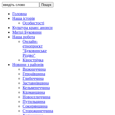
Головна
Наша історія
Особистості
Культура краю: анонси
Митці Буковини
Наша робота
Онлайн-
етнопроєкт
"Буковинське
Різдво"
Кінострічка
Новини з районів
Вижниччина
Герцаївщина
Глибоччина
Заставнівщина
Кельменеччина
Кіцманщина
Новоселиччина
Путильщина
Сокирянщина
Сторожинеччина