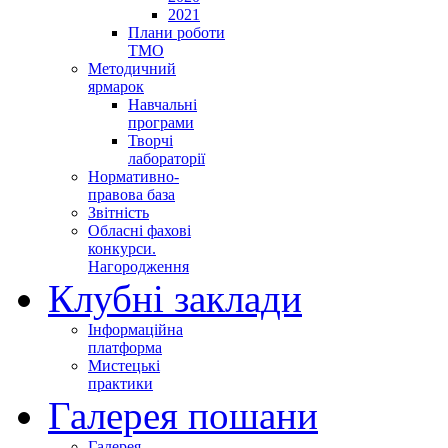
2021
Плани роботи
ТМО
Методичний
ярмарок
Навчальні
програми
Творчі
лабораторії
Нормативно-
правова база
Звітність
Обласні фахові
конкурси.
Нагородження
Клубні заклади
Інформаційна
платформа
Мистецькі
практики
Галерея пошани
Галерея