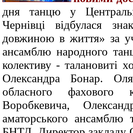
дня танцю у Центральн
Чернівці відбулася зна
довжиною в життя» за у
ансамблю народного тан
колективу - талановиті х
Олександра Бонар. Оля
обласного фахового 
Воробкевича, Олексан
аматорського ансамблю 
БНТД. Директор закладу 