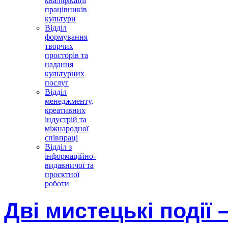
кваліфікації
працівників
культури
Відділ
формування
творчих
просторів та
надання
культурних
послуг
Відділ
менеджменту,
креативних
індустрій та
міжнародної
співпраці
Відділ з
інформаційно-
видавничої та
проєктної
роботи
Дві мистецькі події 