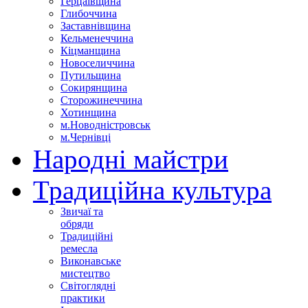
Герцаївщина
Глибоччина
Заставнівщина
Кельменеччина
Кіцманщина
Новоселиччина
Путильщина
Сокирянщина
Сторожинеччина
Хотинщина
м.Новодністровськ
м.Чернівці
Народні майстри
Традиційна культура
Звичаї та
обряди
Традиційні
ремесла
Виконавське
мистецтво
Світоглядні
практики