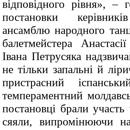
відповідного рівня», – 
постановки керівникі
ансамблю народного тан
балетмейстера Анастасі
Івана Петрусяка надзвич
не тільки запальні й ліри
пристрасний іспанськи
темпераментний молдавсь
постановці брали участь 
сяяли, випромінюючи на