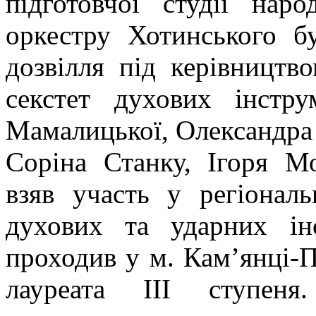
підготовчої студії нар
оркестру Хотинського б
дозвілля під керівництв
секстет духових інстру
Мамалицької, Олександра 
Соріна Станку, Ігоря М
взяв участь у регіонал
духових та ударних ін
проходив у м. Кам’янці-
лауреата ІІІ ступен