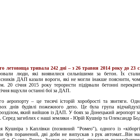
о летовища тривала 242 дні – з 26 травня 2014 року до 23 с
вали люди, які виявилися сильнішими за бетон. Їх стали
исників ДАП казали вороги, які не могли інакше пояснити, чом
. 20 січня 2015 року терористи підірвали бетонні перекри
січня вщухли останні бої за ДАП.
о аеропорту – це тисячі історій хоробрості та звитяги. Од
ох днів будівлі пожежного депо. Це була група відчайдухі
розділом, який вийшов із ДАП. У боях за Донецький аеропорт з
и. Серед загиблих є наші земляки - Юрій Кушнір та Олександр Бо
я Кушніра з Каплівки (позивний "Ромео"), одного із «кіборгі
и був поранений, дві доби не випускав з рук автомат...Він м
сії в Сьєрра-Леоне. Знався на техніці, працював телемайстро