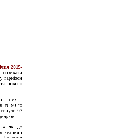
ічня 2015-
 називати
у гарнізон
ття нового
на з них –
в із 90-го
агинули 97
днарюк.
в», які до
ав великий
м. Боронив