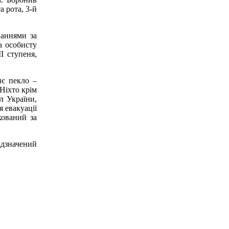
а рота, 3-й
ваннями за
а особисту
I ступеня,
нє пекло –
«Ніхто крім
л України,
я евакуації
кований за
ідзначений