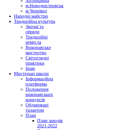
Хотинщина
м.Новодністровськ
м.Чернівці
Народні майстри
Традиційна культура
Звичаї та
обряди
Традиційні
ремесла
Виконавське
мистецтво
Світоглядні
практики
Інше
Мистецькі школи
Інформаційна
платформа
Положення
виконавських
конкурсів
Обдаровані
талантом
План
План заходів
2021-2022