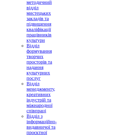
методичний
відділ
мистецьких
закладів та
підвищення
кваліфікації
працівників
культури
Відділ
формування
творчих
просторів та
надання
культурних
послуг
Відділ
менеджменту,
креативних
індустрій та
міжнародної
співпраці
Відділ з
інформаційно-
видавничої та
проєктної