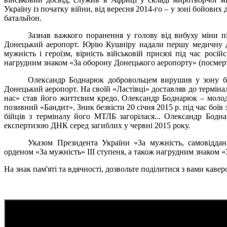
Україну із початку війни, від вересня 2014-го – у зоні бойових 
батальйон.
Зазнав важкого поранення у голову від вибуху міни 
Донецький аеропорт. Юрію Кушніру надали першу медичну до
мужність і героїзм, вірність військовій присязі під час росі
нагрудним знаком «За оборону Донецького аеропорту» (посмер
Олександр Боднарюк добровольцем вирушив у зону бой
Донецький аеропорт. На своїй «Ластівці» доставляв до термінал
нас» став його життєвим кредо. Олександр Боднарюк – молод
позивний «Бандит». Зник безвісти 20 січня 2015 р. під час боїв з
бійців з терміналу його МТЛБ загорілася... Олександр Бодн
експертизою ДНК серед загиблих у червні 2015 року.
Указом Президента України «За мужність, самовідданіс
орденом «За мужність» III ступеня, а також нагрудним знаком 
На знак пам'яті та вдячності, дозвольте поділитися з вами кав