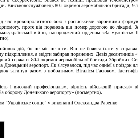
дій. Військовослужбовець 80-ї окремої аеромобільної бригади, 9-т
під час кровопролитного бою з російськими збройними форму
помогу, проте від поранень він помер дорогою до лікарні. З
йсько-української війни, нагороджений орденом «За мужність» II
тно).
ових дій, бо не міг не піти. Він не боявся їхати у справж
у підкріплення, а звідти забирав поранених. Девіз десантників 
ший сержант 80-ї окремої аеромобільної бригади Збройних Си
а Донецький аеропорт. Як з'ясувалося, під час однієї з поїздок дл
арюк загинув разом з побратимом Віталієм Гасюком. Ідентифі
ть і високий професіоналізм, вірність військовій присязі» в
«За оборону Донецького аеропорту» (посмертно).
ером "Українське сонце" у виконанні Олександра Раренко.