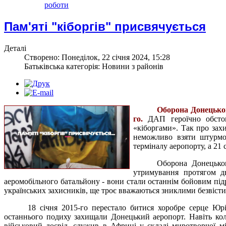
роботи
Пам'яті "кіборгів" присвячується
Деталі
Створено: Понеділок, 22 січня 2024, 15:28
Батьківська категорія: Новини з районів
Оборона Донецьког
го.
ДАП героїчно обстою
«кіборгами». Так про зах
неможливо взяти штурмом
терміналу аеропорту, а 21 
Оборона Донецьког
утримування протягом дв
аеромобільного батальйону - вони стали останнім бойовим під
українських захисників, ще троє вважаються зниклими безвіст
18 січня 2015-го перестало битися хоробре серце Юрі
останнього подиху захищали Донецький аеропорт. Навіть кол
військовий досвід, служив в Африці у складі миротворчої мі