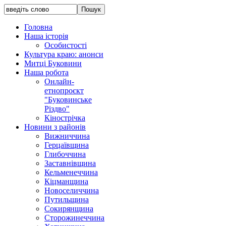
Головна
Наша історія
Особистості
Культура краю: анонси
Митці Буковини
Наша робота
Онлайн-
етнопроєкт
"Буковинське
Різдво"
Кінострічка
Новини з районів
Вижниччина
Герцаївщина
Глибоччина
Заставнівщина
Кельменеччина
Кіцманщина
Новоселиччина
Путильщина
Сокирянщина
Сторожинеччина