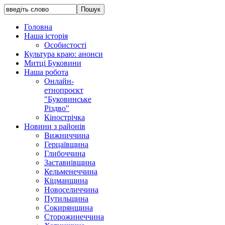
Головна
Наша історія
Особистості
Культура краю: анонси
Митці Буковини
Наша робота
Онлайн-
етнопроєкт
"Буковинське
Різдво"
Кінострічка
Новини з районів
Вижниччина
Герцаївщина
Глибоччина
Заставнівщина
Кельменеччина
Кіцманщина
Новоселиччина
Путильщина
Сокирянщина
Сторожинеччина