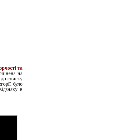
орчості та
 оцінена на
 до списку
горії було
відзнаку в