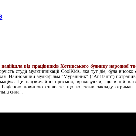
в
надійшла від працівників Хотинського будинку народної тв
рчість студії мультиплікації CoolKids, яка тут діє, була високо
разі. Найновіший мультфільм "Мурашник" ("Ant farm") потрапив
імація». Це надзвичайно приємно, враховуючи, що в цій кате
. Радісною новиною стало те, що колектив закладу отримав 
льна сила".