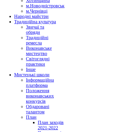
Хотинщина
м.Новодністровськ
м.Чернівці
Народні майстри
Традиційна культура
Звичаї та
обряди
Традиційні
ремесла
Виконавське
мистецтво
Світоглядні
практики
Інше
Мистецькі школи
Інформаційна
платформа
Положення
виконавських
конкурсів
Обдаровані
талантом
План
План заходів
2021-2022