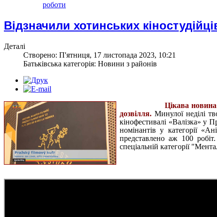
роботи
Відзначили хотинських кіностудійці
Деталі
Створено: П'ятниця, 17 листопада 2023, 10:21
Батьківська категорія: Новини з районів
Цікава новина 
дозвілля.
Минулої неділі тво
кінофестивалі «Валізка» у П
номінантів у категорії «Ан
представлено аж 100 робіт
спеціальній категорії "Мента