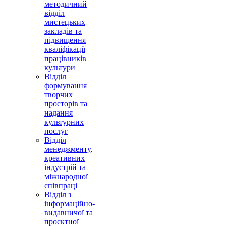
методичний
відділ
мистецьких
закладів та
підвищення
кваліфікації
працівників
культури
Відділ
формування
творчих
просторів та
надання
культурних
послуг
Відділ
менеджменту,
креативних
індустрій та
міжнародної
співпраці
Відділ з
інформаційно-
видавничої та
проєктної