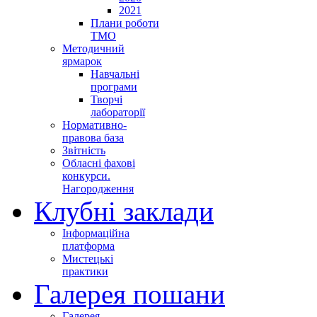
2021
Плани роботи
ТМО
Методичний
ярмарок
Навчальні
програми
Творчі
лабораторії
Нормативно-
правова база
Звітність
Обласні фахові
конкурси.
Нагородження
Клубні заклади
Інформаційна
платформа
Мистецькі
практики
Галерея пошани
Галерея