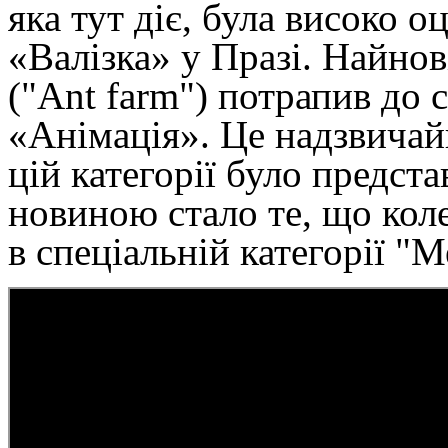
яка тут діє, була високо о
«Валізка» у Празі. Найн
("Ant farm") потрапив до с
«Анімація». Це надзвичай
цій категорії було предст
новиною стало те, що кол
в спеціальній категорії "