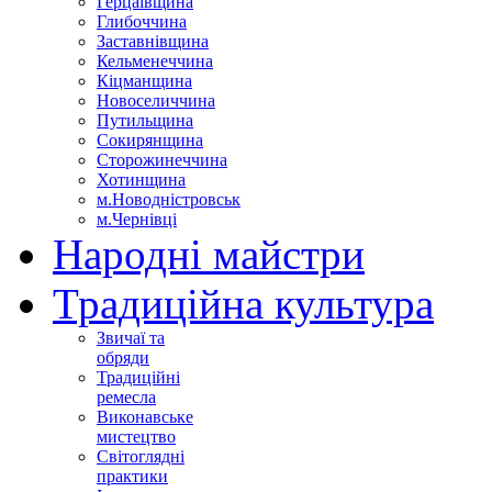
Герцаївщина
Глибоччина
Заставнівщина
Кельменеччина
Кіцманщина
Новоселиччина
Путильщина
Сокирянщина
Сторожинеччина
Хотинщина
м.Новодністровськ
м.Чернівці
Народні майстри
Традиційна культура
Звичаї та
обряди
Традиційні
ремесла
Виконавське
мистецтво
Світоглядні
практики