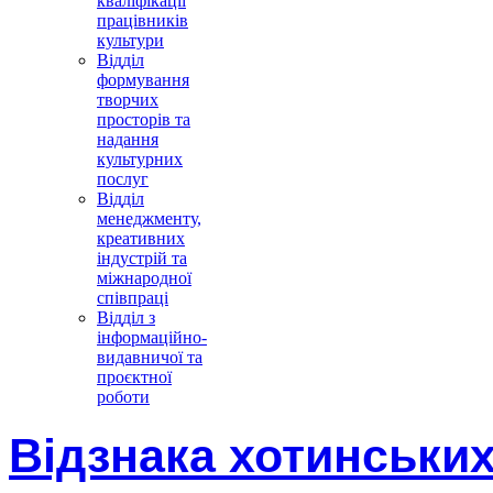
кваліфікації
працівників
культури
Відділ
формування
творчих
просторів та
надання
культурних
послуг
Відділ
менеджменту,
креативних
індустрій та
міжнародної
співпраці
Відділ з
інформаційно-
видавничої та
проєктної
роботи
Відзнака хотинських