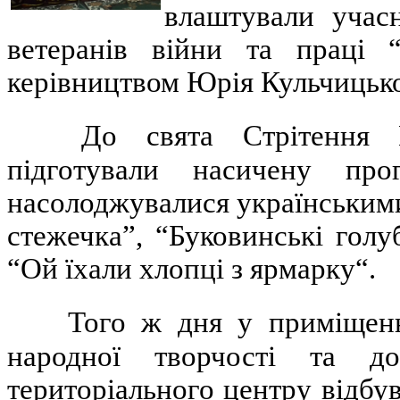
влаштували учас
ветеранів війни та праці 
керівництвом Юрія Кульчицько
До свята Стрітення 
підготували насичену пр
насолоджувалися українським
стежечка”, “Буковинські голу
“Ой їхали хлопці з ярмарку“.
Того ж дня у приміщенн
народної творчості та до
територіального центру відбу