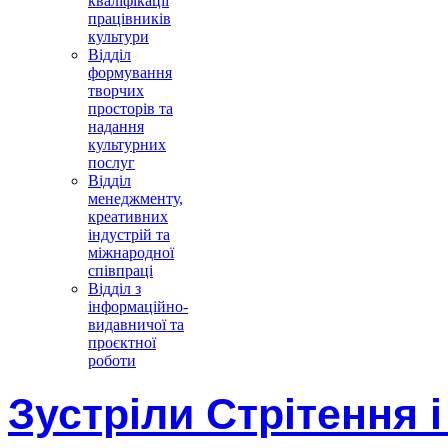
кваліфікації
працівників
культури
Відділ
формування
творчих
просторів та
надання
культурних
послуг
Відділ
менеджменту,
креативних
індустрій та
міжнародної
співпраці
Відділ з
інформаційно-
видавничої та
проєктної
роботи
Зустріли Стрітення 