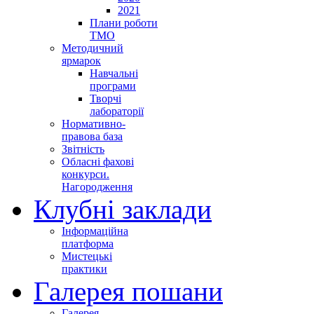
2021
Плани роботи
ТМО
Методичний
ярмарок
Навчальні
програми
Творчі
лабораторії
Нормативно-
правова база
Звітність
Обласні фахові
конкурси.
Нагородження
Клубні заклади
Інформаційна
платформа
Мистецькі
практики
Галерея пошани
Галерея