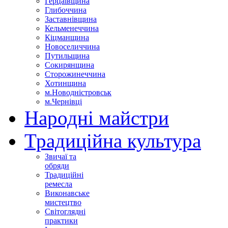
Герцаївщина
Глибоччина
Заставнівщина
Кельменеччина
Кіцманщина
Новоселиччина
Путильщина
Сокирянщина
Сторожинеччина
Хотинщина
м.Новодністровськ
м.Чернівці
Народні майстри
Традиційна культура
Звичаї та
обряди
Традиційні
ремесла
Виконавське
мистецтво
Світоглядні
практики