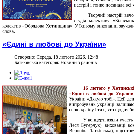
настрій і тонко поєднала всі
Творчий настрій вечо
студія колективу «Білівча
колектив «Обрядова Хотинщина». У їхньому виконанні звучали у
слова.
«Єдині в любові до України»
Створено: Середа, 18 лютого 2026, 12:48
Батьківська категорія: Новини з районів
16 лютого у Хотинськ
«Єдині в любові до України
України «Дякую тобі». Цей ден
випробувань українці залиша
свою країну і тих, хто щодня б
У концерті взяли участь
Леся Бугерчук), вихованці в
Вероніка Латківська), підгото