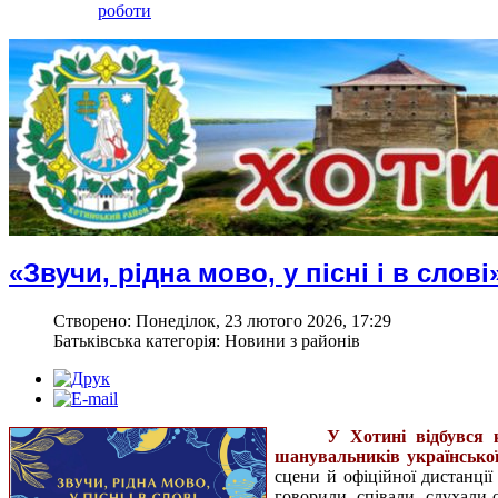
роботи
«Звучи, рідна мово, у пісні і в слові
Створено: Понеділок, 23 лютого 2026, 17:29
Батьківська категорія: Новини з районів
У Хотині відбувся к
шанувальників української 
сцени й офіційної дистанці
говорили, співали, слухали 