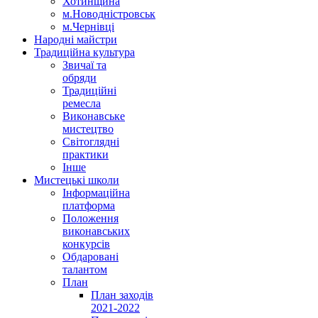
Хотинщина
м.Новодністровськ
м.Чернівці
Народні майстри
Традиційна культура
Звичаї та
обряди
Традиційні
ремесла
Виконавське
мистецтво
Світоглядні
практики
Інше
Мистецькі школи
Інформаційна
платформа
Положення
виконавських
конкурсів
Обдаровані
талантом
План
План заходів
2021-2022