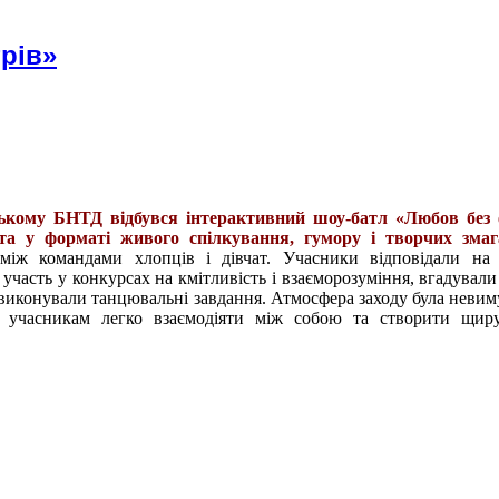
рів»
ькому БНТД відбувся інтерактивний шоу-батл «Любов без ф
та у форматі живого спілкування, гумору і творчих змаг
між командами хлопців і дівчат. Учасники відповідали на 
 участь у конкурсах на кмітливість і взаєморозуміння, вгадували
а виконували танцювальні завдання. Атмосфера заходу була неви
 учасникам легко взаємодіяти між собою та створити щиру