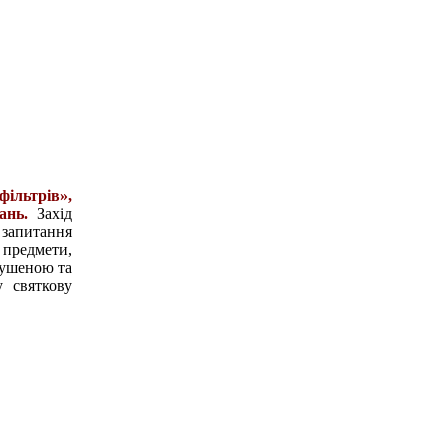
ільтрів»,
ань.
Захід
запитання
 предмети,
мушеною та
 святкову