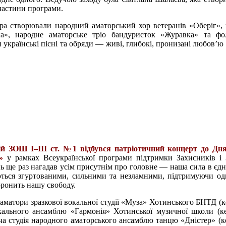
 частини програми.
ра створювали народний аматорський хор ветеранів «Оберіг», 
нка», народне аматорське тріо бандуристок «Журавка» та ф
країнські пісні та обряди — живі, глибокі, пронизані любов’ю 
ій ЗОШ І–ІІІ ст. №1 відбувся патріотичний концерт до Дн
»
у рамках Всеукраїнської програми підтримки Захисників і
ь ще раз нагадав усім присутнім про головне — наша сила в єдно
ються згуртованими, сильними та незламними, підтримуючи од
оронить нашу свободу.
 аматори зразкової вокальної студії «Муза» Хотинського БНТД (
окального ансамблю «Гармонія» Хотинської музичної школи (
вча студія народного аматорського ансамблю танцю «Дністер» (