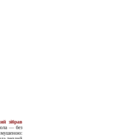
ий зібрав
кола — без
вимушеною:
ила теплий