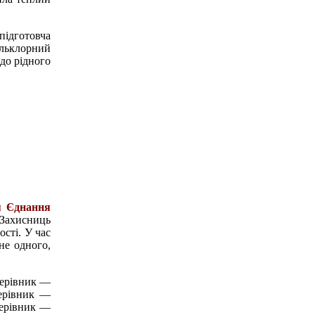
підготовча
ольклорний
до рідного
я Єднання
 Захисниць
сті. У час
не одного,
керівник —
керівник —
керівник —