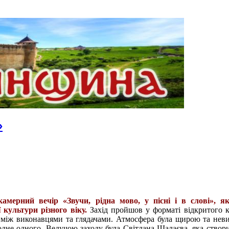
»
амерний вечір «Звучи, рідна мово, у пісні і в слові», як
культури різного віку.
Захід пройшов у форматі відкритого 
ї між виконавцями та глядачами. Атмосфера була щирою та не
одне одного. Ведучою заходу була Світлана Шалаєва, яка створ