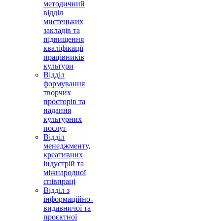
методичний
відділ
мистецьких
закладів та
підвищення
кваліфікації
працівників
культури
Відділ
формування
творчих
просторів та
надання
культурних
послуг
Відділ
менеджменту,
креативних
індустрій та
міжнародної
співпраці
Відділ з
інформаційно-
видавничої та
проєктної