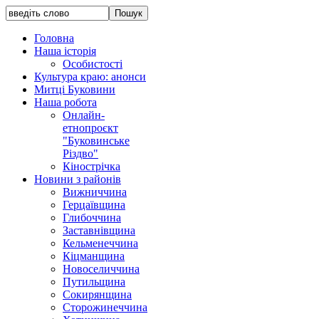
Головна
Наша історія
Особистості
Культура краю: анонси
Митці Буковини
Наша робота
Онлайн-
етнопроєкт
"Буковинське
Різдво"
Кінострічка
Новини з районів
Вижниччина
Герцаївщина
Глибоччина
Заставнівщина
Кельменеччина
Кіцманщина
Новоселиччина
Путильщина
Сокирянщина
Сторожинеччина