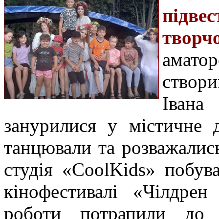
підве
творч
амато
створи
Івана
занурилися у містичне д
танцювали та розважались
студія «CoolKids» побу
кінофестивалі «Чілдрен
роботи потрапили до 