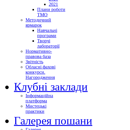
2021
Плани роботи
ТМО
Методичний
ярмарок
Навчальні
програми
Творчі
лабораторії
Нормативно-
правова база
Звітність
Обласні фахові
конкурси.
Нагородження
Клубні заклади
Інформаційна
платформа
Мистецькі
практики
Галерея пошани
Галерея