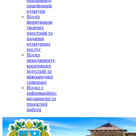
кваліфікації
працівників
культури
Відділ
формування
творчих
просторів та
надання
культурних
послуг
Відділ
менеджменту,
креативних
індустрій та
міжнародної
співпраці
Відділ з
інформаційно-
видавничої та
проєктної
роботи