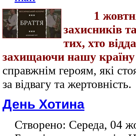
1 жовтн
захисників т
тих, хто
відд
захищаючи нашу країну т
справжні
м
героям, які сто
за відвагу та жертовність.
День Хотина
Створено: Середа, 04 ж