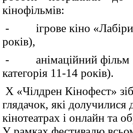
кінофільмів:
-
ігрове кіно «Лабіри
років),
-
анімаційний фільм 
категорія 11-14 років).
Х «Чілдрен Кінофест» зіб
глядачок, які долучилися 
кінотеатрах і онлайн та о
У рамках фестивалю всьо