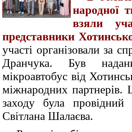
народної т
взяли уч
представники Хотинсько
участі організовали за с
Дранчука. Був надан
мікроавтобус від Хотинськ
міжнародних партнерів. 
заходу була провідний
Світлана Шалаєва
.