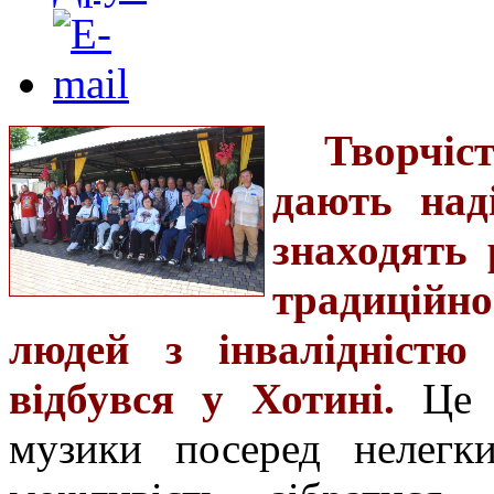
Творчіс
дають над
знаходять 
традиційн
людей з інвалідністю
відбувся у Хотині.
Це 
музики посеред нелегк