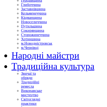
Герцаївщина
Глибоччина
Заставнівщина
Кельменеччина
Кіцманщина
Новоселиччина
Путильщина
Сокирянщина
Сторожинеччина
Хотинщина
м.Новодністровськ
м.Чернівці
Народні майстри
Традиційна культура
Звичаї та
обряди
Традиційні
ремесла
Виконавське
мистецтво
Світоглядні
практики