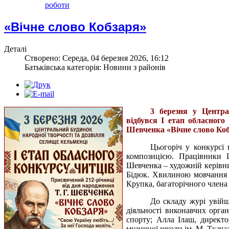
роботи
«Вічне слово Кобзаря»
Деталі
Створено: Середа, 04 березня 2026, 16:12
Батьківська категорія: Новини з районів
3 березня у Центра
відбувся І етап обласного
Шевченка «Вічне слово Коб
Цьогоріч у конкурсі 
композицією. Працівники 
Шевченка – художній керівн
Бідюк. Хвилиною мовчання 
Крупка, багаторічного члена
До складу журі увійш
діяльності виконавчих орган
спорту; Алла Ілаш, директо
музичної школи ім. М. Ткача