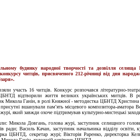
льному будинку народної творчості та дозвілля селища 
 конкурсу читців, присвяченого 212-річниці від дня народж
заря».
взяли участь 16 читців. Конкурс розпочався літературно-театр
ЦБНТД відтворили життя великих українських митців. В ро
ик Микола Ганін, в ролі Княжної - методистка ЦБНТД Христина
присутні вшанували пам’ять місцевого композитора-аматора 
 журі, який завжди охоче підтримував культурно-мистецькі заход
ли: Микола Довгань, голова журі, заступник селищного голов
ів ради; Василь Качан, заступник начальника відділу освіти, к
рка ЦБНТД, секретар журі; Вікторія Раренко, директорка Кел
; Микола Ганін, художній керівник ЦБНТД.