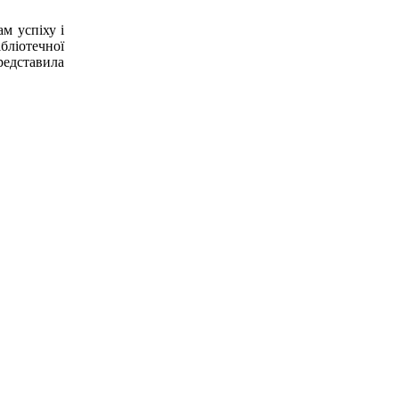
м успіху і
бліотечної
едставила