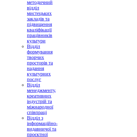
методичний
відділ
мистецьких
закладів та
підвищення
кваліфікації
працівників
культури
Відділ
формування
творчих
просторів та
надання
культурних
послуг
Відділ
менеджменту,
креативних
індустрій та
міжнародної
співпраці
Відділ з
інформаційно-
видавничої та
проєктної