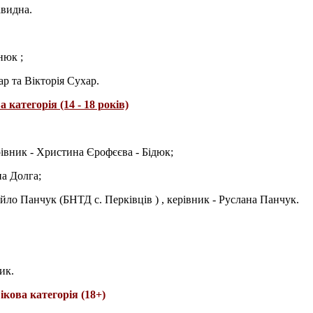
авидна.
нюк ;
р та Вікторія Сухар.
 категорія (14 - 18 років)
івник - Христина Єрофєєва - Бідюк;
на Долга;
йло Панчук (БНТД с. Перківців ) , керівник - Руслана Панчук.
ик.
кова категорія (18+)