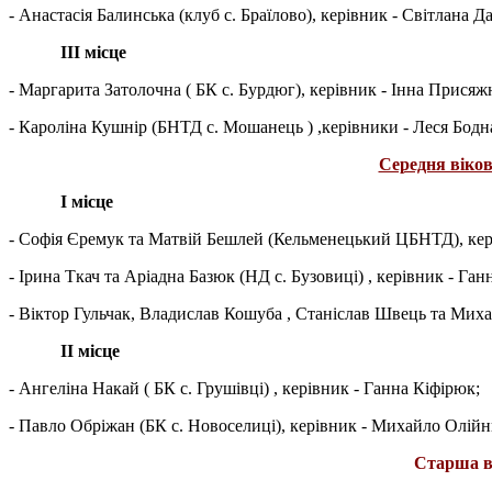
- Анастасія Балинська (клуб с. Браїлово), керівник - Світлана Д
ІІІ місце
- Маргарита Затолочна ( БК с. Бурдюг), керівник - Інна Присяж
- Кароліна Кушнір (БНТД с. Мошанець ) ,керівники - Леся Бодна
Середня вікова
І місце
- Софія Єремук та Матвій Бешлей (Кельменецький ЦБНТД), кер
- Ірина Ткач та Аріадна Базюк (НД с. Бузовиці) , керівник - Ган
- Віктор Гульчак, Владислав Кошуба , Станіслав Швець та Миха
ІІ місце
- Ангеліна Накай ( БК с. Грушівці) , керівник - Ганна Кіфірюк;
- Павло Обріжан (БК с. Новоселиці), керівник - Михайло Олійн
Старша ві