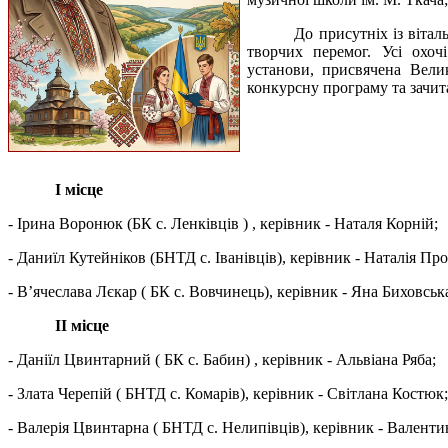
До присутніх із віта
творчих перемог. Усі охоч
установи, присвячена Вели
конкурсну програму та зачит
I місце
- Ірина Воронюк (БК с. Ленківців ) , керівник - Наталя Корній;
- Даниїл Кутейніков (БНТД с. Іванівців), керівник - Наталія Пр
- В’ячеслава Лєкар ( БК с. Вовчинець), керівник - Яна Биховськ
II місце
- Даніїл Цвинтарний ( БК с. Бабин) , керівник - Альвіана Ряба;
- Злата Черепій ( БНТД с. Комарів), керівник - Світлана Костюк;
- Валерія Цвинтарна ( БНТД с. Нелипівців), керівник - Валент