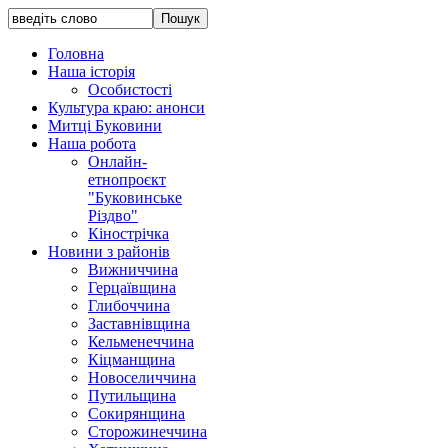
Головна
Наша історія
Особистості
Культура краю: анонси
Митці Буковини
Наша робота
Онлайн-
етнопроєкт
"Буковинське
Різдво"
Кінострічка
Новини з районів
Вижниччина
Герцаївщина
Глибоччина
Заставнівщина
Кельменеччина
Кіцманщина
Новоселиччина
Путильщина
Сокирянщина
Сторожинеччина