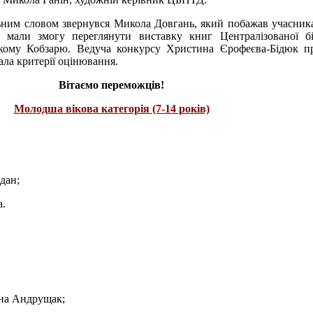
льним словом звернувся Микола Довгань, який побажав учасника
і мали змогу переглянути виставку книг Централізованої бі
кому Кобзарю. Ведуча конкурсу Христина Єрофеєва-Бідюк пр
ала критерії оцінювання.
Вітаємо переможців!
Молодша вікова категорія (7-14 років)
одан;
а.
ина Андрущак;