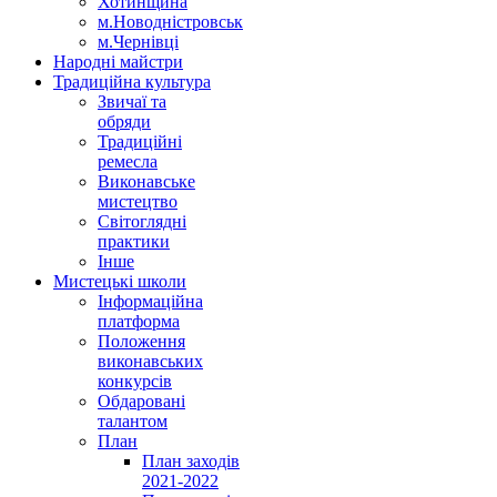
Хотинщина
м.Новодністровськ
м.Чернівці
Народні майстри
Традиційна культура
Звичаї та
обряди
Традиційні
ремесла
Виконавське
мистецтво
Світоглядні
практики
Інше
Мистецькі школи
Інформаційна
платформа
Положення
виконавських
конкурсів
Обдаровані
талантом
План
План заходів
2021-2022