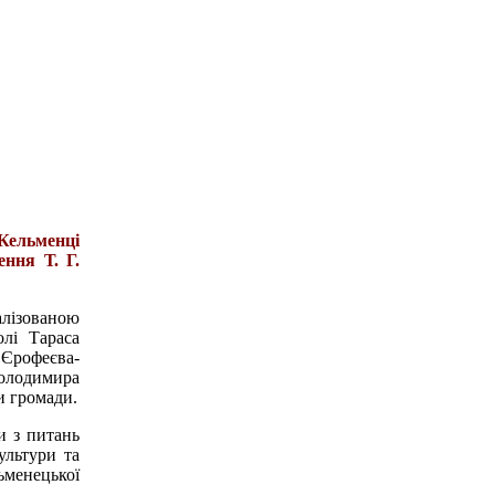
Кельменці
ення Т. Г.
алізованою
лі Тараса
 Єрофеєва-
Володимира
и громади.
и з питань
ультури та
ьменецької