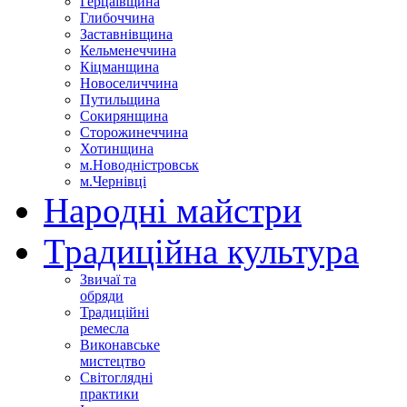
Герцаївщина
Глибоччина
Заставнівщина
Кельменеччина
Кіцманщина
Новоселиччина
Путильщина
Сокирянщина
Сторожинеччина
Хотинщина
м.Новодністровськ
м.Чернівці
Народні майстри
Традиційна культура
Звичаї та
обряди
Традиційні
ремесла
Виконавське
мистецтво
Світоглядні
практики