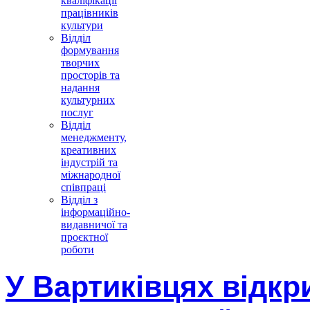
кваліфікації
працівників
культури
Відділ
формування
творчих
просторів та
надання
культурних
послуг
Відділ
менеджменту,
креативних
індустрій та
міжнародної
співпраці
Відділ з
інформаційно-
видавничої та
проєктної
роботи
У Вартиківцях відк