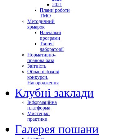
2021
Плани роботи
ТМО
Методичний
ярмарок
Навчальні
програми
Творчі
лабораторії
Нормативно-
правова база
Звітність
Обласні фахові
конкурси.
Нагородження
Клубні заклади
Інформаційна
платформа
Мистецькі
практики
Галерея пошани
Галерея