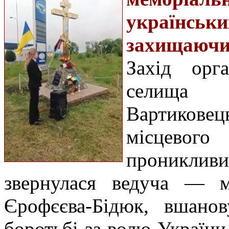
українськ
захищаючи
Захід орг
селища 
Вартиковец
місцевог
прониклив
звернулася ведуча — 
Єрофєєва-Бідюк, вшанов
боротьбі за волю Україн