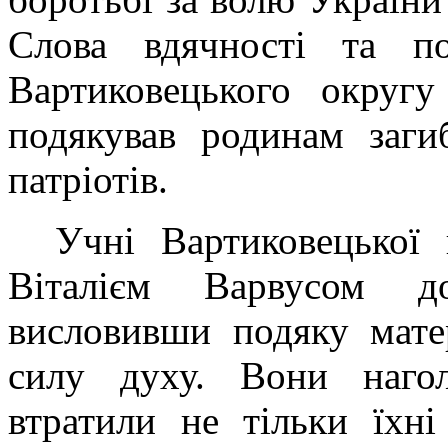
Слова вдячності та п
Вартиковецького округу
подякував родинам заги
патріотів.
Учні Вартиковецької 
Віталі
єм
Варвус
ом
д
висловивши подяку мате
силу духу. Вони нагол
втратили не тільки їхн