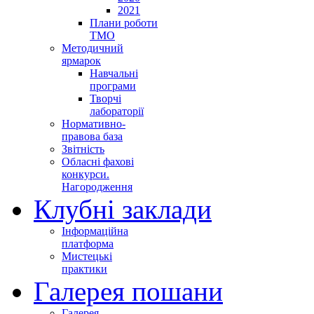
2021
Плани роботи
ТМО
Методичний
ярмарок
Навчальні
програми
Творчі
лабораторії
Нормативно-
правова база
Звітність
Обласні фахові
конкурси.
Нагородження
Клубні заклади
Інформаційна
платформа
Мистецькі
практики
Галерея пошани
Галерея