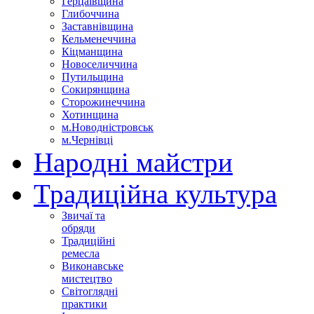
Герцаївщина
Глибоччина
Заставнівщина
Кельменеччина
Кіцманщина
Новоселиччина
Путильщина
Сокирянщина
Сторожинеччина
Хотинщина
м.Новодністровськ
м.Чернівці
Народні майстри
Традиційна культура
Звичаї та
обряди
Традиційні
ремесла
Виконавське
мистецтво
Світоглядні
практики