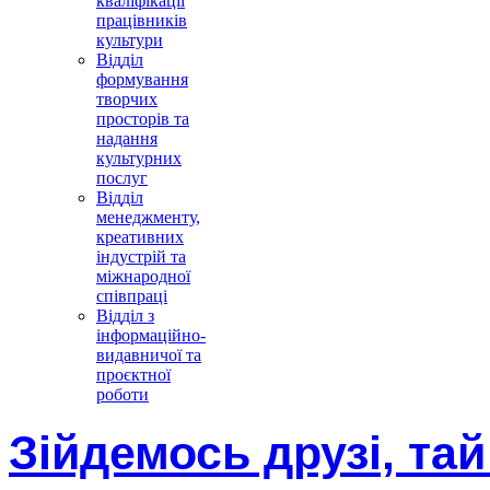
кваліфікації
працівників
культури
Відділ
формування
творчих
просторів та
надання
культурних
послуг
Відділ
менеджменту,
креативних
індустрій та
міжнародної
співпраці
Відділ з
інформаційно-
видавничої та
проєктної
роботи
Зійдемось друзі, тай 