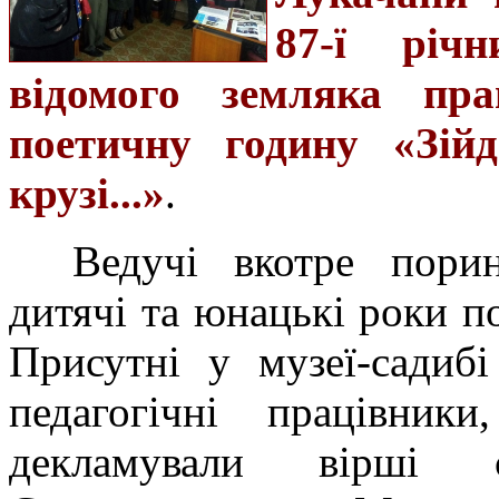
87-ї річ
відомого земляка пра
поетичну годину «Зійд
крузі...»
.
Ведучі вкотре пори
дитячі та юнацькі роки п
Присутні у музеї-садибі
педагогічні працівники
декламували вірші сл