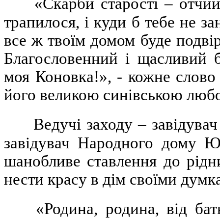
«Скарби старості – отчий
трапилося, і куди б тебе не зан
все ж твоїм домом буде подвір’
Благословенний і щасливий б
моя Коновка!», - кожне слово
його великою синівською любо
Ведучі заходу – завідува
завідувач Народного дому 
шанобливе ставлення до рідн
нести красу в дім своїми думк
«Родина, родина, від бат