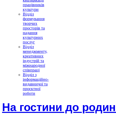
кваліфікації
працівників
культури
Відділ
формування
творчих
просторів та
надання
культурних
послуг
Відділ
менеджменту,
креативних
індустрій та
міжнародної
співпраці
Відділ з
інформаційно-
видавничої та
проєктної
роботи
На гостини до роди