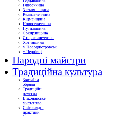
Герцаївщина
Глибоччина
Заставнівщина
Кельменеччина
Кіцманщина
Новоселиччина
Путильщина
Сокирянщина
Сторожинеччина
Хотинщина
м.Новодністровськ
м.Чернівці
Народні майстри
Традиційна культура
Звичаї та
обряди
Традиційні
ремесла
Виконавське
мистецтво
Світоглядні
практики