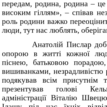
передам, родина, родина – це
високим гіллям», – співав не
роль родини важко переоціни
люди, тут нас люблять, оберіг
Анатолій Пислар доб
опорою в житті кожної люд
піснею, батьковою порадою,
вишиванками, незрадливістю 
подякував всім присутнім 
презентував голові Кель
адміністрації Віталію Швецю
Ілашу під час їхніх відві