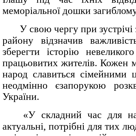
меморіальної дошки загиблом
У свою чергу при зустрічі
району відзначив важливіст
зберегти історію невеликог
працьовитих жителів.
К
ожен м
народ славиться сімейними ц
неодмінно є
запорукою розкв
України.
«У складний час для на
актуальні, потрібні для тих лю