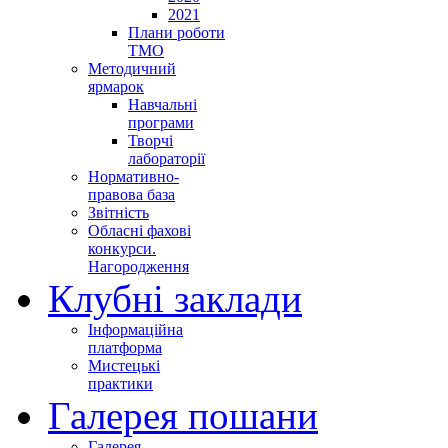
2021
Плани роботи
ТМО
Методичний
ярмарок
Навчальні
програми
Творчі
лабораторії
Нормативно-
правова база
Звітність
Обласні фахові
конкурси.
Нагородження
Клубні заклади
Інформаційна
платформа
Мистецькі
практики
Галерея пошани
Галерея