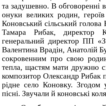
та задушевно.
В обговоренні в
онуки великих родин, герої
Коновський сільський голова Б
Тамара Рибак, директор 
генеральний директор ПП «Зі
Валентина Врадін, Анатолій Б
сокровенним про свою родин
тепла, щастям мати дружню с
композитор Олександр Рибак п
рідне село Коновку. Згодом 
пісні. Звучали й коновські кол