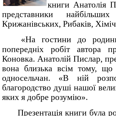
книги Анатолія П
представники найбільши
Крижанівських, Рибаків, Хімічі
«На гостини до родин
попередніх робіт автора пр
Коновка. Анатолій Пислар, пр
вона близька всім тому, що
односельчан. «В ній розп
благородство душі нашої велик
яких я добре розумію».
Презентація книги була р