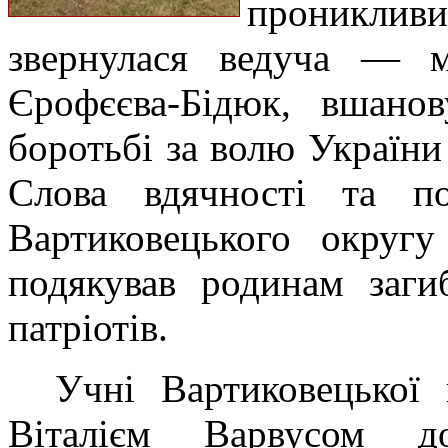
прониклив
звернулася ведуча — 
Єрофєєва-Бідюк, вшанов
боротьбі за волю Україн
Слова вдячності та п
Вартиковецького округу
подякував родинам заги
патріотів.
Учні Вартиковецької 
Віталі
єм
Варвус
ом
д