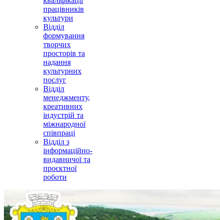
кваліфікації
працівників
культури
Відділ
формування
творчих
просторів та
надання
культурних
послуг
Відділ
менеджменту,
креативних
індустрій та
міжнародної
співпраці
Відділ з
інформаційно-
видавничої та
проєктної
роботи