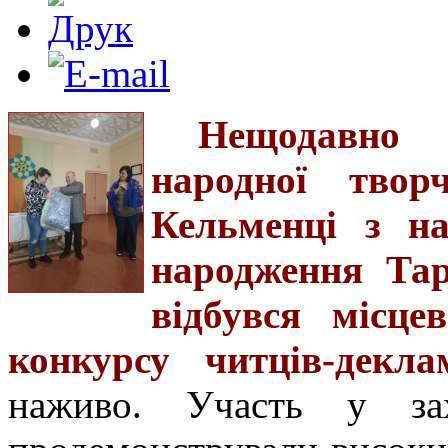
Нещодавно 
народної твор
Кельменці з на
народження Та
відбувся місце
конкурсу читців-деклам
наживо. Участь у за