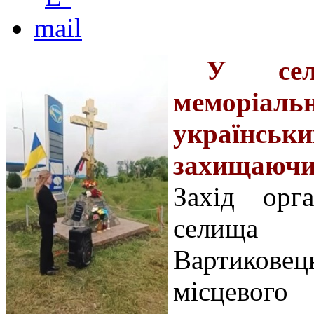
У сел
меморіа
українськ
захищаючи
Захід орг
селища 
Вартиковец
місцевог