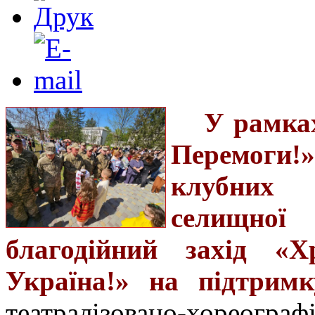
У рамках
Перемоги
клубних 
селищної 
благодійний захід «Х
Україна!» на підтрим
театралізовано-хорео