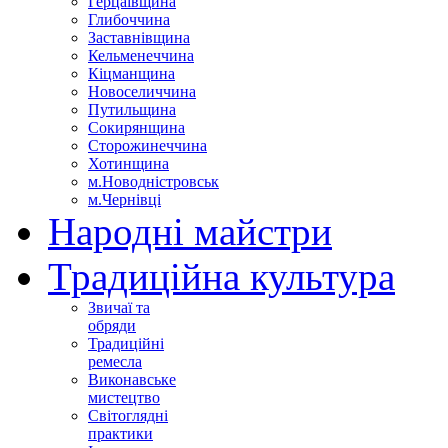
Герцаївщина
Глибоччина
Заставнівщина
Кельменеччина
Кіцманщина
Новоселиччина
Путильщина
Сокирянщина
Сторожинеччина
Хотинщина
м.Новодністровськ
м.Чернівці
Народні майстри
Традиційна культура
Звичаї та
обряди
Традиційні
ремесла
Виконавське
мистецтво
Світоглядні
практики