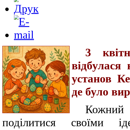
3 квіт
відбулася 
установ Ке
де було ви
Кожни
поділитися своїми ід