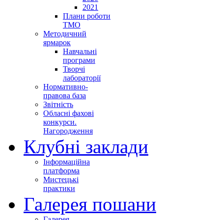
2021
Плани роботи
ТМО
Методичний
ярмарок
Навчальні
програми
Творчі
лабораторії
Нормативно-
правова база
Звітність
Обласні фахові
конкурси.
Нагородження
Клубні заклади
Інформаційна
платформа
Мистецькі
практики
Галерея пошани
Галерея