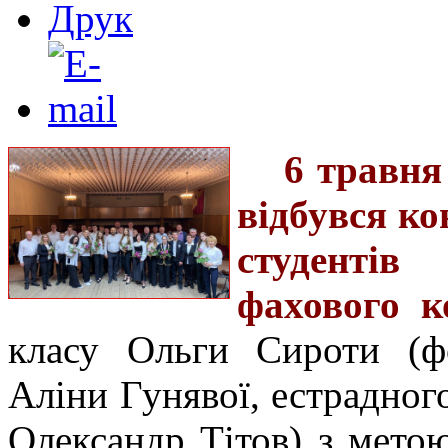
6 травн
відбувся ко
студентів
фахового к
класу Ольги Сироти (ф
Аліни Гунявої, естрадног
Олександр Тітов) з мето