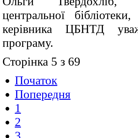
Ольги Твердохліб, д
центральної бібліотеки
керівника ЦБНТД уваж
програму.
Сторінка 5 з 69
Початок
Попередня
1
2
3