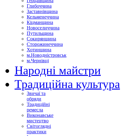
Герцаївщина
Глибоччина
Заставнівщина
Кельменеччина
Кіцманщина
Новоселиччина
Путильщина
Сокирянщина
Сторожинеччина
Хотинщина
м.Новодністровськ
м.Чернівці
Народні майстри
Традиційна культура
Звичаї та
обряди
Традиційні
ремесла
Виконавське
мистецтво
Світоглядні
практики