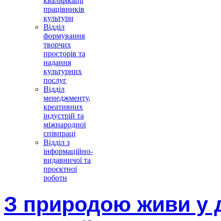
кваліфікації
працівників
культури
Відділ
формування
творчих
просторів та
надання
культурних
послуг
Відділ
менеджменту,
креативних
індустрій та
міжнародної
співпраці
Відділ з
інформаційно-
видавничої та
проєктної
роботи
З природою живи у д