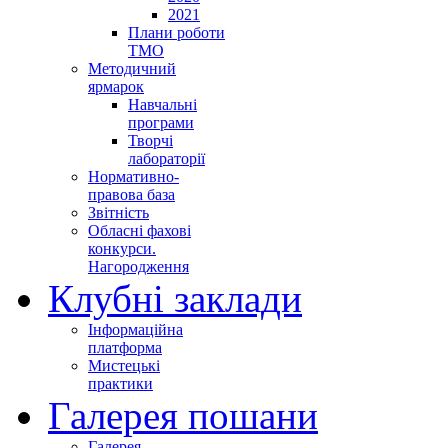
2021
Плани роботи
ТМО
Методичний
ярмарок
Навчальні
програми
Творчі
лабораторії
Нормативно-
правова база
Звітність
Обласні фахові
конкурси.
Нагородження
Клубні заклади
Інформаційна
платформа
Мистецькі
практики
Галерея пошани
Галерея