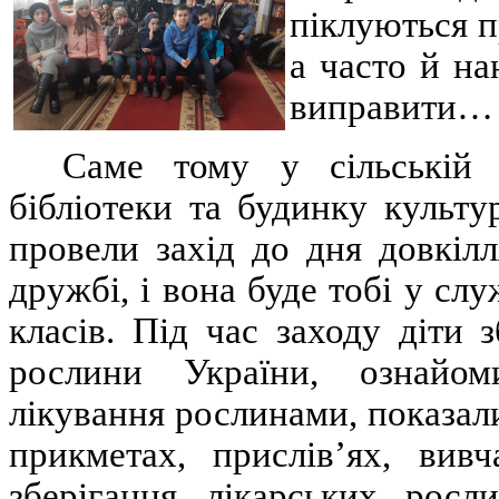
піклуються 
а часто й н
виправити…
Саме тому у сільській 
бібліотеки та будинку культ
провели захід до дня довкіл
дружбі, і вона буде тобі у сл
класів. Під час заходу діти 
рослини України, ознайо
лікування рослинами, показали
прикметах, прислів’ях, вив
зберігання лікарських росл