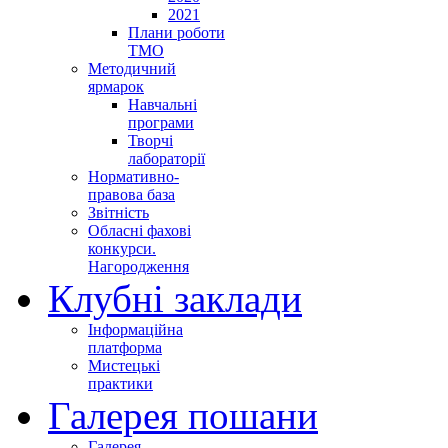
2021
Плани роботи
ТМО
Методичний
ярмарок
Навчальні
програми
Творчі
лабораторії
Нормативно-
правова база
Звітність
Обласні фахові
конкурси.
Нагородження
Клубні заклади
Інформаційна
платформа
Мистецькі
практики
Галерея пошани
Галерея