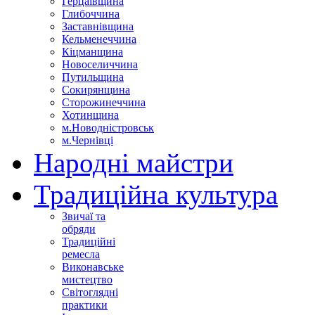
Герцаївщина
Глибоччина
Заставнівщина
Кельменеччина
Кіцманщина
Новоселиччина
Путильщина
Сокирянщина
Сторожинеччина
Хотинщина
м.Новодністровськ
м.Чернівці
Народні майстри
Традиційна культура
Звичаї та
обряди
Традиційні
ремесла
Виконавське
мистецтво
Світоглядні
практики