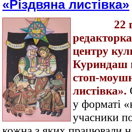
«Різдвяна листівка»
22 
редакторка
центру кул
Куриндаш п
стоп-моушн
листівка».
у форматі «
учасники по
кожна з яких працювали н