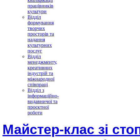
кваліфікації
працівників
культури
Відділ
формування
творчих
просторів та
надання
культурних
послуг
Відділ
менеджменту,
креативних
індустрій та
міжнародної
співпраці
Відділ з
інформаційно-
видавничої та
проєктної
роботи
Майстер-клас зі сто