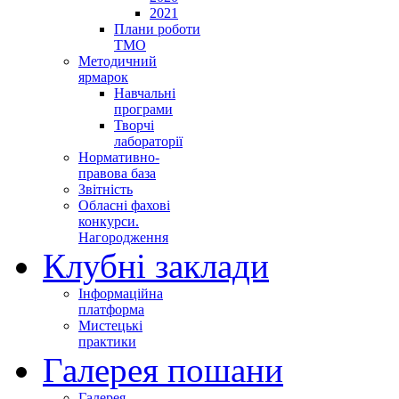
2021
Плани роботи
ТМО
Методичний
ярмарок
Навчальні
програми
Творчі
лабораторії
Нормативно-
правова база
Звітність
Обласні фахові
конкурси.
Нагородження
Клубні заклади
Інформаційна
платформа
Мистецькі
практики
Галерея пошани
Галерея