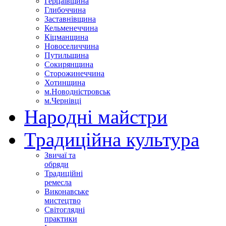
Герцаївщина
Глибоччина
Заставнівщина
Кельменеччина
Кіцманщина
Новоселиччина
Путильщина
Сокирянщина
Сторожинеччина
Хотинщина
м.Новодністровськ
м.Чернівці
Народні майстри
Традиційна культура
Звичаї та
обряди
Традиційні
ремесла
Виконавське
мистецтво
Світоглядні
практики