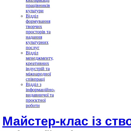
кваліфікації
працівників
культури
Відділ
формування
творчих
просторів та
надання
культурних
послуг
Відділ
менеджменту,
креативних
індустрій та
міжнародної
співпраці
Відділ з
інформаційно-
видавничої та
проєктної
роботи
Майстер-клас із ст