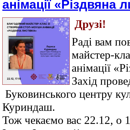
анімації «Різдвяна л
Друзі!
Раді вам по
майстер-кла
анімації «Рі
Захід прове
Буковинського центру кул
Куриндаш.
Тож чекаємо вас 22.12, о 