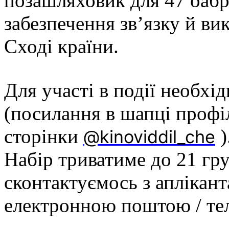
позашляховик для 47 оабр
забезпечення зв’язку й ви
Сході країни.
Для участі в події необхі
(посилання в шапці профі
сторінки
)
@kinoviddil_che
Набір триватиме до 21 гру
сконтактуємось з аплікан
електронною поштою / т