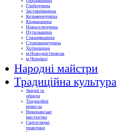
Герцаївщина
Глибоччина
Заставнівщина
Кельменеччина
Кіцманщина
Новоселиччина
Путильщина
Сокирянщина
Сторожинеччина
Хотинщина
м.Новодністровськ
м.Чернівці
Народні майстри
Традиційна культура
Звичаї та
обряди
Традиційні
ремесла
Виконавське
мистецтво
Світоглядні
практики