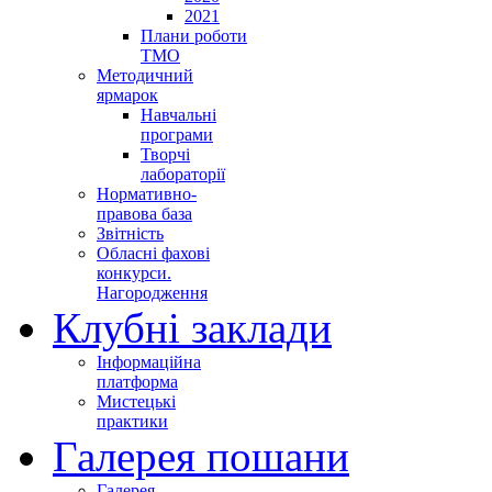
2021
Плани роботи
ТМО
Методичний
ярмарок
Навчальні
програми
Творчі
лабораторії
Нормативно-
правова база
Звітність
Обласні фахові
конкурси.
Нагородження
Клубні заклади
Інформаційна
платформа
Мистецькі
практики
Галерея пошани
Галерея