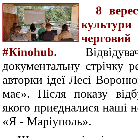
8 вере
культур
черговий 
#Кinohub.
Відвіду
документальну стрічку р
авторки ідеї Лесі Ворон
має». Після показу від
якого приєдналися наші но
«Я - Маріуполь».