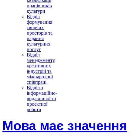
кваліфікації
працівників
культури
Відділ
формування
творчих
просторів та
надання
культурних
послуг
Відділ
менеджменту,
креативних
індустрій та
міжнародної
співпраці
Відділ з
інформаційно-
видавничої та
проєктної
роботи
Мова має значення