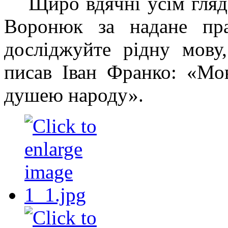
Щиро вдячні усім гляд
Воронюк за надане пра
досліджуйте рідну мову,
писав Іван Франко: «Мо
душею народу».