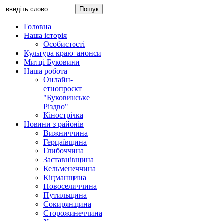
Головна
Наша історія
Особистості
Культура краю: анонси
Митці Буковини
Наша робота
Онлайн-
етнопроєкт
"Буковинське
Різдво"
Кінострічка
Новини з районів
Вижниччина
Герцаївщина
Глибоччина
Заставнівщина
Кельменеччина
Кіцманщина
Новоселиччина
Путильщина
Сокирянщина
Сторожинеччина