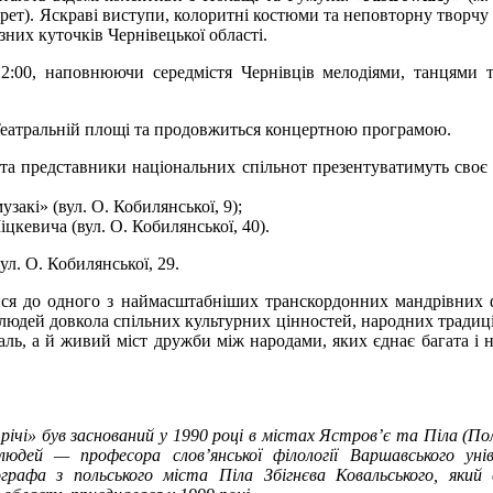
ірет). Яскраві виступи, колоритні костюми та неповторну творчу
них куточків Чернівецької області.
12:00, наповнюючи середмістя Чернівців мелодіями, танцями
 Театральній площі та продовжиться концертною програмою.
и та представники національних спільнот презентуватимуть своє
акі» (вул. О. Кобилянської, 9);
цкевича (вул. О. Кобилянської, 40).
л. О. Кобилянської, 29.
ся до одного з наймасштабніших транскордонних мандрівних 
людей довкола спільних культурних цінностей, народних традиці
аль, а й живий міст дружби між народами, яких єднає багата і 
чі» був заснований у 1990 році в містах Ястров’є та Піла (Пол
юдей — професора слов’янської філології Варшавського уні
фа з польського міста Піла Збігнєва Ковальського, який с