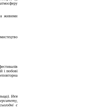
 атмосферу
 та живими
 мистецтво
фестивалів
й і любові
неповторна
ьща). Ідея
верситету,
ьогодні є