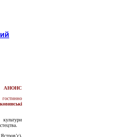
ний
АНОНС
 гостинно
ковинські
 культури
стецтва.
 Ястров’є),