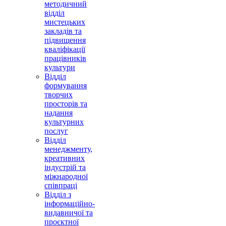
методичний
відділ
мистецьких
закладів та
підвищення
кваліфікації
працівників
культури
Відділ
формування
творчих
просторів та
надання
культурних
послуг
Відділ
менеджменту,
креативних
індустрій та
міжнародної
співпраці
Відділ з
інформаційно-
видавничої та
проєктної