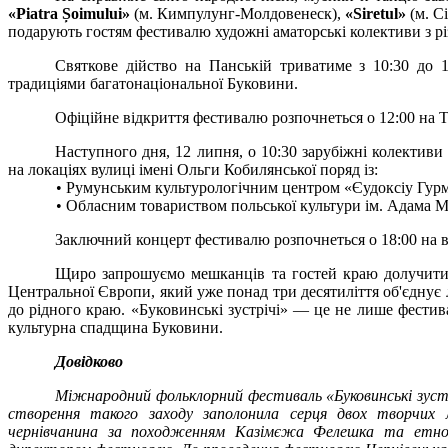
«Piatra Șoimului»
(м. Кимпулунг-Молдовенеск),
«Siretul»
(м. С
подарують гостям фестивалю художні аматорські колективи з різ
Святкове дійство на Панській триватиме з 10:30 до 
традиціями багатонаціональної Буковини.
Офіційне відкриття фестивалю розпочнеться о 12:00 на
Наступного дня, 12 липня, о 10:30 зарубіжні колектив
на локаціях вулиці імені Ольги Кобилянської поряд із:
• Румунським культурологічним центром «Єудоксіу Гурмуз
• Обласним товариством польської культури ім. Адама Мі
Заключний концерт фестивалю розпочнеться о 18:00 на ву
Щиро запрошуємо мешканців та гостей краю долучити
Центральної Європи, який уже понад три десятиліття об'єднує 
до рідного краю. «Буковинські зустрічі» — це не лише фестив
культурна спадщина Буковини.
Довідково
Міжнародний фольклорний фестиваль «Буковинські зустрі
створення такого заходу заполонила серця двох творчих л
чернівчанина за походженням Казімєжа Фелешка та етногра