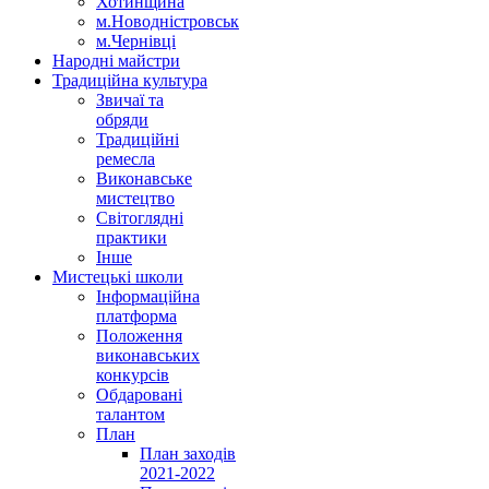
Хотинщина
м.Новодністровськ
м.Чернівці
Народні майстри
Традиційна культура
Звичаї та
обряди
Традиційні
ремесла
Виконавське
мистецтво
Світоглядні
практики
Інше
Мистецькі школи
Інформаційна
платформа
Положення
виконавських
конкурсів
Обдаровані
талантом
План
План заходів
2021-2022