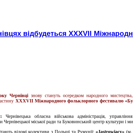
ернівцях відбудеться XXXVII Міжнарод
оку Чернівці
знову стануть осередком народного мистецтва,
частину
XXXVII Міжнародного фольклорного фестивалю «Бу
:
Чернівецька обласна військова адміністрація, управління
и Чернівецької міської ради та Буковинський центр культури і ми
ітають відомі колективи з Польщі та Румунії:
«Jastrowiacy»
(м.