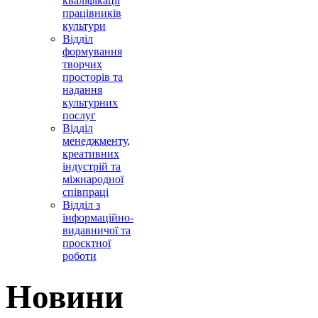
кваліфікації
працівників
культури
Відділ
формування
творчих
просторів та
надання
культурних
послуг
Відділ
менеджменту,
креативних
індустрій та
міжнародної
співпраці
Відділ з
інформаційно-
видавничої та
проєктної
роботи
Новини