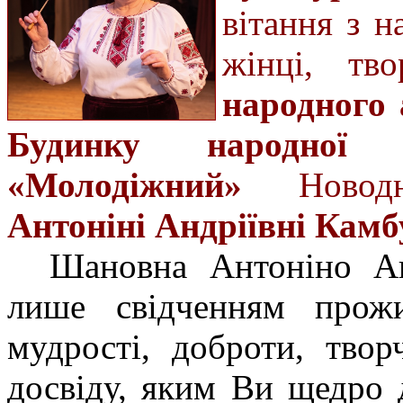
вітання з 
жінці, тв
народного 
Будинку народної 
«Молодіжний»
Новодні
Антоніні Андріївні Камб
Шановна Антоніно Ан
лише свідченням прожи
мудрості, доброти, твор
досвіду, яким Ви щедро