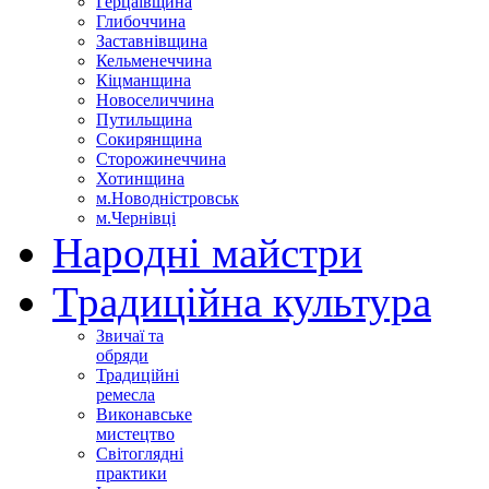
Герцаївщина
Глибоччина
Заставнівщина
Кельменеччина
Кіцманщина
Новоселиччина
Путильщина
Сокирянщина
Сторожинеччина
Хотинщина
м.Новодністровськ
м.Чернівці
Народні майстри
Традиційна культура
Звичаї та
обряди
Традиційні
ремесла
Виконавське
мистецтво
Світоглядні
практики