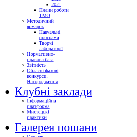
2021
Плани роботи
ТМО
Методичний
ярмарок
Навчальні
програми
Творчі
лабораторії
Нормативно-
правова база
Звітність
Обласні фахові
конкурси.
Нагородження
Клубні заклади
Інформаційна
платформа
Мистецькі
практики
Галерея пошани
Галерея