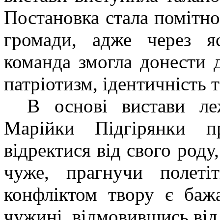
Постановка стала помітн
громади, адже через яс
команда змогла донести д
патріотизм, ідентичність 
В основі вистави ле
Марійки Підгірянки п
відректися від свого роду,
чуже, прагнучи полеті
конфліктом твору є баж
чужині, відмовившись від