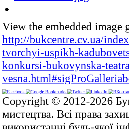
View the embedded image ga
http://bukcentre.cv.ua/inde
tvorchyi-uspikh-kadubovet
konkursi-bukovynska-teatra
vesna.html#sigProGalleria
Copyright © 2012-2026 Бу
мистецтва. Всі права зах
використанні будь-якої ін