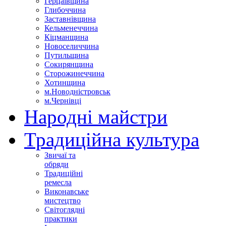
Герцаївщина
Глибоччина
Заставнівщина
Кельменеччина
Кіцманщина
Новоселиччина
Путильщина
Сокирянщина
Сторожинеччина
Хотинщина
м.Новодністровськ
м.Чернівці
Народні майстри
Традиційна культура
Звичаї та
обряди
Традиційні
ремесла
Виконавське
мистецтво
Світоглядні
практики