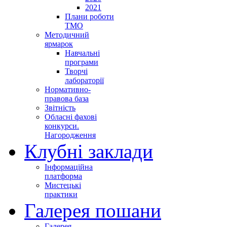
2021
Плани роботи
ТМО
Методичний
ярмарок
Навчальні
програми
Творчі
лабораторії
Нормативно-
правова база
Звітність
Обласні фахові
конкурси.
Нагородження
Клубні заклади
Інформаційна
платформа
Мистецькі
практики
Галерея пошани
Галерея