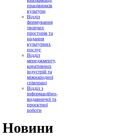
кваліфікації
працівників
культури
Відділ
формування
творчих
просторів та
надання
культурних
послуг
Відділ
менеджменту,
креативних
індустрій та
міжнародної
співпраці
Відділ з
інформаційно-
видавничої та
проєктної
роботи
Новини