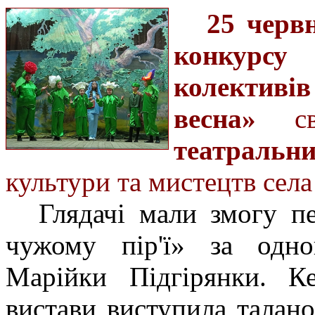
25 черв
конкурсу
колективі
весна»
сво
театральн
культури та мистецтв села
Глядачі мали змогу п
чужому пір'ї» за одн
Марійки Підгірянки. К
вистави виступила талано