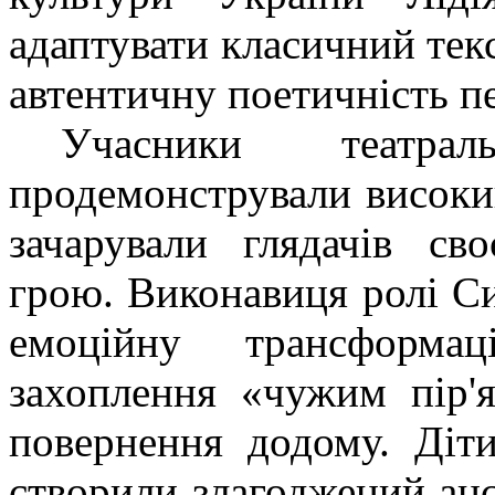
адаптувати класичний текс
автентичну поетичність 
Учасники театра
продемонстрували високий
зачарували глядачів св
грою. Виконавиця ролі С
емоційну трансформ
захоплення «чужим пір'
повернення додому. Діти
створили злагоджений ан