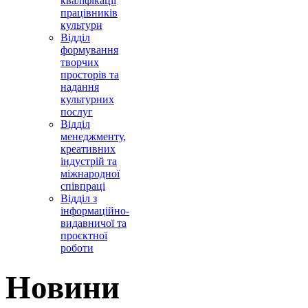
кваліфікації
працівників
культури
Відділ
формування
творчих
просторів та
надання
культурних
послуг
Відділ
менеджменту,
креативних
індустрій та
міжнародної
співпраці
Відділ з
інформаційно-
видавничої та
проєктної
роботи
Новини