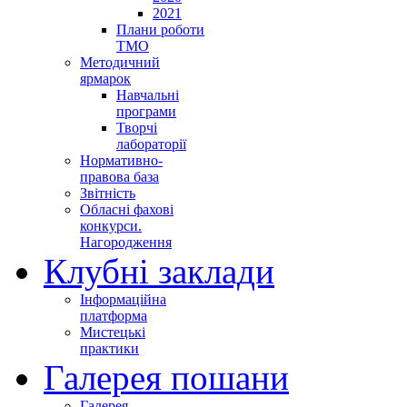
2021
Плани роботи
ТМО
Методичний
ярмарок
Навчальні
програми
Творчі
лабораторії
Нормативно-
правова база
Звітність
Обласні фахові
конкурси.
Нагородження
Клубні заклади
Інформаційна
платформа
Мистецькі
практики
Галерея пошани
Галерея