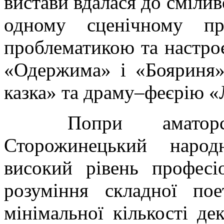
вистави вдалася до сміли
одному сценічному пр
проблематикою та настро
«Одержима» і «Бояриня»
казка» та драму–феєрію «Л
Попри аматорс
Сторожинецький народ
високий рівень професі
розуміння складної пое
мінімальної кількості де