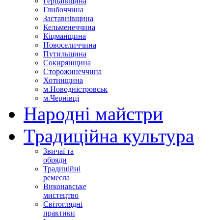
Герцаївщина
Глибоччина
Заставнівщина
Кельменеччина
Кіцманщина
Новоселиччина
Путильщина
Сокирянщина
Сторожинеччина
Хотинщина
м.Новодністровськ
м.Чернівці
Народні майстри
Традиційна культура
Звичаї та
обряди
Традиційні
ремесла
Виконавське
мистецтво
Світоглядні
практики