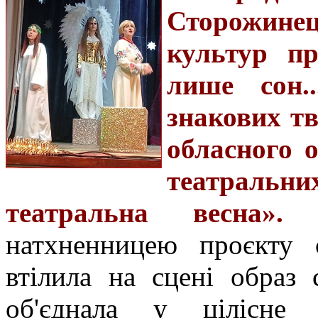
Сторожинец
культур пр
лише сон.
знакових тв
обласного 
театральни
театральна весна».
натхненницею проєкту 
втілила на сцені образ 
об'єднала у цілісне 