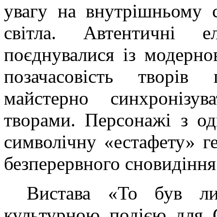
увагу на внутрішньому с
світла. Автентичні е
поєднувалися із модерн
позачасовість творів 
майстерно синхронізу
творами. Персонажі з од
символічну «естафету» г
безперервного сновидіння
Вистава «То був ли
культурною подією для 