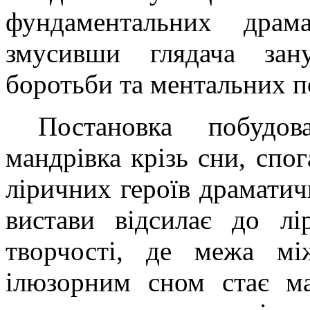
фундаментальних драм
змусивши глядача зану
боротьби та ментальних п
Постановка побудо
мандрівка крізь сни, спо
ліричних героїв драматич
вистави відсилає до лі
творчості, де межа мі
ілюзорним сном стає ма