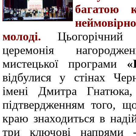
багатою 
неймовірн
молоді.
Цьогорічний г
церемонія нагородже
мистецької програми
«
відбулися у стінах Черн
імені Дмитра Гнатюка
підтвердженням того, щ
краю знаходиться в наді
три ключові напрями -