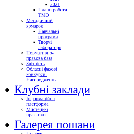
2021
Плани роботи
ТМО
Методичний
ярмарок
Навчальні
програми
Творчі
лабораторії
Нормативно-
правова база
Звітність
Обласні фахові
конкурси.
Нагородження
Клубні заклади
Інформаційна
платформа
Мистецькі
практики
Галерея пошани
Галерея