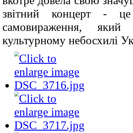
вкотре довела свою значу
звітний концерт - ц
самовираження, який
культурному небосхилі Ук