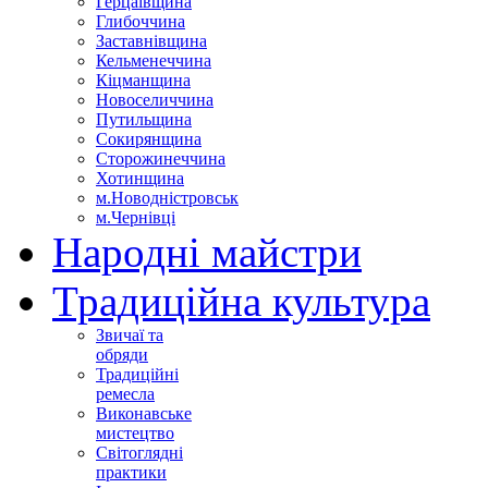
Герцаївщина
Глибоччина
Заставнівщина
Кельменеччина
Кіцманщина
Новоселиччина
Путильщина
Сокирянщина
Сторожинеччина
Хотинщина
м.Новодністровськ
м.Чернівці
Народні майстри
Традиційна культура
Звичаї та
обряди
Традиційні
ремесла
Виконавське
мистецтво
Світоглядні
практики