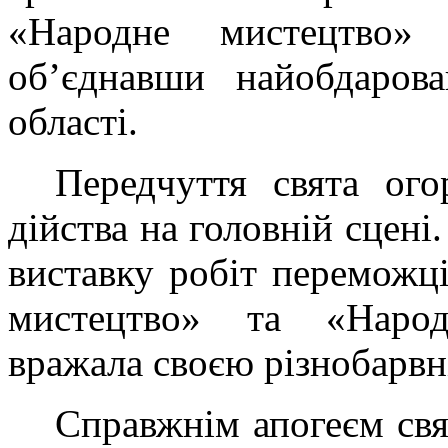
«Народне мистецтво»
об’єднавши найобдаров
області.
Передчуття свята ог
дійства на головній сцені
виставку робіт переможц
мистецтво» та «Народ
вражала своєю різнобарвн
Справжнім апогеєм свя