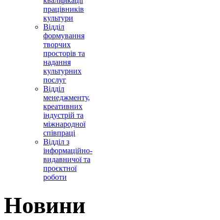
кваліфікації
працівників
культури
Відділ
формування
творчих
просторів та
надання
культурних
послуг
Відділ
менеджменту,
креативних
індустрій та
міжнародної
співпраці
Відділ з
інформаційно-
видавничої та
проєктної
роботи
Новини