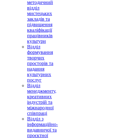
методичний
відділ
мистецьких
закладів та
підвищення
кваліфікації
працівників
культури
Відділ
формування
творчих
просторів та
надання
культурних
послуг
Відділ
менеджменту,
креативних
індустрій та
міжнародної
співпраці
Відділ з
інформаційно-
видавничої та
проєктної