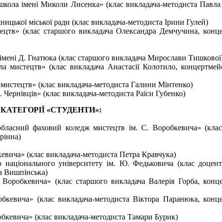
кола імені Миколи Лисенка» (клас викладача-методиста Павла
цької міської ради (клас викладача-методиста Ірини Гулей)
цтв» (клас старшого викладача Олександра Демчучина, конц
мені Д. Гнатюка (клас старшого викладача Мирослави Тишкової
мистецтв» (клас викладача Анастасії Колотило, концертмей
мистецтв» (клас викладача-методиста Галини Мінтенко)
Чернівців» (клас викладача-методиста Раїси Губенко)
КАТЕГОРІЇ «СТУДЕНТИ»:
ласний фаховий коледж мистецтв ім. С. Воробкевича» (клас
рінна)
вича» (клас викладача-методиста Петра Кравчука)
 національного університету ім. Ю. Федьковича (клас доцен
а Вишпінська)
робкевича» (клас старшого викладача Валерія Горба, конце
евича» (клас викладача-методиста Віктора Паранюка, конце
кевича» (клас викладача-методиста Тамари Бурик)