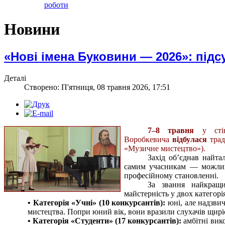
роботи
Новини
«Нові імена Буковини — 2026»: під
Деталі
Створено: П'ятниця, 08 травня 2026, 17:51
7–8 травня
у стін
Воробкевича
відбулася
трад
«Музичне мистецтво»).
Захід об’єднав найта
самим учасникам — можливі
професійному становленні.
За звання найкращ
майстерність у двох категорі
• Категорія «Учні» (10 конкурсантів):
юні, але надзвич
мистецтва. Попри юний вік, вони вразили слухачів щир
• Категорія «Студенти» (17 конкурсантів):
амбітні вико