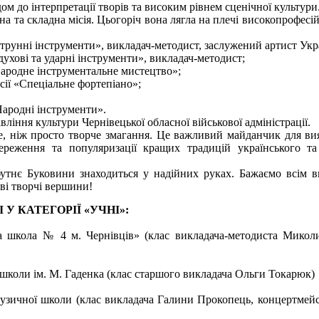
ом до інтерпретації творів та високим рівнем сценічної культури
 та складна місія. Цьогоріч вона лягла на плечі високопрофесій
трунні інструменти», викладач-методист, заслужений артист Укр
ухові та ударні інструменти», викладач-методист;
Народне інструментальне мистецтво»;
ії «Спеціальне фортепіано»;
Народні інструменти».
іння культури Чернівецької обласної військової адміністрації.
, ніж просто творче змагання. Це важливий майданчик для ви
береження та популяризації кращих традицій українського та
утнє Буковини знаходиться у надійних руках. Бажаємо всім 
ві творчі вершини!
У КАТЕГОРІЇ «УЧНІ»:
кола № 4 м. Чернівців» (клас викладача-методиста Миколи
коли ім. М. Гаденка (клас старшого викладача Ольги Токарюк)
узичної школи (клас викладача Галини Прокопець, концертмей