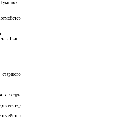
 Гумінюка,
ертмейстер
)
стер Ірина
 старшого
та кафедри
ртмейстер
ртмейстер