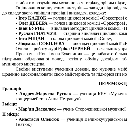
глибоким розумінням музичного матеріалу, зрілим підход
Оцінювання конкурсних виступів — завжди відповідальна
до складу якого увійшли провідні викладачі коледжу:
• Ігор КАДЮК
— голова циклової комісії «Оркестрові с
• Олег ДЕБЕРА
— голова циклової комісії «Оркестрові д
• Іван БУРИК
— викладач-методист циклової комісії «
• Руслан ГНАТЧУК
— старший викладач циклової коміс
• Інга МІЦАН
— голова циклової комісії «Спів»;
• Людмила СОБОЛЄВА
— викладач циклової комісії «
Очолила роботу журі
Еріка ЧЕРНЕЙ
— начальник управл
Програма «Нові імена Буковини» — це набагато більше
підтримки обдарованої молоді регіону, обміну досвідом, з
музичного мистецтва.
Своїми виступами учасники довели, що музичне майб
щоденно вдосконалювати свою майстерність та підкорювати но
ПЕРЕМОЖЦІ 
Гран-прі:
• Андрея-Марчела Руснак
— учениця КБУ «Музична ш
концертмейстер Анна Петращук)
I місце:
• Мар’ян Даскалюк
— учень Сторожинецької музичної ш
II місце:
• Анастасія Олексюк
— учениця Великокучурівської м
Гнатюк)