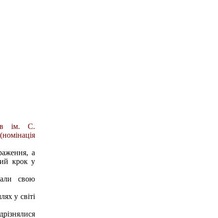
тв ім. С.
(номінація
раження, а
ий крок у
вали свою
ях у світі
ідрізнялися