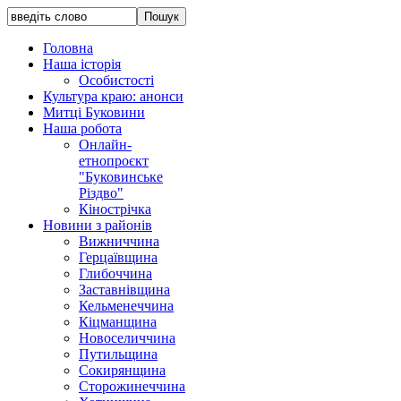
Головна
Наша історія
Особистості
Культура краю: анонси
Митці Буковини
Наша робота
Онлайн-
етнопроєкт
"Буковинське
Різдво"
Кінострічка
Новини з районів
Вижниччина
Герцаївщина
Глибоччина
Заставнівщина
Кельменеччина
Кіцманщина
Новоселиччина
Путильщина
Сокирянщина
Сторожинеччина