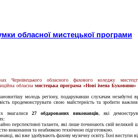
сумки обласної мистецької програми
ах Чернівецького обласного фахового коледжу мистец
иційна обласна
мистецька програма «Нові імена Буковини»
лановитішу молодь регіону, подарувавши слухачам незабутні в
сть продемонструвати свою майстерність та зробити важлив
их змагалися
27 обдарованих виконавців
, які демонстру
ях:
айно перспективні таланти, які лише починають свій великий шл
істю виконання та неабиякою технічною підготовкою.
навці, які вже здобувають фахову музичну освіту. Їхні виступи в