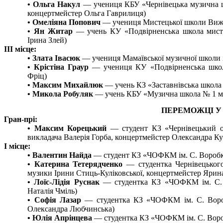
• Ольга Накул
— учениця КБУ «Чернівецька музична ш
концертмейстер Ольга Гаврилиця)
• Омеліяна Попович
— учениця Мистецької школи Вижни
• Ян Житар
— учень КУ «Подвірненська школа мисте
Ірина Злей)
III місце:
• Злата Івасюк
— учениця Мамаївської музичної школи і
• Крістіна Граур
— учениця КУ «Подвірненська школа 
Фріц)
• Максим Михайлюк
— учень КЗ «Заставнівська школа 
• Микола Робуляк
— учень КБУ «Музична школа № 1 м. 
ПЕРЕМОЖЦІ У 
Гран-прі:
• Максим Корецький
— студент КЗ «Чернівецький об
викладача Валерія Горба, концертмейстер Олександра Ку
I місце:
• Валентин Найда
— студент КЗ «ЧОФКМ ім. С. Воробке
• Катерина Тетерядченко
— студентка Чернівецького
музики Ірини Стиць-Куліковської, концертмейстер Ярин
• Лоїс-Лідія Руснак
— студентка КЗ «ЧОФКМ ім. С. Во
Наталія Чміль)
• Софія Лазар
— студентка КЗ «ЧОФКМ ім. С. Воробк
Олександра Любчинська)
• Юлія Апрінцева
— студентка КЗ «ЧОФКМ ім. С. Вороб