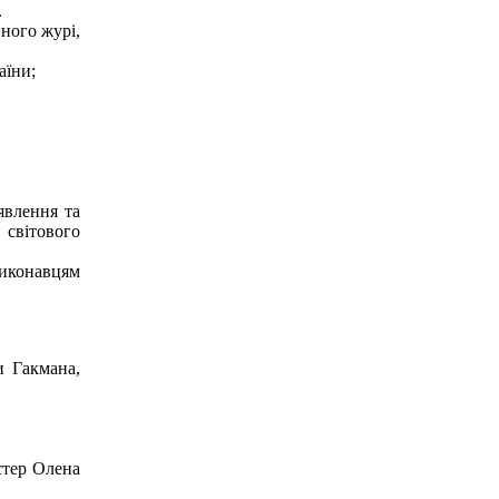
.
ного журі,
аїни;
явлення та
 світового
виконавцям
 Гакмана,
стер Олена