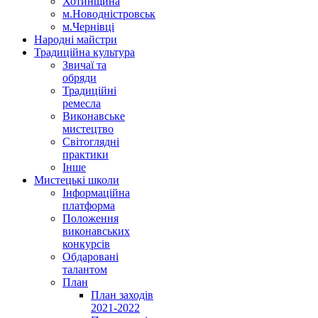
Хотинщина
м.Новодністровськ
м.Чернівці
Народні майстри
Традиційна культура
Звичаї та
обряди
Традиційні
ремесла
Виконавське
мистецтво
Світоглядні
практики
Інше
Мистецькі школи
Інформаційна
платформа
Положення
виконавських
конкурсів
Обдаровані
талантом
План
План заходів
2021-2022