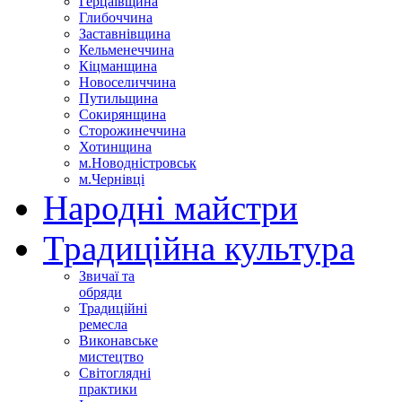
Герцаївщина
Глибоччина
Заставнівщина
Кельменеччина
Кіцманщина
Новоселиччина
Путильщина
Сокирянщина
Сторожинеччина
Хотинщина
м.Новодністровськ
м.Чернівці
Народні майстри
Традиційна культура
Звичаї та
обряди
Традиційні
ремесла
Виконавське
мистецтво
Світоглядні
практики