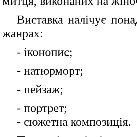
митця, виконаних на жіно
Виставка налічує пон
жанрах:
- іконопис;
- натюрморт;
- пейзаж;
- портрет;
- сюжетна композиція.