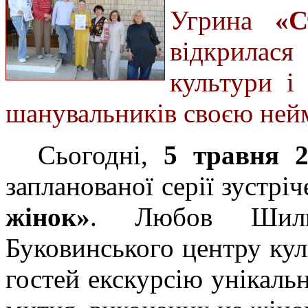
Угрина
«С
відкрилас
культури і
шанувальників своєю не
Сьогодні,
5 травня 2
запланованої серії зустрі
жінок»
. Любов Шилюк
Буковинського центру кул
гостей екскурсію унікаль