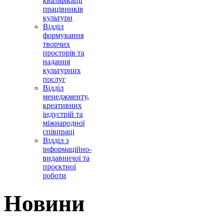
кваліфікації
працівників
культури
Відділ
формування
творчих
просторів та
надання
культурних
послуг
Відділ
менеджменту,
креативних
індустрій та
міжнародної
співпраці
Відділ з
інформаційно-
видавничої та
проєктної
роботи
Новини