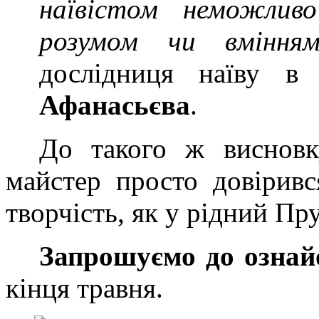
наївістом неможли
розумом чи вміння
дослідниця наїву в 
Афанасьєва
.
До такого ж висновку
майстер просто довірив
творчість, як у рідний Пру
Запрошуємо до ознай
кінця травня.