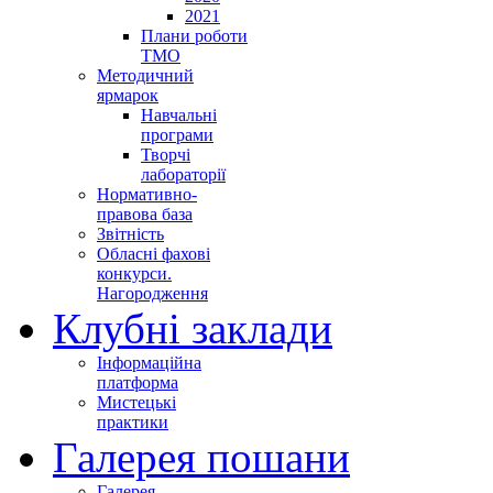
2021
Плани роботи
ТМО
Методичний
ярмарок
Навчальні
програми
Творчі
лабораторії
Нормативно-
правова база
Звітність
Обласні фахові
конкурси.
Нагородження
Клубні заклади
Інформаційна
платформа
Мистецькі
практики
Галерея пошани
Галерея