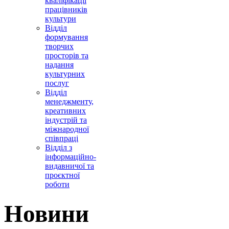
кваліфікації
працівників
культури
Відділ
формування
творчих
просторів та
надання
культурних
послуг
Відділ
менеджменту,
креативних
індустрій та
міжнародної
співпраці
Відділ з
інформаційно-
видавничої та
проєктної
роботи
Новини