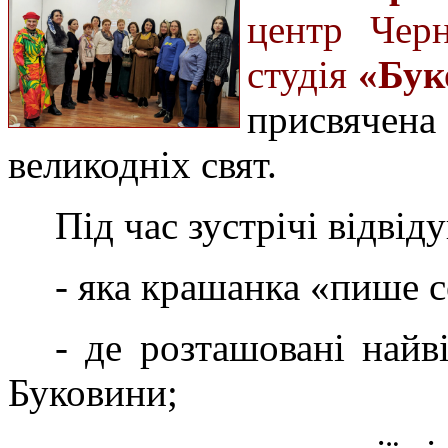
центр Черн
студія
«Бук
присвяче
великодніх свят.
Під час зустрічі відвіду
- яка крашанка «пише с
- де розташовані найв
Буковини;