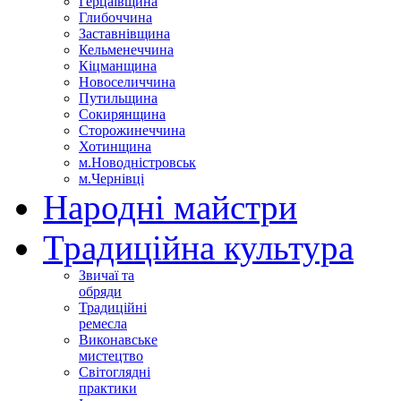
Герцаївщина
Глибоччина
Заставнівщина
Кельменеччина
Кіцманщина
Новоселиччина
Путильщина
Сокирянщина
Сторожинеччина
Хотинщина
м.Новодністровськ
м.Чернівці
Народні майстри
Традиційна культура
Звичаї та
обряди
Традиційні
ремесла
Виконавське
мистецтво
Світоглядні
практики