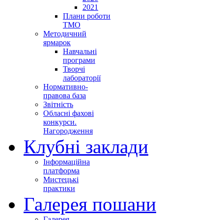
2021
Плани роботи
ТМО
Методичний
ярмарок
Навчальні
програми
Творчі
лабораторії
Нормативно-
правова база
Звітність
Обласні фахові
конкурси.
Нагородження
Клубні заклади
Інформаційна
платформа
Мистецькі
практики
Галерея пошани
Галерея