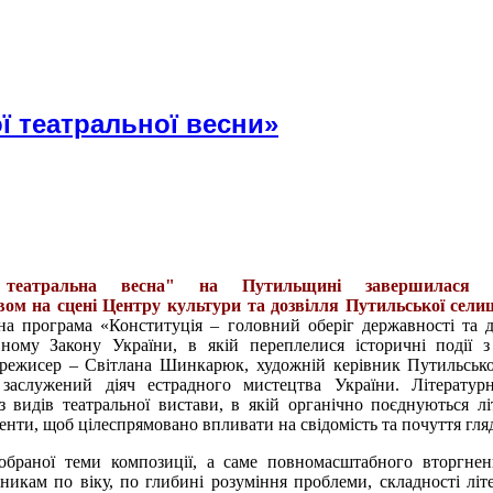
 театральної весни»
 театральна весна" на Путильщині завершилася 
вом на сцені Центру культури та дозвілля Путильської сели
на програма «Конституція – головний оберіг державності та д
ному Закону України, в якій переплелися історичні події 
-режисер – Світлана Шинкарюк, художній керівник Путильськ
 заслужений діяч естрадного мистецтва України. Літератур
 видів театральної вистави, в якій органічно поєднуються лі
енти, щоб цілеспрямовано впливати на свідомість та почуття гля
браної теми композиції, а саме повномасштабного вторгнен
сникам по віку, по глибині розуміння проблеми, складності літ