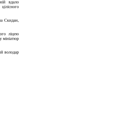
 ній вдало
 цілісного
на Скидан,
ого ліцею
у мініатюр
ий володар