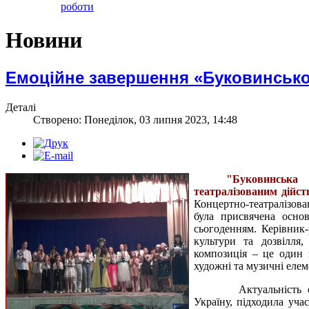
роботи
Новини
Емоційне завершення «Буковинської
Деталі
Створено: Понеділок, 03 липня 2023, 14:48
"Буковинська
театралізованим дійст
Концертно-театралізова
була присвячена основ
сьогоденням. Керівник
культури та дозвілля,
композиція – це один з
художні та музичні елем
Актуальність о
Україну, підходила уча