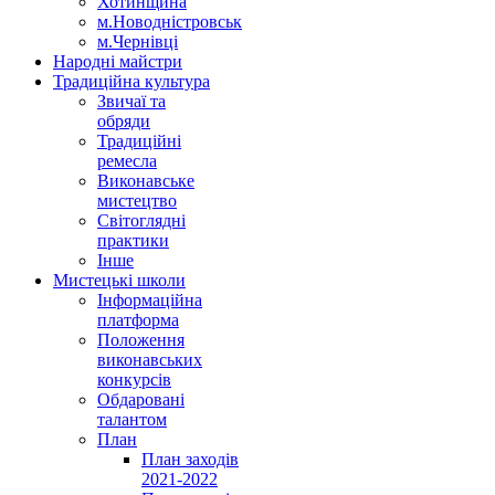
Хотинщина
м.Новодністровськ
м.Чернівці
Народні майстри
Традиційна культура
Звичаї та
обряди
Традиційні
ремесла
Виконавське
мистецтво
Світоглядні
практики
Інше
Мистецькі школи
Інформаційна
платформа
Положення
виконавських
конкурсів
Обдаровані
талантом
План
План заходів
2021-2022