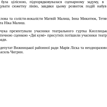
я була цілісною, підпорядковувалася сценарному задуму, в
дувати сюжетну лінію, завдяки цьому розвиток подій набув
слова та солісти-вокалісти Матвій Малиш, Інна Микитюк, Тетя
 та Ніка Малиш.
ука презентували учасники театрального гуртка Киселицьк
стичною сценкою «Дві кумі» присутніх потішили учасники театр
ради.
, депутат Вижницької районної ради Марія Ліска та неодноразов
Василь Чигрин.