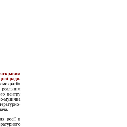
яскравим
щної ради.
емократії»
з реальним
ого центру
но-музична
тературно-
дача.
ня росії в
ературного