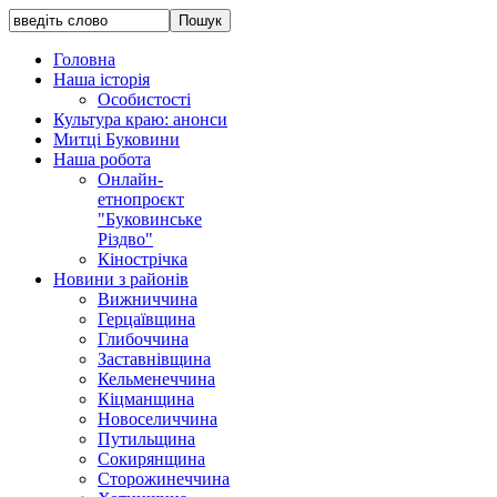
Головна
Наша історія
Особистості
Культура краю: анонси
Митці Буковини
Наша робота
Онлайн-
етнопроєкт
"Буковинське
Різдво"
Кінострічка
Новини з районів
Вижниччина
Герцаївщина
Глибоччина
Заставнівщина
Кельменеччина
Кіцманщина
Новоселиччина
Путильщина
Сокирянщина
Сторожинеччина