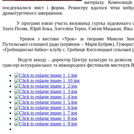
матеріалу. Композиці
поєднувалися зміст і форма. Режисеру вдалося чітко вибу
драматургічного завершення.
У програмі взяли участь вихованці гуртка художнього 
Злата Поляк, Юрій Бока, Ангеліна Терен, Ємілія Мацькан, Віка
Уривок з вистави «Урок» за творами Миколи Зинч
Путильської селищної ради (керівник – Марія Бубряк). Гумори
«Гробищанські бабки» клубу с. Гробище Киселицької сільської 
Ведучі заходу – директор Центру культури та дозвілля
гран-прі всеукраїнських та міжнародних фестивалів мистецтв 