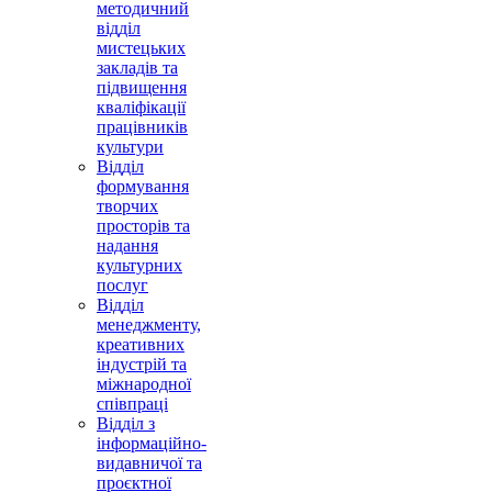
методичний
відділ
мистецьких
закладів та
підвищення
кваліфікації
працівників
культури
Відділ
формування
творчих
просторів та
надання
культурних
послуг
Відділ
менеджменту,
креативних
індустрій та
міжнародної
співпраці
Відділ з
інформаційно-
видавничої та
проєктної