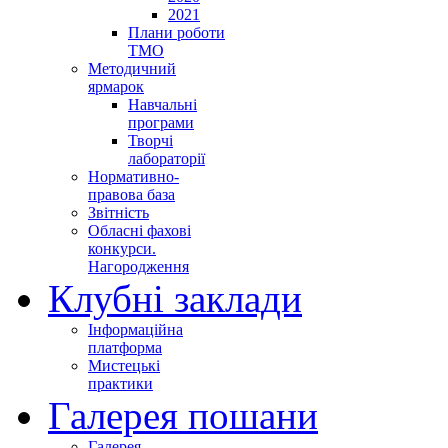
2021
Плани роботи
ТМО
Методичний
ярмарок
Навчальні
програми
Творчі
лабораторії
Нормативно-
правова база
Звітність
Обласні фахові
конкурси.
Нагородження
Клубні заклади
Інформаційна
платформа
Мистецькі
практики
Галерея пошани
Галерея