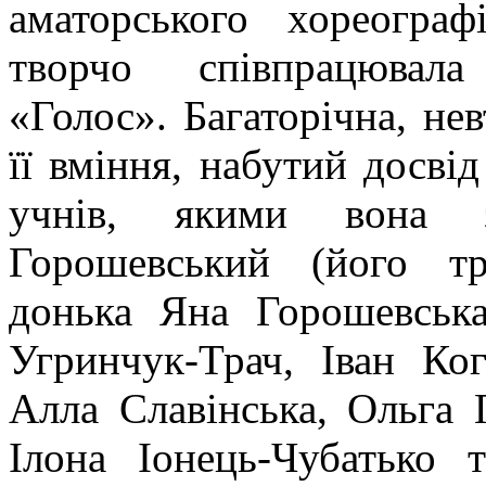
аматорського хореограф
творчо співпрацюва
«Голос».
Багаторічна, не
її вміння, набутий досві
учнів, якими вона 
Горошевський (його тр
донька Яна Горошевська
Угринчук-Трач, Іван Ко
Алла Славінська, Ольга 
Ілона Іонець-Чубатько 