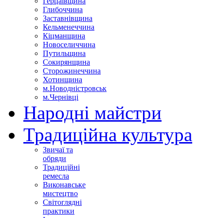
Герцаївщина
Глибоччина
Заставнівщина
Кельменеччина
Кіцманщина
Новоселиччина
Путильщина
Сокирянщина
Сторожинеччина
Хотинщина
м.Новодністровськ
м.Чернівці
Народні майстри
Традиційна культура
Звичаї та
обряди
Традиційні
ремесла
Виконавське
мистецтво
Світоглядні
практики