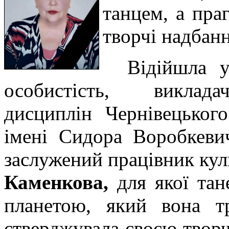
танцем, а пра
творчі надбан
Відійшла у
особистість, виклада
дисциплін Чернівецьког
імені Сидора Воробкевич
заслужений працівник ку
Каменкова,
для якої тан
планетою, який вона тр
стверджувала своєю твор