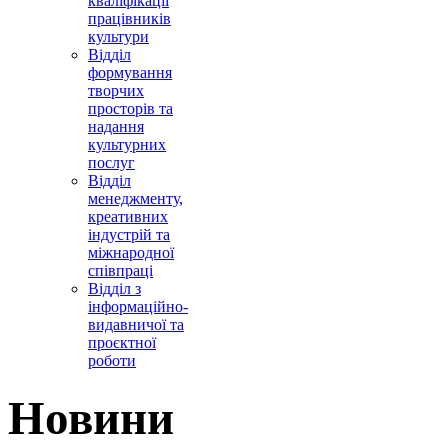
кваліфікації
працівників
культури
Відділ
формування
творчих
просторів та
надання
культурних
послуг
Відділ
менеджменту,
креативних
індустрій та
міжнародної
співпраці
Відділ з
інформаційно-
видавничої та
проєктної
роботи
Новини