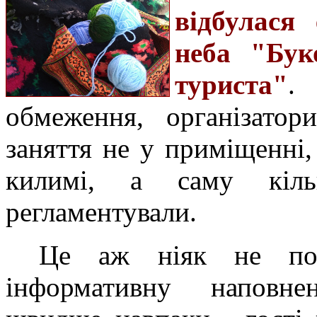
відбулася 
неба "Бук
туриста"
.
обмеження, організатор
заняття не у приміщенні,
килимі, а саму кіль
регламентували.
Це аж ніяк не пов
інформативну наповнен