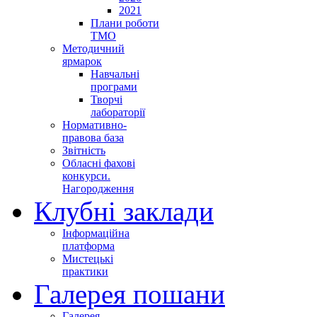
2021
Плани роботи
ТМО
Методичний
ярмарок
Навчальні
програми
Творчі
лабораторії
Нормативно-
правова база
Звітність
Обласні фахові
конкурси.
Нагородження
Клубні заклади
Інформаційна
платформа
Мистецькі
практики
Галерея пошани
Галерея