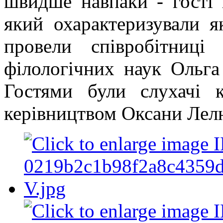
швидше навпаки - гості 
який охарактеризували я
провели співробітниці
філологічних наук Ольг
Гостями були слухачі к
керівництвом Оксани Лел