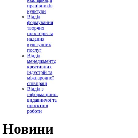
кваліфікації
працівників
культури
Відділ
формування
творчих
просторів та
надання
культурних
послуг
Відділ
менеджменту,
креативних
індустрій та
міжнародної
співпраці
Відділ з
інформаційно-
видавничої та
проєктної
роботи
Новини