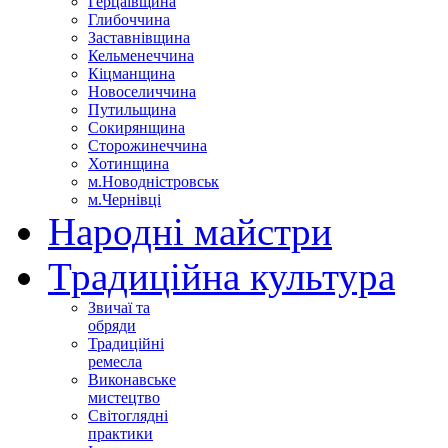
Герцаївщина
Глибоччина
Заставнівщина
Кельменеччина
Кіцманщина
Новоселиччина
Путильщина
Сокирянщина
Сторожинеччина
Хотинщина
м.Новодністровськ
м.Чернівці
Народні майстри
Традиційна культура
Звичаї та
обряди
Традиційні
ремесла
Виконавське
мистецтво
Світоглядні
практики