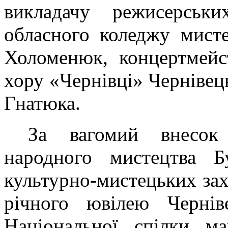
викладачу режисерськи
обласного коледжу мисте
Холоменюк, концертмейс
хору «Чернівці» Чернівець
Гнатюка.
За вагомий внесок
народного мистецтва Б
культурно-мистецьких захо
річного ювілею Чернів
Національної спілки ма