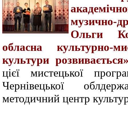
академічн
музично-
Ольги Ко
обласна культурно-м
культури розвивається
цієї мистецької прогр
Чернівецької облдерж
методичний центр культу