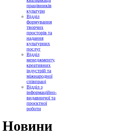
кваліфікації
працівників
культури
Відділ
формування
творчих
просторів та
надання
культурних
послуг
Відділ
менеджменту,
креативних
індустрій та
міжнародної
співпраці
Відділ з
інформаційно-
видавничої та
проєктної
роботи
Новини