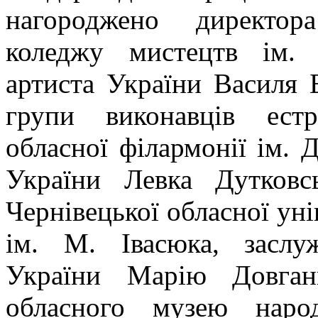
нагороджено директор
коледжу мистецтв ім. 
артиста України Василя 
групи виконавців естр
обласної філармонії ім. 
України Левка Дутковсь
Чернівецької обласної уні
ім. М. Івасюка, заслу
України Марію Довгань
обласного музею народ