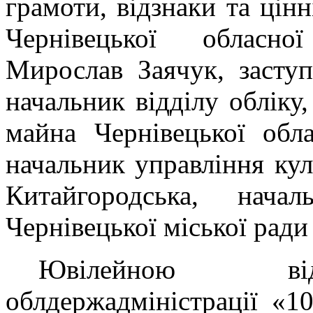
грамоти, відзнаки та цін
Чернівецької обласно
Мирослав Заячук,
засту
начальник відділу обліку,
майна Чернівецької обл
начальник управління ку
Китайгородська, нача
Чернівецької міської рад
Ювілейною від
облдержадміністрації «1