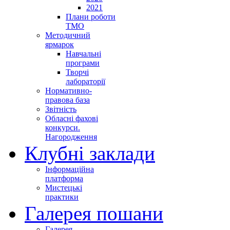
2021
Плани роботи
ТМО
Методичний
ярмарок
Навчальні
програми
Творчі
лабораторії
Нормативно-
правова база
Звітність
Обласні фахові
конкурси.
Нагородження
Клубні заклади
Інформаційна
платформа
Мистецькі
практики
Галерея пошани
Галерея