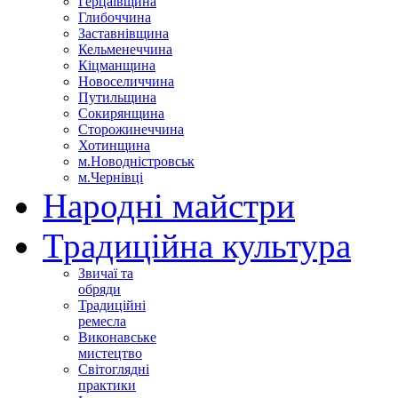
Герцаївщина
Глибоччина
Заставнівщина
Кельменеччина
Кіцманщина
Новоселиччина
Путильщина
Сокирянщина
Сторожинеччина
Хотинщина
м.Новодністровськ
м.Чернівці
Народні майстри
Традиційна культура
Звичаї та
обряди
Традиційні
ремесла
Виконавське
мистецтво
Світоглядні
практики