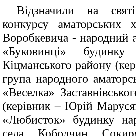
Відзначили на свят
конкурсу аматорських х
Воробкевича - народний 
«Буковинці» будинку
Кіцманського району (кер
група народного аматорс
«Веселка» Заставнівсько
(керівник – Юрій Маруся
«Любисток» будинку нар
села Коболчин Сокиря