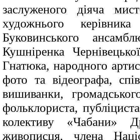
заслуженого діяча мист
художнього керівника
Буковинського ансам
Кушніренка Чернівецької
Гнатюка, народного артис
фото та відеографа, спі
вишиванки, громадськог
фольклориста, публіциста
колективу «Чабани» Д
живописця, члена Наці