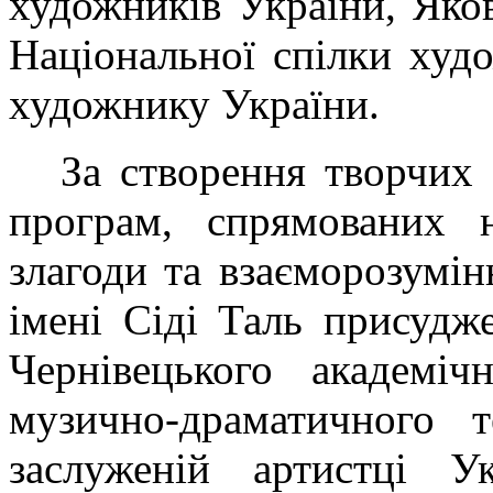
художників України, Яко
Національної спілки худ
художнику України.
За створення творчих 
програм, спрямованих 
злагоди та взаєморозумі
імені Сіді Таль присудж
Чернівецького академіч
музично-драматичного т
заслуженій артистці У