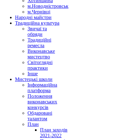
Хотинщина
м.Новодністровськ
м.Чернівці
Народні майстри
Традиційна культура
Звичаї та
обряди
Традиційні
ремесла
Виконавське
мистецтво
Світоглядні
практики
Інше
Мистецькі школи
Інформаційна
платформа
Положення
виконавських
конкурсів
Обдаровані
талантом
План
План заходів
2021-2022