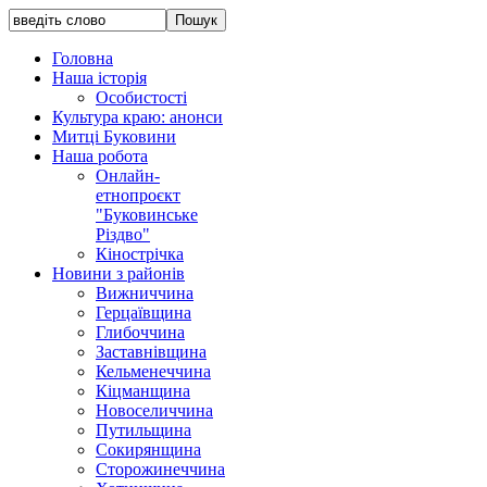
Головна
Наша історія
Особистості
Культура краю: анонси
Митці Буковини
Наша робота
Онлайн-
етнопроєкт
"Буковинське
Різдво"
Кінострічка
Новини з районів
Вижниччина
Герцаївщина
Глибоччина
Заставнівщина
Кельменеччина
Кіцманщина
Новоселиччина
Путильщина
Сокирянщина
Сторожинеччина