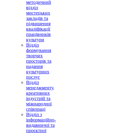
методичний
відділ
мистецьких
закладів та
підвищення
кваліфікації
працівників
культури
Відділ
формування
творчих
просторів та
надання
культурних
послуг
Відділ
менеджменту,
креативних
індустрій та
міжнародної
співпраці
Відділ з
інформаційно-
видавничої та
проєктної