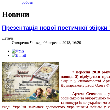
роботи
Новини
Презентація нової поетичної збірки 
Деталі
Створено: Четвер, 06 вересня 2018, 16:20
7 вересня 2018 рок
площа, 5) відбудеться през
видана у співавторстві Ар
Друкарському дворі Олега Фе
Артем Сенчило
- ук
російською та білоруською м
та конкурсів всеукраїнського
сході України займався допомогою українським воїнам у с