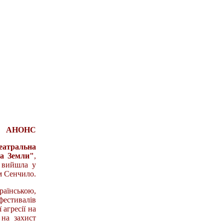
АНОНС
еатральна
на Земли"
,
а вийшла у
м Сенчило.
аїнською,
фестивалів
 агресії на
 на захист