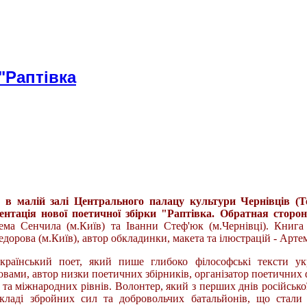
"Раптівка
у в малій залі Центрального палацу культури Чернівців (Т
ентація нової поетичної збірки "Раптівка.
Обратная сторо
тема Сенчила (м.Київ) та Іванни Стеф'юк (м.Чернівці). Книг
дорова (м.Київ), автор обкладинки, макета та ілюстрацій - Арте
раїнський поет, який пише глибоко філософські тексти укр
овами, автор низки поетичних збірників, організатор поетичних 
 та міжнародних рівнів. Волонтер, який з перших днів російської
кладі збройних сил та добровольчих батальйонів, що стали