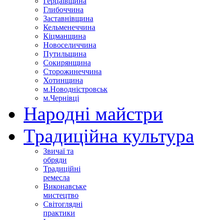
Герцаївщина
Глибоччина
Заставнівщина
Кельменеччина
Кіцманщина
Новоселиччина
Путильщина
Сокирянщина
Сторожинеччина
Хотинщина
м.Новодністровськ
м.Чернівці
Народні майстри
Традиційна культура
Звичаї та
обряди
Традиційні
ремесла
Виконавське
мистецтво
Світоглядні
практики