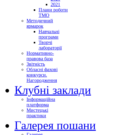
2021
Плани роботи
ТМО
Методичний
ярмарок
Навчальні
програми
Творчі
лабораторії
Нормативно-
правова база
Звітність
Обласні фахові
конкурси.
Нагородження
Клубні заклади
Інформаційна
платформа
Мистецькі
практики
Галерея пошани
Галерея