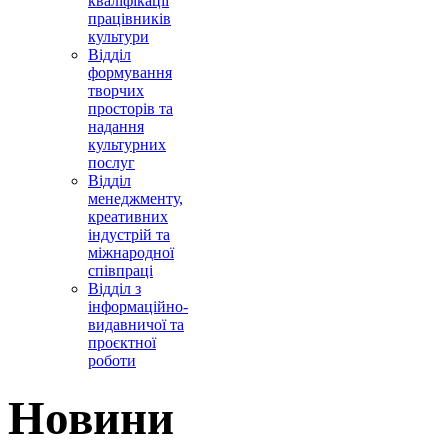
кваліфікації
працівників
культури
Відділ
формування
творчих
просторів та
надання
культурних
послуг
Відділ
менеджменту,
креативних
індустрій та
міжнародної
співпраці
Відділ з
інформаційно-
видавничої та
проєктної
роботи
Новини