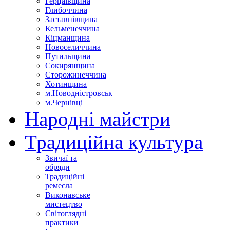
Герцаївщина
Глибоччина
Заставнівщина
Кельменеччина
Кіцманщина
Новоселиччина
Путильщина
Сокирянщина
Сторожинеччина
Хотинщина
м.Новодністровськ
м.Чернівці
Народні майстри
Традиційна культура
Звичаї та
обряди
Традиційні
ремесла
Виконавське
мистецтво
Світоглядні
практики