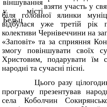
взяти участь у св
біля головної ялинки муніци
відбулася уже третій рік п
колективи Чернівеччини на з
«Заповіт» та за сприяння Ко
змогу повіншувати своїх с
Христовим, подарувати їм св
народні та сучасні пісні.
Цього разу цілогодинну 
програму презентував наро
села Коболчин Сокирянськ