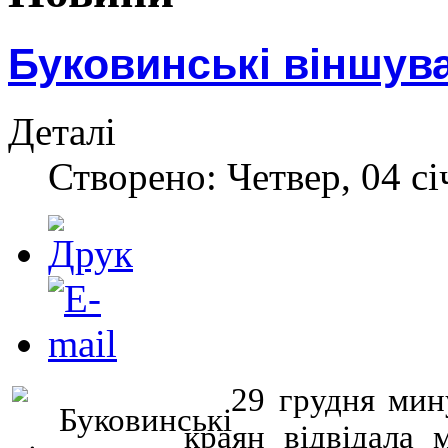
Буковинські віншува
Деталі
Створено: Четвер, 04 сі
29 грудня мин
краян відвідала 