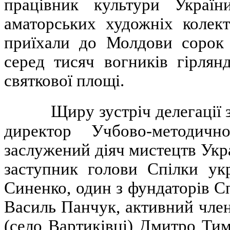
працівник культури Украї
аматорських художніх колект
приїхали до Молдови сорок с
серед тисяч вогників гірлян
святкової площі.
Щиру зустріч делегації з Ч
директор Учбово-методичн
заслужений діяч мистецтв Укр
заступник голови Спілки ук
Синенко, один з фундаторів С
Василь Панчук, активний чле
(село Вартиківці) Дмитро Ти