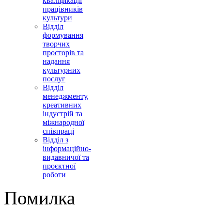
кваліфікації
працівників
культури
Відділ
формування
творчих
просторів та
надання
культурних
послуг
Відділ
менеджменту,
креативних
індустрій та
міжнародної
співпраці
Відділ з
інформаційно-
видавничої та
проєктної
роботи
Помилка