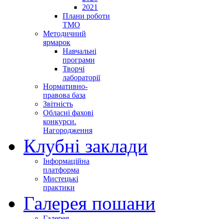
2021
Плани роботи
ТМО
Методичний
ярмарок
Навчальні
програми
Творчі
лабораторії
Нормативно-
правова база
Звітність
Обласні фахові
конкурси.
Нагородження
Клубні заклади
Інформаційна
платформа
Мистецькі
практики
Галерея пошани
Галерея