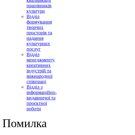
кваліфікації
працівників
культури
Відділ
формування
творчих
просторів та
надання
культурних
послуг
Відділ
менеджменту,
креативних
індустрій та
міжнародної
співпраці
Відділ з
інформаційно-
видавничої та
проєктної
роботи
Помилка