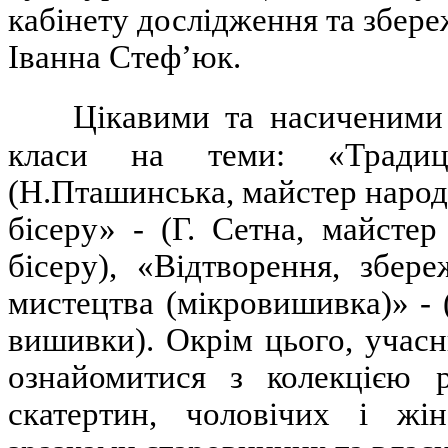
кабінету дослідження та збе
Іванна Стеф’юк.
Цікавими та насиченими 
класи на теми: «Традиц
(Н.Пташинська, майстер народ
бісеру» - (Г. Сетна, майсте
бісеру), «Відтворення, збер
мистецтва (мікровишивка)» -
вишивки). Окрім цього, учасн
ознайомитися з колекцією р
скатертин, чоловічих і жі