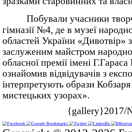
зразками старовинних та влас
Побували учасники творчої 
гімназії №4, де в музеї народн
областей України «Дивотвір» з
заслуженим майстром народної
обласної премії імені Г.Гара
ознайомив відвідувачів з екс
інтерпретують образи Кобзаря
мистецьких узорах».
{gallery}2017/