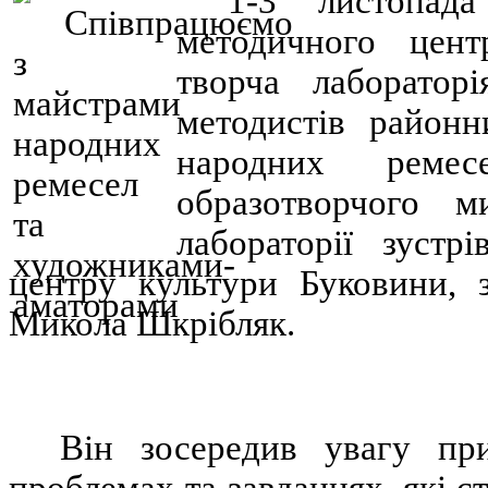
1-3 листопад
методичного цент
творча лаборатор
методистів районн
народних ремес
образотворчого м
лабораторії зустр
центру культури Буковини, 
Микола Шкрібляк.
Він зосередив увагу при
проблемах та завданнях, які 