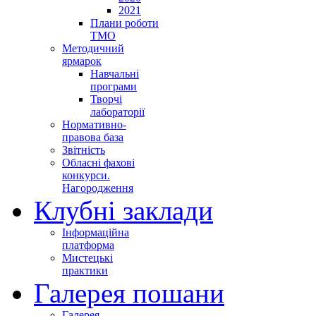
2021
Плани роботи
ТМО
Методичний
ярмарок
Навчальні
програми
Творчі
лабораторії
Нормативно-
правова база
Звітність
Обласні фахові
конкурси.
Нагородження
Клубні заклади
Інформаційна
платформа
Мистецькі
практики
Галерея пошани
Галерея