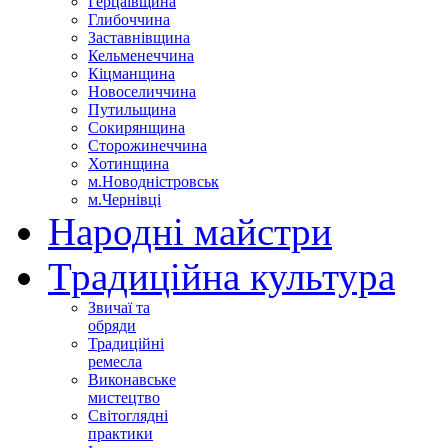
Герцаївщина
Глибоччина
Заставнівщина
Кельменеччина
Кіцманщина
Новоселиччина
Путильщина
Сокирянщина
Сторожинеччина
Хотинщина
м.Новодністровськ
м.Чернівці
Народні майстри
Традиційна культура
Звичаї та
обряди
Традиційні
ремесла
Виконавське
мистецтво
Світоглядні
практики