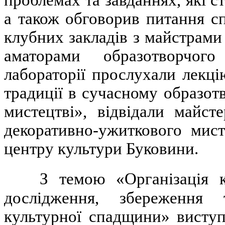
а також обговорив питання с
клубних закладів з майстрам
аматорами образотворчог
лабораторії прослухали лекці
традиції в сучасному образо
мистецтві», відвідали майст
декоративно-ужиткового мист
центру культури Буковини.
З темою «Організація к
дослідження, збереження т
культурної спадщини» виступ