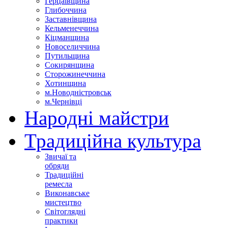
Герцаївщина
Глибоччина
Заставнівщина
Кельменеччина
Кіцманщина
Новоселиччина
Путильщина
Сокирянщина
Сторожинеччина
Хотинщина
м.Новодністровськ
м.Чернівці
Народні майстри
Традиційна культура
Звичаї та
обряди
Традиційні
ремесла
Виконавське
мистецтво
Світоглядні
практики