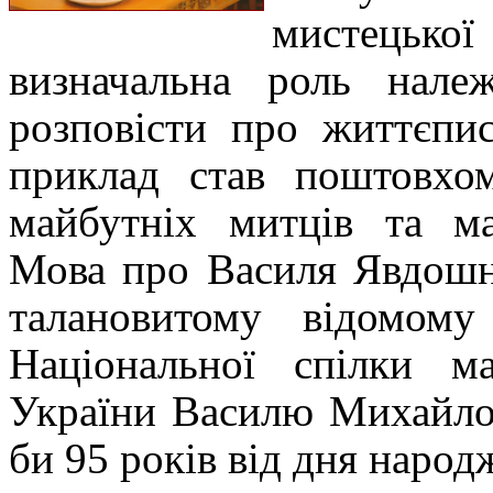
мистецько
визначальна роль належ
розповісти про життєпи
приклад став поштовхо
майбутніх митців та ма
Мова про Василя Явдошн
талановитому відомому
Національної спілки ма
України
Василю Михайло
би 95 років від дня народ