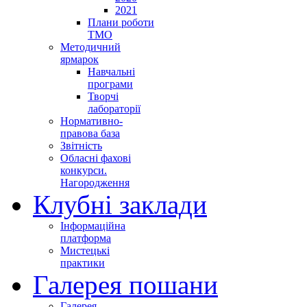
2021
Плани роботи
ТМО
Методичний
ярмарок
Навчальні
програми
Творчі
лабораторії
Нормативно-
правова база
Звітність
Обласні фахові
конкурси.
Нагородження
Клубні заклади
Інформаційна
платформа
Мистецькі
практики
Галерея пошани
Галерея