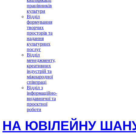
кваліфікації
працівників
культури
Відділ
формування
творчих
просторів та
надання
культурних
послуг
Відділ
менеджменту,
креативних
індустрій та
міжнародної
співпраці
Відділ з
інформаційно-
видавничої та
проєктної
роботи
НА ЮВІЛЕЙНУ ШАН