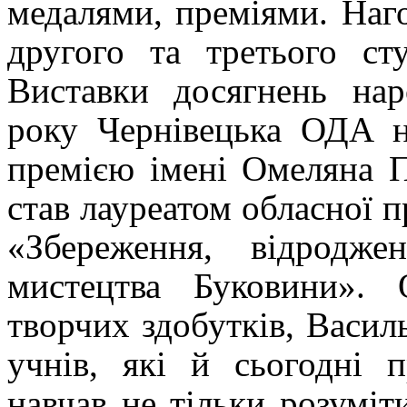
медалями, преміями. На
другого та третього ст
Виставки досягнень нар
року Чернівецька ОДА н
премією імені Омеляна 
став лауреатом обласної пр
«Збереження, відродже
мистецтва Буковини».
творчих здобутків, Васи
учнів, які й сьогодні 
навчав не тільки розумі