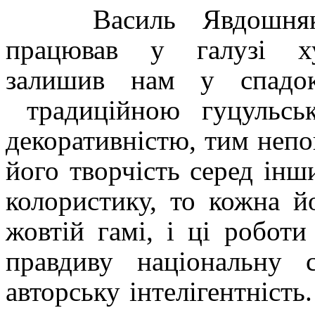
Василь Явдошня
працював у галузі худ
залишив нам у спадок
традиційною гуцульс
декоративністю, тим непо
його творчість серед ін
колористику, то кожна й
жовтій гамі, і ці робот
правдиву національну 
авторську інтелігентність