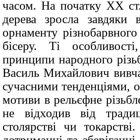
часом. На початку ХХ ст.
дерева зросла завдяки 
орнаменту різнобарвного 
бісеру.
Ті особливост
принципи народного різь
Василь Михайлович вивча
сучасними тенденціями, о
мотиви в рельєфне різьб
не відходив від тради
столярстві чи токарстві
дотриманні та зберіганні