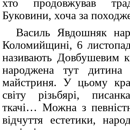
хто продовжував трад
Буковини, хоча за походж
Василь Явдошняк нар
Коломийщині, 6 листопад
називають Довбушевим к
народжена тут дитина
майстриня. У цьому кра
світу різьбярі, писанк
ткачі… Можна з певністю
відчуття естетики, наро