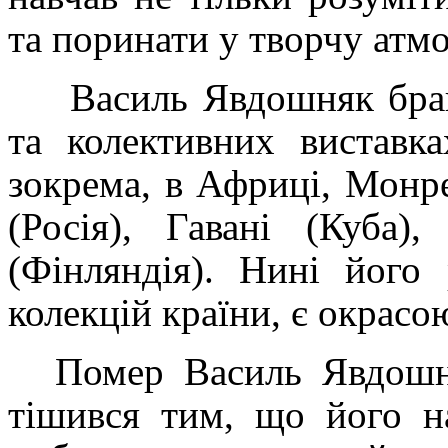
та поринати у творчу атм
Василь Явдошняк брав
та колективних виставк
зокрема, в Африці, Монре
(Росія), Гавані (Куба),
(Фінляндія). Нині його
колекцій країни, є окрасо
Помер Василь Явдошн
тішився тим, що його н