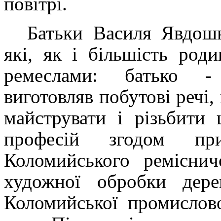
повітрі.
Батьки Василя Явдошн
які, як і більшість род
ремеслами: батько - 
виготовляв побутові речі
майструвати і різьбити
професій згодом пр
Коломийського ремісни
художної обробки дере
Коломийської промислов