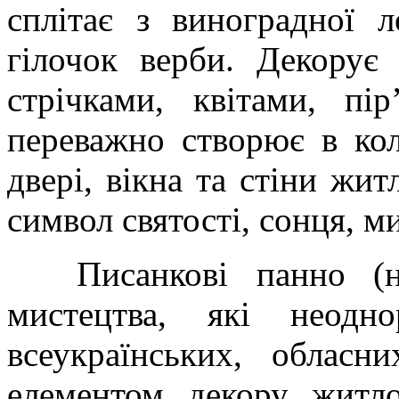
сплітає з виноградної 
гілочок верби. Декорує
стрічками, квітами, пі
переважно створює в ко
двері, вікна та стіни жит
символ святості, сонця, ми
Писанкові панно (на
мистецтва, які неодно
всеукраїнських, обласн
елементом декору житлов