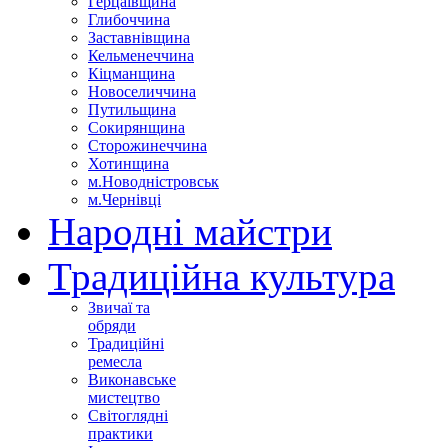
Герцаївщина
Глибоччина
Заставнівщина
Кельменеччина
Кіцманщина
Новоселиччина
Путильщина
Сокирянщина
Сторожинеччина
Хотинщина
м.Новодністровськ
м.Чернівці
Народні майстри
Традиційна культура
Звичаї та
обряди
Традиційні
ремесла
Виконавське
мистецтво
Світоглядні
практики