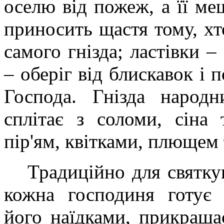
оселю від пожеж, а її ме
приносить щастя тому, хт
самого гнізда; ластівки –
– оберіг від блискавок і 
Господа. Гнізда народ
сплітає з соломи, сіна
пір'ям, квітками, плющем
Традиційно для святку
кожна господиня готує 
його наїдками, прикраша