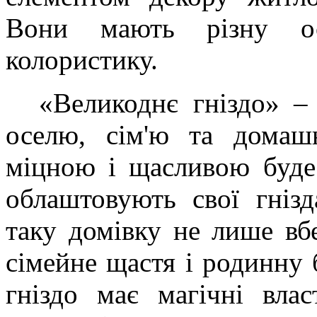
Вони мають різну ос
колористику.
«Великоднє гніздо» – 
оселю, сім'ю та домаш
міцною і щасливою буде 
облаштовують свої гнізд
таку домівку не лише вб
сімейне щастя і родинну 
гніздо має магічні влас