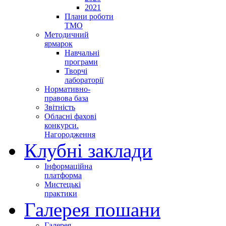
2021
Плани роботи
ТМО
Методичний
ярмарок
Навчальні
програми
Творчі
лабораторії
Нормативно-
правова база
Звітність
Обласні фахові
конкурси.
Нагородження
Клубні заклади
Інформаційна
платформа
Мистецькі
практики
Галерея пошани
Галерея