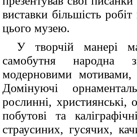
презентував свої писанки
виставки більшість робіт
цього музею.
У творчій манері ма
самобутня народна з
модерновими мотивами, 
Домінуючі орнаменталь
рослинні, християнські, 
побутові та каліграфіч
страусиних, гусячих, ка