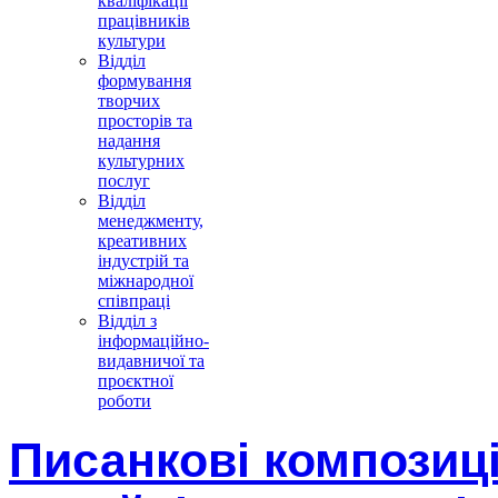
кваліфікації
працівників
культури
Відділ
формування
творчих
просторів та
надання
культурних
послуг
Відділ
менеджменту,
креативних
індустрій та
міжнародної
співпраці
Відділ з
інформаційно-
видавничої та
проєктної
роботи
Писанкові композиц