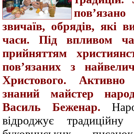
пов’язано
звичаїв, обрядів, які 
часи. Під впливом ча
прийняттям християнс
пов’язаних з найвели
Христового. Активно 
знаний майстер народ
Василь Беженар.
Нар
відроджує традиційну 
буковинських писан