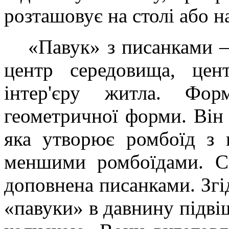
розташовує на столі або на
«Павук» з писанками –
центр середовища, цент
інтер'єру житла. Фо
геометричної форми. Він 
яка утворює ромбоїд з 
меншими ромбоїдами. Ск
доповнена писанками. Згі
«павуки» в давнину підві