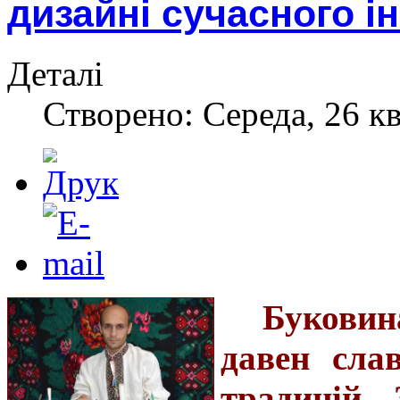
дизайні сучасного і
Деталі
Створено: Середа, 26 кв
Букови
давен сла
традицій.