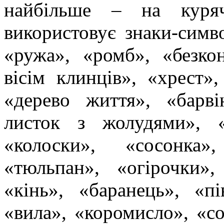
найбільше – на куря
використовує знаки-симв
«ружа», «ромб», «безко
вісім клинців», «хрест»,
«дерево життя», «барві
листок з жолудями», «к
«колоски», «сосонка»
«тюльпан», «огірочки»,
«кінь», «баранець», «пі
«вила», «коромисло», «с