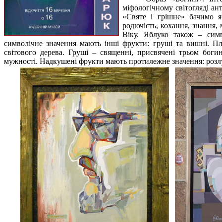
міфологічному світогляді ан
«Святе і грішне» бачимо я
родючість, кохання, знання, 
Віку. Яблуко також – сим
символічне значення мають інші фрукти: груші та вишні. Пл
світового дерева. Груші – священні, присвячені трьом боги
мужності. Надкушені фрукти мають протилежне значення: розлуку