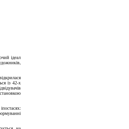
очий ідеал
удожників,
відкрилася
ся із 42-х
двідувачів
остановкою
іпостасях:
ормуванні
тується на