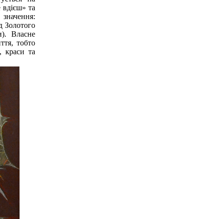
 вдієш» та
 значення:
ід Золотого
). Власне
ття, тобто
, краси та