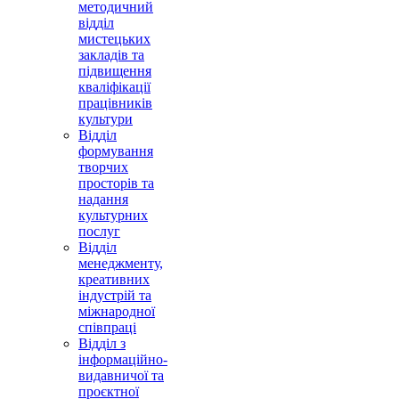
методичний
відділ
мистецьких
закладів та
підвищення
кваліфікації
працівників
культури
Відділ
формування
творчих
просторів та
надання
культурних
послуг
Відділ
менеджменту,
креативних
індустрій та
міжнародної
співпраці
Відділ з
інформаційно-
видавничої та
проєктної