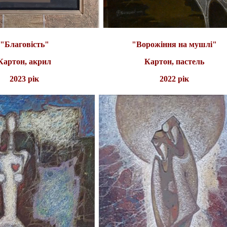
"Благовість"
"Ворожіння на мушлі"
Картон, акрил
Картон, пастель
2023 рік
2022 рік