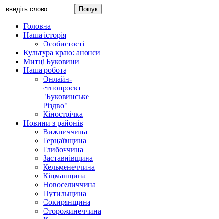
Головна
Наша історія
Особистості
Культура краю: анонси
Митці Буковини
Наша робота
Онлайн-
етнопроєкт
"Буковинське
Різдво"
Кінострічка
Новини з районів
Вижниччина
Герцаївщина
Глибоччина
Заставнівщина
Кельменеччина
Кіцманщина
Новоселиччина
Путильщина
Сокирянщина
Сторожинеччина