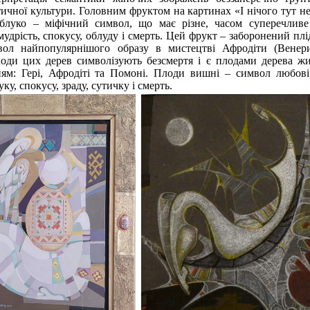
тичної культури. Головним фруктом на картинах «І нічого тут не
блуко – міфічний символ, що має різне, часом суперечливе
мудрість, спокусу, облуду і смерть. Цей фрукт – заборонений пл
вол найпопулярнішого образу в мистецтві Афродіти (Венери
оди цих дерев символізують безсмертя і є плодами дерева жи
ням: Гері, Афродіті та Помоні. Плоди вишні – символ любові
, спокусу, зраду, сутичку і смерть.