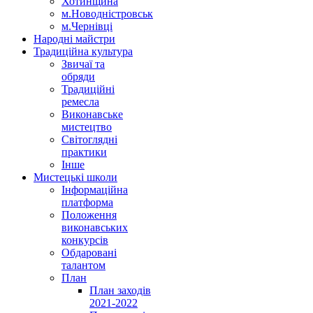
Хотинщина
м.Новодністровськ
м.Чернівці
Народні майстри
Традиційна культура
Звичаї та
обряди
Традиційні
ремесла
Виконавське
мистецтво
Світоглядні
практики
Інше
Мистецькі школи
Інформаційна
платформа
Положення
виконавських
конкурсів
Обдаровані
талантом
План
План заходів
2021-2022