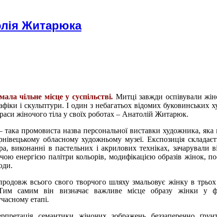
олія Житарюка
мала чільне місце у суспільстві.
Митці завжди оспівували жін
афіки і скульптури. І один з небагатьох відомих буковинських х
краси жіночого тіла у своїх роботах – Анатолій Житарюк.
 – така промовиста назва персональної виставки художника, яка 
рнівецькому обласному художньому музеї. Експозиція складаєть
ра, виконанні в пастельних і акрилових техніках, зачарували ві
чою енергією палітри кольорів, модифікацією образів жінок, п
оди.
одовж всього свого творчого шляху змальовує жінку в трьох 
 Тим самим він визначає важливе місце образу жінки у ф
учасному етапі.
ерпретація семантики жіночих зображень беззаперечно ґрун