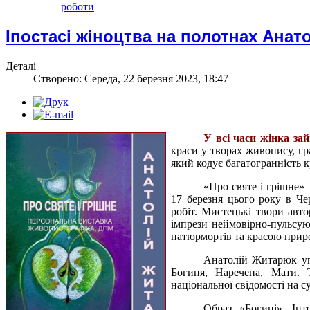
роботи
Іпостасі жіноцтва на полотнах Анат
Деталі
Створено: Середа, 22 березня 2023, 18:47
У всі часи жінка зай
краси у творах живопису, гр
який кодує багатогранність 
«Про святе і грішне»
17 березня цього року в Че
робіт. Мистецькі твори авто
імпрези
неймовірно-пульсую
натюрмортів та красою прир
Анатолій Житарюк упр
Богиня, Наречена, Мати.
національної свідомості на с
Образ «Богині». Інт