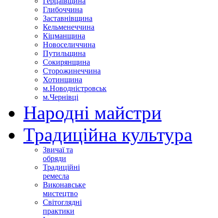
Герцаївщина
Глибоччина
Заставнівщина
Кельменеччина
Кіцманщина
Новоселиччина
Путильщина
Сокирянщина
Сторожинеччина
Хотинщина
м.Новодністровськ
м.Чернівці
Народні майстри
Традиційна культура
Звичаї та
обряди
Традиційні
ремесла
Виконавське
мистецтво
Світоглядні
практики