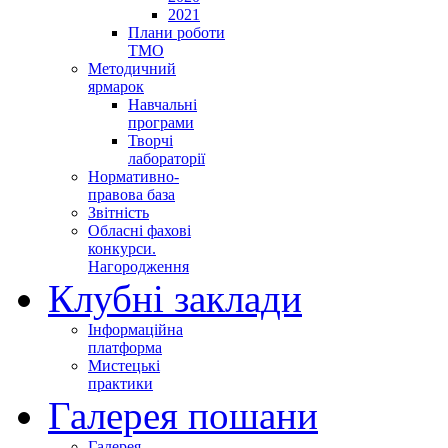
2021
Плани роботи
ТМО
Методичний
ярмарок
Навчальні
програми
Творчі
лабораторії
Нормативно-
правова база
Звітність
Обласні фахові
конкурси.
Нагородження
Клубні заклади
Інформаційна
платформа
Мистецькі
практики
Галерея пошани
Галерея