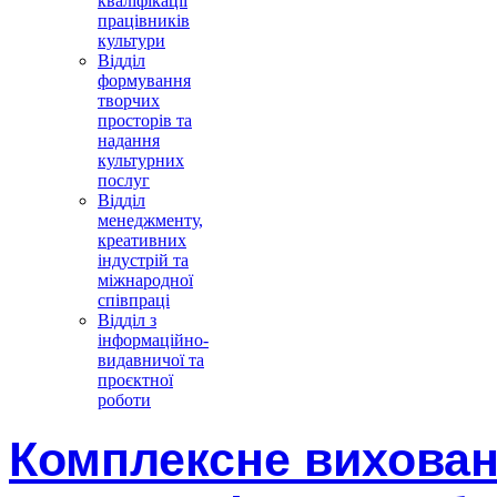
кваліфікації
працівників
культури
Відділ
формування
творчих
просторів та
надання
культурних
послуг
Відділ
менеджменту,
креативних
індустрій та
міжнародної
співпраці
Відділ з
інформаційно-
видавничої та
проєктної
роботи
Комплексне вихован