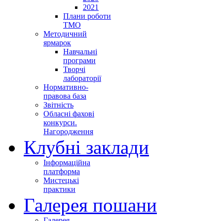
2021
Плани роботи
ТМО
Методичний
ярмарок
Навчальні
програми
Творчі
лабораторії
Нормативно-
правова база
Звітність
Обласні фахові
конкурси.
Нагородження
Клубні заклади
Інформаційна
платформа
Мистецькі
практики
Галерея пошани
Галерея