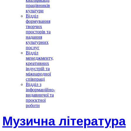
кваліфікації
працівників
культури
Відділ
формування
творчих
просторів та
надання
культурних
послуг
Відділ
менеджменту,
креативних
індустрій та
міжнародної
співпраці
Відділ з
інформаційно-
видавничої та
проєктної
роботи
Музична література