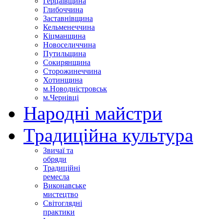
Герцаївщина
Глибоччина
Заставнівщина
Кельменеччина
Кіцманщина
Новоселиччина
Путильщина
Сокирянщина
Сторожинеччина
Хотинщина
м.Новодністровськ
м.Чернівці
Народні майстри
Традиційна культура
Звичаї та
обряди
Традиційні
ремесла
Виконавське
мистецтво
Світоглядні
практики