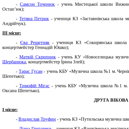
-
Самсон Точенюк
- учень Мистецької школи Вижниц
Остап’юк);
-
Тетяна Петрик
- учениця КЗ «Заставнівська школа м
Андрійчук).
III
місце:
-
Єва Решетняк
- учениця КЗ «Сокирянська школа 
концертмейстер Геннадій Юшко);
-
Матвій Скрипник
- учень КУ «Новоселицька музичн
Щербанюка
, концертмейстер Ірина Злей);
-
Тарас Гусан
- учень КБУ «Музична школа №1 м. Чернів
Шепетько);
-
Тимофій Мігас
- учень КБУ «Музична школа №1 м. Ч
Оксана Шепетько).
ДРУГА ВІКОВА К
I
місце:
-
Владислав Труфин
- учень КЗ «Путильська музична шко
-
Діана Григорець
- учениця КЗ «Вашківецька мистецьк