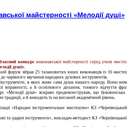
вської майстерності «Мелодії душі»
бласний конкурс
виконавської майстерності серед учнів мисте
елодії душі»
.
ий форум зібрав 25 талановитих юних виконавців із 16 мисте
 до чарівного звучання народних духових інструментів.
інструменти, в яких живе сама душа нашого народу. Вони вим
ї вправності, а й особливого дихання, тонкого відчуття фра
урс «Мелодії душі» яскраво продемонстрував, що буковинська
ні традиції, а й виводить їх на високий академічний рівень.
ізації «Народне інструментальне мистецтво» КЗ «Чернівецьки
ові та ударні інструменти», викладач-методист КЗ «Чернівецьки