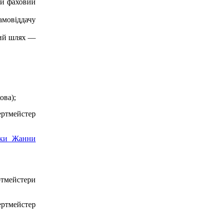
ий фаховий
амовіддачу
чий шлях —
ова);
ертмейстер
тки Жанни
ртмейстери
ертмейстер