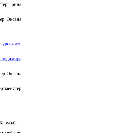
стер Ірина
тер Оксана
гурського
,
Володимира
тер Оксана
ертмейстер
Кермач);
ертмейстер