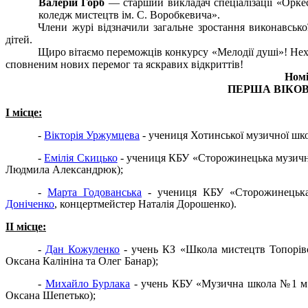
Валерій Горб
— старший викладач спеціалізації «Оркес
коледж мистецтв ім. С. Воробкевича».
Члени журі відзначили загальне зростання виконавської
дітей.
Щиро вітаємо переможців конкурсу «Мелодії душі»! Не
сповненим нових перемог та яскравих відкриттів!
Ном
ПЕРША ВІКОВА 
I
місце:
-
Вікторія Уржумцева
- учениця Хотинської музичної шко
-
Емілія Скицько
- учениця КБУ «Сторожинецька музична
Людмила Александрюк);
-
Марта Годованська
- учениця КБУ «Сторожинецька
Доніченко
, концертмейстер Наталія Дорошенко).
II
місце:
-
Дан Кожуленко
- учень КЗ «Школа мистецтв Топорівсь
Оксана Калініна та Олег Банар);
-
Михайло Бурлака
- учень КБУ «Музична школа №1 м.
Оксана Шепетько);