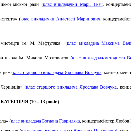
ької міської ради (
клас викладачки Марії Ткач
, концертмей
истецтв» (
клас викладачки Анастасії Маринович
, концертмейс
мистецтв ім. М. Мафтуляка» (
клас викладача Максима Валі
а школа ім. Миколи Мозгового» (
клас викладача-методиста 
ців» (
клас старшого викладача Ярослава Вовчука
, концертмейс
ернівців» (
клас старшого викладача Ярослава Вовчука
, конц
АТЕГОРІЯ (10 – 13 років)
ла» (
клас викладача Богдана Гавриляка
, концертмейстер Любов 
а школа» (
клас старшого викладача Ярослава Перепелиці
, конц