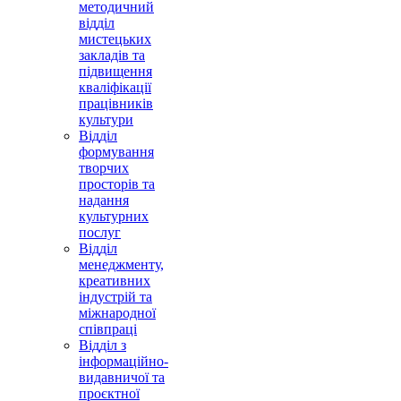
методичний
відділ
мистецьких
закладів та
підвищення
кваліфікації
працівників
культури
Відділ
формування
творчих
просторів та
надання
культурних
послуг
Відділ
менеджменту,
креативних
індустрій та
міжнародної
співпраці
Відділ з
інформаційно-
видавничої та
проєктної