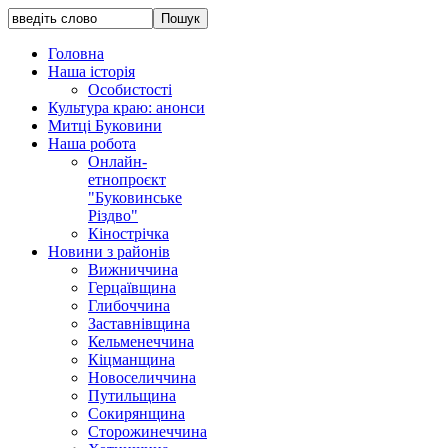
Головна
Наша історія
Особистості
Культура краю: анонси
Митці Буковини
Наша робота
Онлайн-
етнопроєкт
"Буковинське
Різдво"
Кінострічка
Новини з районів
Вижниччина
Герцаївщина
Глибоччина
Заставнівщина
Кельменеччина
Кіцманщина
Новоселиччина
Путильщина
Сокирянщина
Сторожинеччина