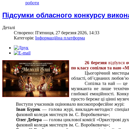
роботи
Підсумки обласного конкурсу викона
Деталі
Створено: П'ятниця, 27 березня 2026, 14:33
Категорія:
Інформаційна платформа
26 березня
відбувся
о
по класу сопілки та наю «М
Цьогорічний мистецьк
області, об’єднаних любов’ю
Сопілка та най — це 
музиканта не лише технічно
глибокої емоційності. Конк
просто береже ці цінні музич
Виступи учасників оцінювало високопрофесійне журі:
Іван Бурик
— голова журі, викладач-методист спеціал
фаховий коледж мистецтв ім. С. Воробкевича»;
Олег Дебера
— голова циклової комісії «Оркестрові дух
фаховий коледж мистецтв ім. С. Воробкевича»;