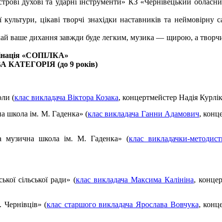
трові духові та ударні інструменти» КЗ «Чернівецький обласн
 культури, цікаві творчі знахідки наставників та неймовірну с
хай ваше дихання завжди буде легким, музика — щирою, а твор
інація «СОПІЛКА»
КАТЕГОРІЯ (до 9 років)
ли (
клас викладача Віктора Козака
, концертмейстер Надія Курлік
 школа ім. М. Гаденка» (
клас викладача Ганни Адамович
, конц
 музична школа ім. М. Гаденка» (
клас викладачки-методис
кої сільської ради» (
клас викладача Максима Калініна
, конце
 Чернівців» (
клас старшого викладача Ярослава Вовчука
, конц