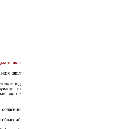
цьких шкіл
цьких шкіл
агають від
зування та
 молодь не
й обласний
й обласний