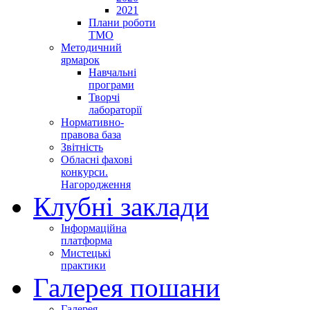
2021
Плани роботи
ТМО
Методичний
ярмарок
Навчальні
програми
Творчі
лабораторії
Нормативно-
правова база
Звітність
Обласні фахові
конкурси.
Нагородження
Клубні заклади
Інформаційна
платформа
Мистецькі
практики
Галерея пошани
Галерея