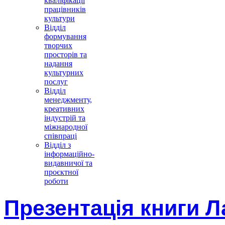
кваліфікації
працівників
культури
Відділ
формування
творчих
просторів та
надання
культурних
послуг
Відділ
менеджменту,
креативних
індустрій та
міжнародної
співпраці
Відділ з
інформаційно-
видавничої та
проєктної
роботи
Презентація книги Л