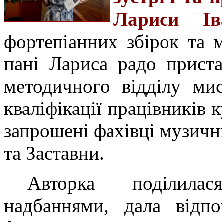
Лариси Іва
фортепіанних збірок та м
пані Лариса радо прист
методичного відділу ми
кваліфікації працівників
запрошені фахівці музичн
та Заставни.
Авторка поділила
надбаннями, дала відпо