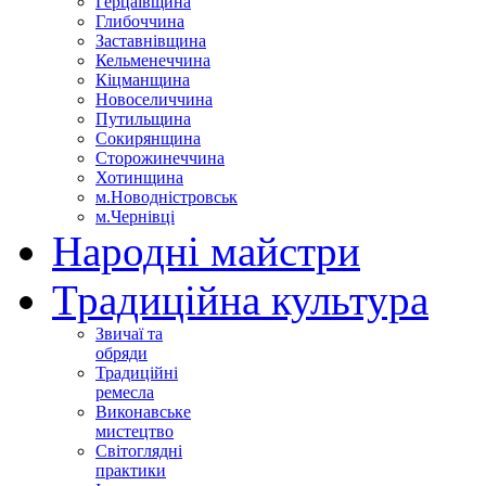
Герцаївщина
Глибоччина
Заставнівщина
Кельменеччина
Кіцманщина
Новоселиччина
Путильщина
Сокирянщина
Сторожинеччина
Хотинщина
м.Новодністровськ
м.Чернівці
Народні майстри
Традиційна культура
Звичаї та
обряди
Традиційні
ремесла
Виконавське
мистецтво
Світоглядні
практики