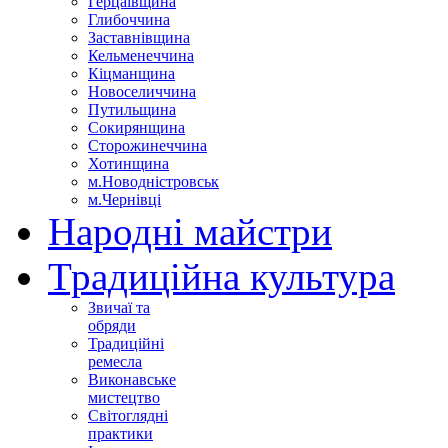
Герцаївщина
Глибоччина
Заставнівщина
Кельменеччина
Кіцманщина
Новоселиччина
Путильщина
Сокирянщина
Сторожинеччина
Хотинщина
м.Новодністровськ
м.Чернівці
Народні майстри
Традиційна культура
Звичаї та
обряди
Традиційні
ремесла
Виконавське
мистецтво
Світоглядні
практики