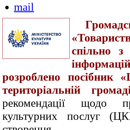
Грома
«Товарис
спільно з
інформац
розроблено посібник «
територіальній громад
рекомендації щодо п
культурних послуг (ЦК
створення.