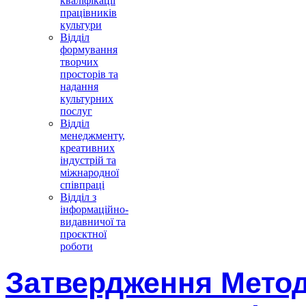
кваліфікації
працівників
культури
Відділ
формування
творчих
просторів та
надання
культурних
послуг
Відділ
менеджменту,
креативних
індустрій та
міжнародної
співпраці
Відділ з
інформаційно-
видавничої та
проєктної
роботи
Затвердження Метод