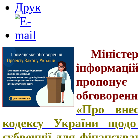
Мініс
інформац
пропон
обговоренн
«Про вне
кодексу України щодо
субвенції для фінансув