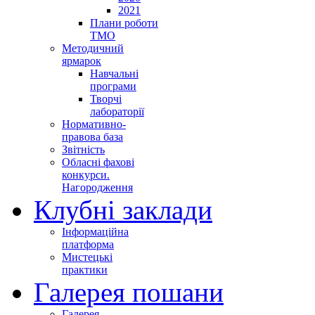
2021
Плани роботи
ТМО
Методичний
ярмарок
Навчальні
програми
Творчі
лабораторії
Нормативно-
правова база
Звітність
Обласні фахові
конкурси.
Нагородження
Клубні заклади
Інформаційна
платформа
Мистецькі
практики
Галерея пошани
Галерея