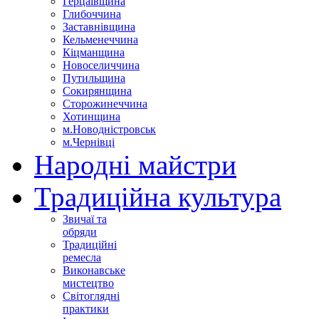
Герцаївщина
Глибоччина
Заставнівщина
Кельменеччина
Кіцманщина
Новоселиччина
Путильщина
Сокирянщина
Сторожинеччина
Хотинщина
м.Новодністровськ
м.Чернівці
Народні майстри
Традиційна культура
Звичаї та
обряди
Традиційні
ремесла
Виконавське
мистецтво
Світоглядні
практики