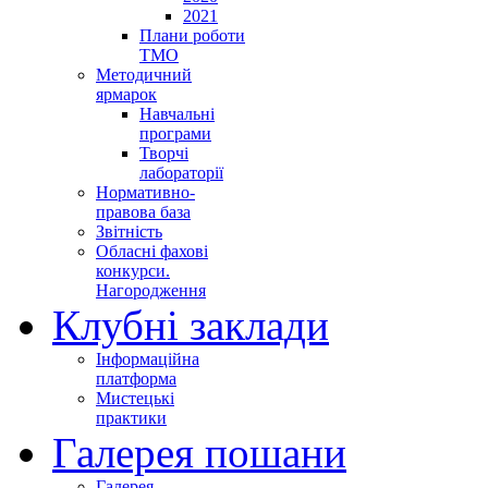
2021
Плани роботи
ТМО
Методичний
ярмарок
Навчальні
програми
Творчі
лабораторії
Нормативно-
правова база
Звітність
Обласні фахові
конкурси.
Нагородження
Клубні заклади
Інформаційна
платформа
Мистецькі
практики
Галерея пошани
Галерея