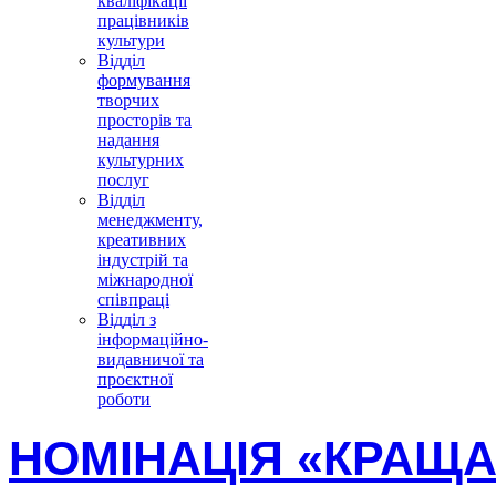
кваліфікації
працівників
культури
Відділ
формування
творчих
просторів та
надання
культурних
послуг
Відділ
менеджменту,
креативних
індустрій та
міжнародної
співпраці
Відділ з
інформаційно-
видавничої та
проєктної
роботи
НОМІНАЦІЯ «КРАЩА