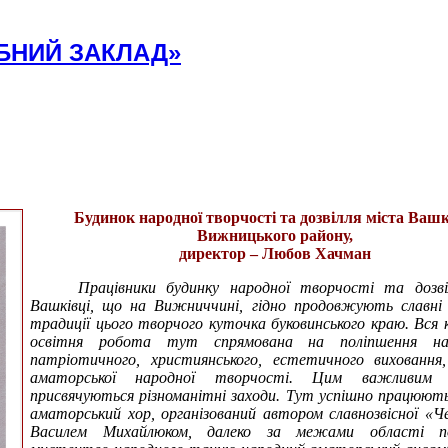
БНИЙ ЗАКЛАД»
Будинок народної творчості та дозвілля міста Вашк
Вижницького району,
директор – Любов Хачман
Працівники будинку народної творчості та дозві
Вашківці, що на Вижниччині, гідно продовжують славні
традиції цього творчого куточка буковинського краю. Вся 
освітня робота тут спрямована на поліпшення нац
патріотичного, християнського, естетичного виховання
аматорської народної творчості. Цим важливим 
присвячуються різноманітні заходи. Тут успішно працюют
аматорський хор, організований автором славнозвісної «
Василем Михайлюком, далеко за межами області по