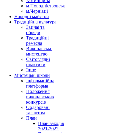
Хотинщина
м.Новодністровськ
м.Чернівці
Народні майстри
Традиційна культура
Звичаї та
обряди
Традиційні
ремесла
Виконавське
мистецтво
Світоглядні
практики
Інше
Мистецькі школи
Інформаційна
платформа
Положення
виконавських
конкурсів
Обдаровані
талантом
План
План заходів
2021-2022