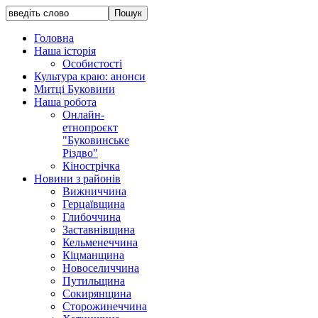
Головна
Наша історія
Особистості
Культура краю: анонси
Митці Буковини
Наша робота
Онлайн-
етнопроєкт
"Буковинське
Різдво"
Кінострічка
Новини з районів
Вижниччина
Герцаївщина
Глибоччина
Заставнівщина
Кельменеччина
Кіцманщина
Новоселиччина
Путильщина
Сокирянщина
Сторожинеччина