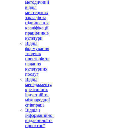
методичний
відділ
мистецьких
закладів та
підвищення
кваліфікації
працівників
культури
Відділ
формування
творчих
просторів та
надання
культурних
послуг
Відділ
менеджменту,
креативних
індустрій та
міжнародної
співпраці
Відділ з
інформаційно-
видавничої та
проєктної