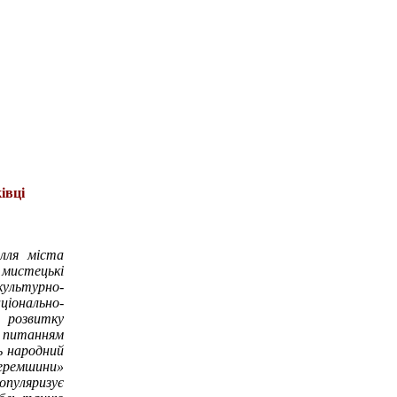
івці
лля міста
 мистецькі
культурно-
іонально-
, розвитку
питанням
ь народний
Черемшини»
пуляризує