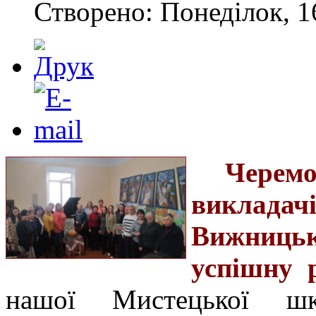
Створено: Понеділок, 1
Черемо
виклад
Вижницьк
успішну р
нашої Мистецької шко