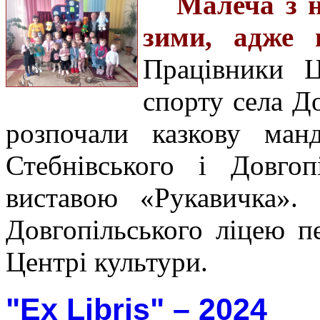
Малеча з н
зими, адже 
Працівники Ц
спорту села Д
розпочали казкову манд
Стебнівського і Довго
виставою «Рукавичка». 
Довгопільського ліцею п
Центрі культури.
"Ex Libris" – 2024