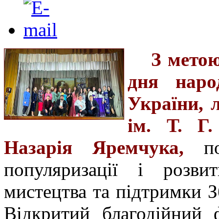
З метою
дня наро
України, 
ім. Т. Г
Назарія Яремчука,
пош
популяризації і розвит
мистецтва та підтримки 
Відкритий благодійний ф