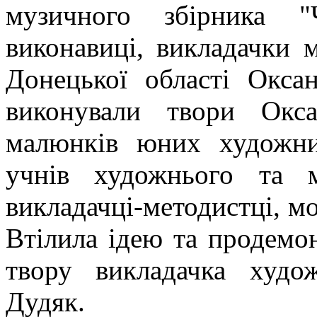
музичного збірника "Ч
виконавиці, викладачки
Донецької області Окса
виконували твори Окс
малюнків юних художник
учнів художнього та м
викладачці-методистці, мо
Втілила ідею та продемо
твору викладачка худож
Дудяк.