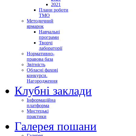
2021
Плани роботи
ТМО
Методичний
ярмарок
Навчальні
програми
Творчі
лабораторії
Нормативно-
правова база
Звітність
Обласні фахові
конкурси.
Нагородження
Клубні заклади
Інформаційна
платформа
Мистецькі
практики
Галерея пошани
Галерея