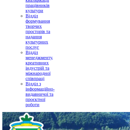
кваліфікації
працівників
культури
Відділ
формування
творчих
просторів та
надання
культурних
послуг
Відділ
менеджменту,
креативних
індустрій та
міжнародної
співпраці
Відділ з
інформаційно-
видавничої та
проєктної
роботи