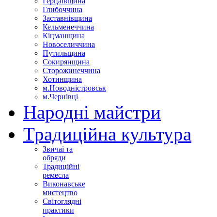
Герцаївщина
Глибоччина
Заставнівщина
Кельменеччина
Кіцманщина
Новоселиччина
Путильщина
Сокирянщина
Сторожинеччина
Хотинщина
м.Новодністровськ
м.Чернівці
Народні майстри
Традиційна культура
Звичаї та
обряди
Традиційні
ремесла
Виконавське
мистецтво
Світоглядні
практики