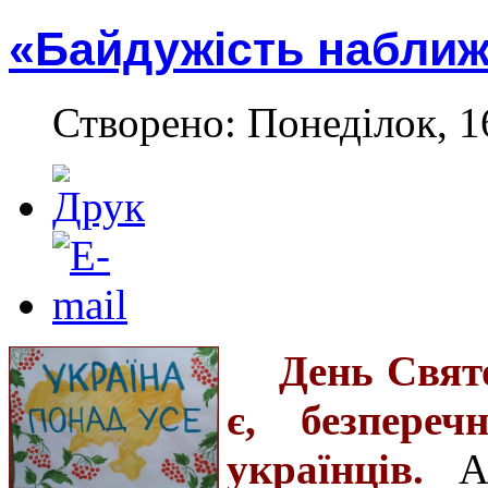
«Байдужість набли
Створено: Понеділок, 1
День Свято
є, безпере
українців.
А