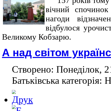
157 років тому
вічний спочинок
нагоди відзначе
відбулося урочис
Великому Кобзарю.
А над світом україн
Створено: Понеділок, 2
Батьківська категорія: 