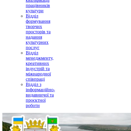
кваліфікації
працівників
культури
Відділ
формування
творчих
просторів та
надання
культурних
послуг
Відділ
менеджменту,
креативних
індустрій та
міжнародної
співпраці
Відділ з
інформаційно-
видавничої та
проєктної
роботи