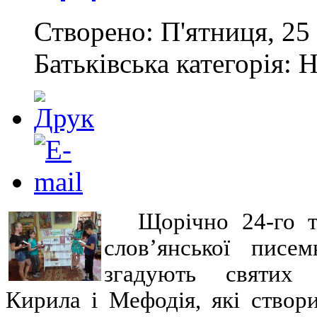
Створено: П'ятниця, 25 
Батьківська категорія: 
Щорічно 24-го т
слов’янської писе
згадують святих 
Кирила і Мефодія, які створ