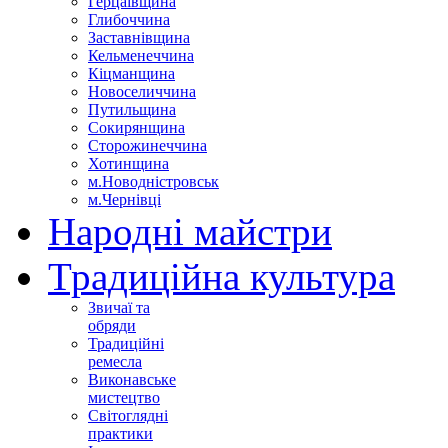
Герцаївщина
Глибоччина
Заставнівщина
Кельменеччина
Кіцманщина
Новоселиччина
Путильщина
Сокирянщина
Сторожинеччина
Хотинщина
м.Новодністровськ
м.Чернівці
Народні майстри
Традиційна культура
Звичаї та
обряди
Традиційні
ремесла
Виконавське
мистецтво
Світоглядні
практики