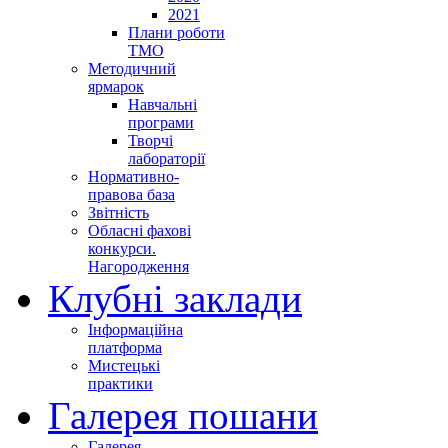
2021
Плани роботи
ТМО
Методичний
ярмарок
Навчальні
програми
Творчі
лабораторії
Нормативно-
правова база
Звітність
Обласні фахові
конкурси.
Нагородження
Клубні заклади
Інформаційна
платформа
Мистецькі
практики
Галерея пошани
Галерея