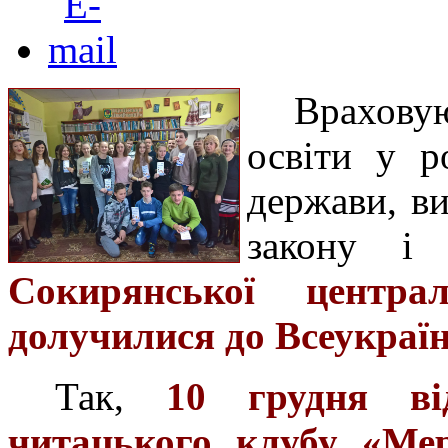
Враховую
освіти у р
держави, в
закону і
Сокирянської централ
долучилися до Всеукраї
Так,
10 грудня від
читацького клубу «Мер