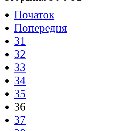
Початок
Попередня
31
32
33
34
35
36
37