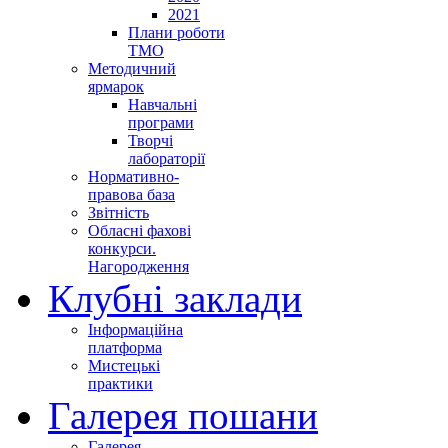
2021
Плани роботи
ТМО
Методичний
ярмарок
Навчальні
програми
Творчі
лабораторії
Нормативно-
правова база
Звітність
Обласні фахові
конкурси.
Нагородження
Клубні заклади
Інформаційна
платформа
Мистецькі
практики
Галерея пошани
Галерея