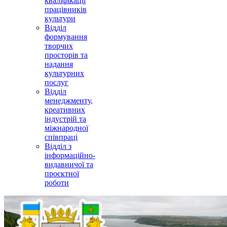
кваліфікації
працівників
культури
Відділ
формування
творчих
просторів та
надання
культурних
послуг
Відділ
менеджменту,
креативних
індустрій та
міжнародної
співпраці
Відділ з
інформаційно-
видавничої та
проєктної
роботи