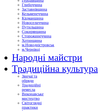
Герцаївщина
Глибоччина
Заставнівщина
Кельменеччина
Кіцманщина
Новоселиччина
Путильщина
Сокирянщина
Сторожинеччина
Хотинщина
м.Новодністровськ
м.Чернівці
Народні майстри
Традиційна культура
Звичаї та
обряди
Традиційні
ремесла
Виконавське
мистецтво
Світоглядні
практики