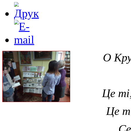
О Кру
Це ті
Це ті
Се