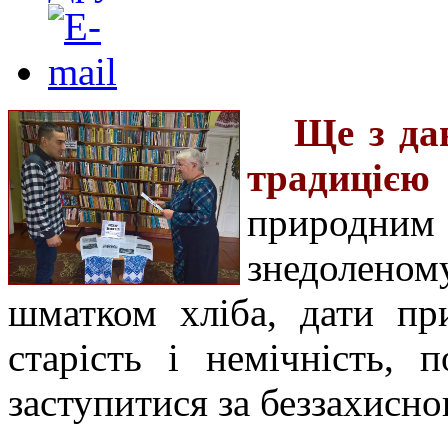
Ще з дав
традиціє
природни
знедолено
шматком хліба, дати пр
старість і немічність, 
заступитися за беззахисно