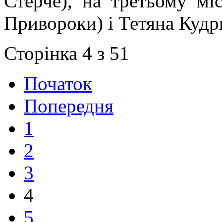
Стерче), на третьому мі
Привороки) і Тетяна Кудр
Сторінка 4 з 51
Початок
Попередня
1
2
3
4
5