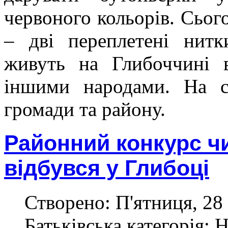
червоного кольорів. Сьог
– дві переплетені нитк
живуть на Глибоччині в
іншими народами. На св
громади та району.
Районний конкурс ч
відбувся у Глибоці
Створено: П'ятниця, 28
Батьківська категорія: 