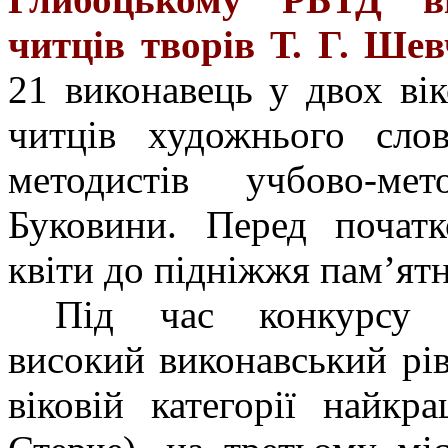
читців творів Т. Г. Ше
21 виконавець у двох вік
читців художнього сло
методистів учбово-ме
Буковини. Перед початк
квіти до підніжжя пам’ят
Під час конкурсу у
високий виконавський рі
віковій категорії найк