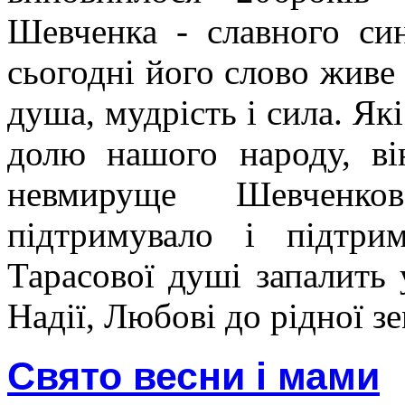
Шевченка - славного син
сьогодні його слово живе
душа, мудрість і сила. Як
долю нашого народу, ві
невмируще Шевченк
підтримувало і підтри
Тарасової душі запалить 
Надії, Любові до рідної зе
Свято весни і мами