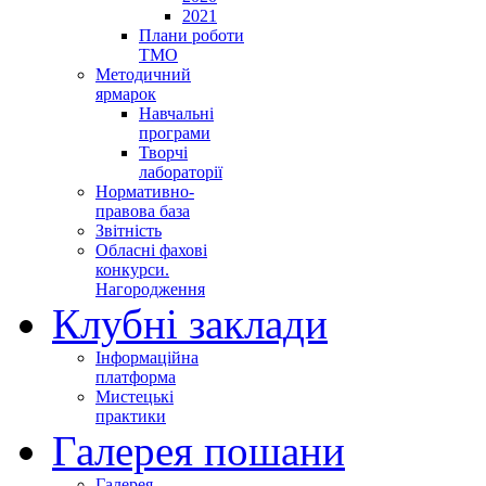
2021
Плани роботи
ТМО
Методичний
ярмарок
Навчальні
програми
Творчі
лабораторії
Нормативно-
правова база
Звітність
Обласні фахові
конкурси.
Нагородження
Клубні заклади
Інформаційна
платформа
Мистецькі
практики
Галерея пошани
Галерея