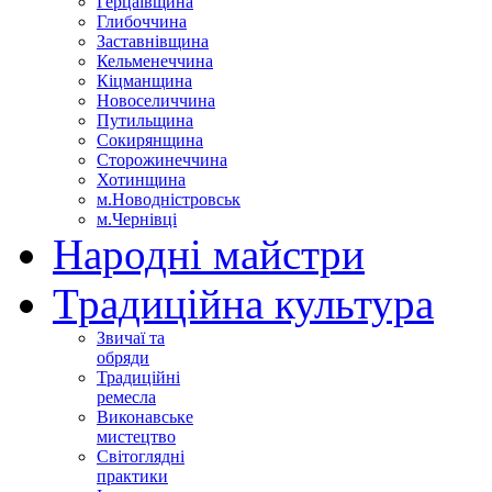
Герцаївщина
Глибоччина
Заставнівщина
Кельменеччина
Кіцманщина
Новоселиччина
Путильщина
Сокирянщина
Сторожинеччина
Хотинщина
м.Новодністровськ
м.Чернівці
Народні майстри
Традиційна культура
Звичаї та
обряди
Традиційні
ремесла
Виконавське
мистецтво
Світоглядні
практики