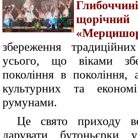
Глибоччи
щорічни
«Мерцишо
збереження традиційних
усього, що віками збе
покоління в покоління,
культурних та економі
румунами.
Це свято приходу в
дарувати бутоньєрки у