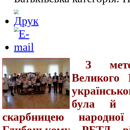
З мет
Великого 
українсько
була й з
скарбницею народно
Глибоцькому РБТД ві