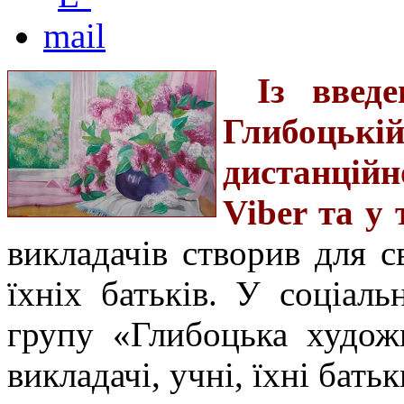
Із введ
Глибоцькій
дистанцій
Viber та у
викладачів створив для с
їхніх батьків. У соціал
групу «Глибоцька худож
викладачі, учні, їхні бать