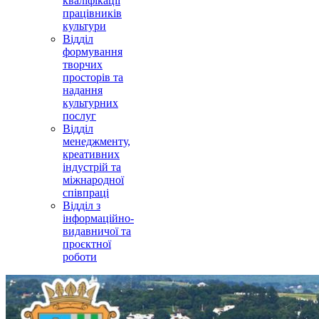
кваліфікації
працівників
культури
Відділ
формування
творчих
просторів та
надання
культурних
послуг
Відділ
менеджменту,
креативних
індустрій та
міжнародної
співпраці
Відділ з
інформаційно-
видавничої та
проєктної
роботи