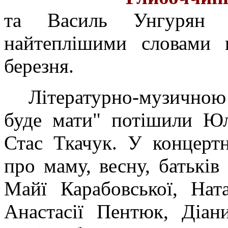
та Василь Унгурян н
найтеплішими словами 
березня.
Літературно-музичною
буде мати" потішили Юл
Стас Ткачук. У концертн
про маму, весну, батьків
Майї Карабовської, Нат
Анастасії Пентюк, Діан